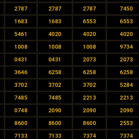
2787
2787
2787
7450
1683
1683
6553
6553
5461
4020
4020
4020
1008
1008
1008
9734
0431
0431
2073
2073
3646
6258
6258
6258
3702
3702
3702
5284
7485
7485
2213
2213
0748
2090
2090
2090
8600
8600
8600
2553
7133
7133
7374
7374