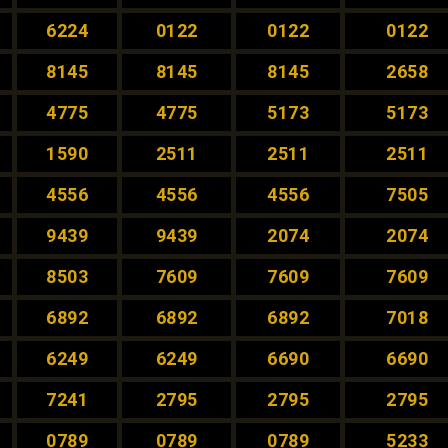
6224
0122
0122
0122
8145
8145
8145
2658
4775
4775
5173
5173
1590
2511
2511
2511
4556
4556
4556
7505
9439
9439
2074
2074
8503
7609
7609
7609
6892
6892
6892
7018
6249
6249
6690
6690
7241
2795
2795
2795
0789
0789
0789
5233