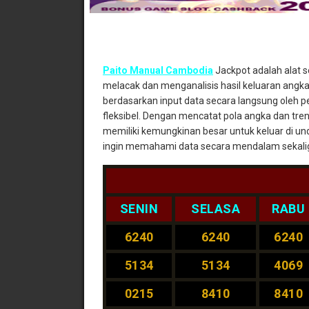
Paito Manual Cambodia
Jackpot adalah alat 
melacak dan menganalisis hasil keluaran angka 
berdasarkan input data secara langsung oleh 
fleksibel. Dengan mencatat pola angka dan tre
memiliki kemungkinan besar untuk keluar di und
ingin memahami data secara mendalam sekaligu
SENIN
SELASA
RABU
6240
6240
6240
5134
5134
4069
0215
8410
8410