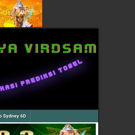
to Sydney 6D