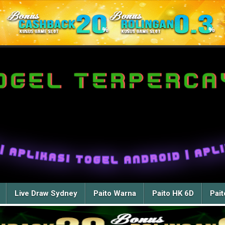
Live Draw Sydney
Paito Warna
Paito HK 6D
Pai