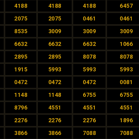
4188
4188
4188
6457
2075
2075
0461
0461
8535
3009
3009
3009
6632
6632
6632
1066
2895
2895
8078
8078
1915
5993
5993
5993
0472
0472
0472
0081
1148
1148
6755
6755
8796
4551
4551
4551
2276
2276
2276
1896
3866
3866
7088
7088