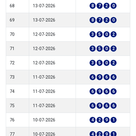
68
13-07-2026
8
7
2
0
69
13-07-2026
8
7
2
0
70
12-07-2026
3
5
0
2
71
12-07-2026
3
5
0
2
72
12-07-2026
3
5
0
2
73
11-07-2026
6
9
6
6
74
11-07-2026
6
9
6
6
75
11-07-2026
6
9
6
6
76
10-07-2026
4
2
9
1
77
10-07-2026
4
2
9
1