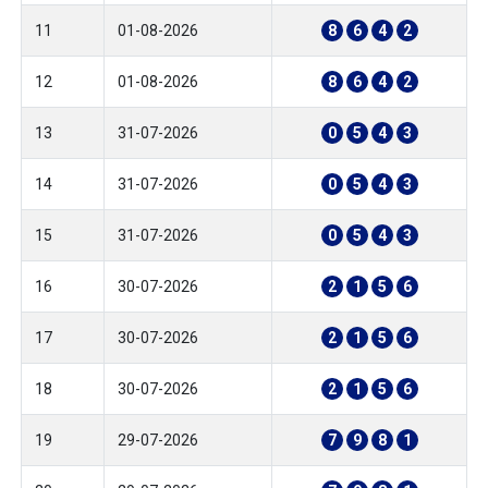
11
01-08-2026
8
6
4
2
12
01-08-2026
8
6
4
2
13
31-07-2026
0
5
4
3
14
31-07-2026
0
5
4
3
15
31-07-2026
0
5
4
3
16
30-07-2026
2
1
5
6
17
30-07-2026
2
1
5
6
18
30-07-2026
2
1
5
6
19
29-07-2026
7
9
8
1