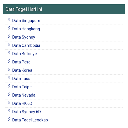
Data Togel Hari Ini
Data Singapore
Data Hongkong
Data Sydney
Data Cambodia
Data Bullseye
Data Pcso
Data Korea
Data Laos
Data Taipei
Data Nevada
Data HK 6D
Data Sydney 6D
Data Togel Lengkap