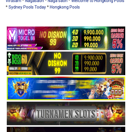
Virdsam
*
Nagasaon
*
Naga saon
*
Welcome to Hongkong Pools
*
Sydney Pools Today
*
Hongkong Pools