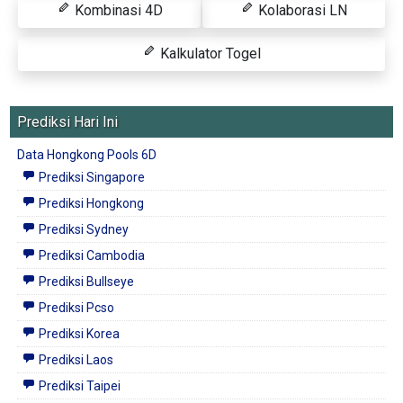
Kombinasi 4D
Kolaborasi LN
Kalkulator Togel
Prediksi Hari Ini
Data Hongkong Pools 6D
Prediksi Singapore
Prediksi Hongkong
Prediksi Sydney
Prediksi Cambodia
Prediksi Bullseye
Prediksi Pcso
Prediksi Korea
Prediksi Laos
Prediksi Taipei