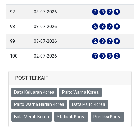
97
03-07-2026
2
8
7
9
98
03-07-2026
2
8
7
9
99
03-07-2026
2
8
7
9
100
02-07-2026
7
0
3
2
POST TERKAIT
Data Keluaran Korea
Paito Warna Korea
Paito Warna Harian Korea
Data Paito Korea
Bola Merah Korea
Statistik Korea
Prediksi Korea