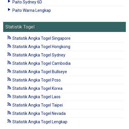
Paito Sydney 6D
Paito Warna Lengkap
Statistik Togel
Statistik Angka Togel Singapore
Statistik Angka Togel Hongkong
Statistik Angka Togel Sydney
Statistik Angka Togel Cambodia
Statistik Angka Togel Bullseye
Statistik Angka Togel Pcso
Statistik Angka Togel Korea
Statistik Angka Togel Laos
Statistik Angka Togel Taipei
Statistik Angka Togel Nevada
Statistik Angka Togel Lengkap