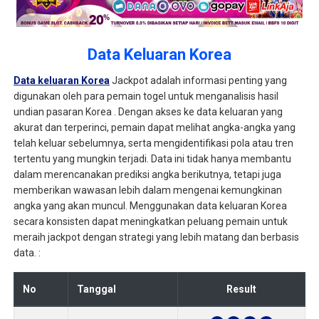
Data Keluaran Korea
Data keluaran Korea
Jackpot adalah informasi penting yang
digunakan oleh para pemain togel untuk menganalisis hasil
undian pasaran Korea . Dengan akses ke data keluaran yang
akurat dan terperinci, pemain dapat melihat angka-angka yang
telah keluar sebelumnya, serta mengidentifikasi pola atau tren
tertentu yang mungkin terjadi. Data ini tidak hanya membantu
dalam merencanakan prediksi angka berikutnya, tetapi juga
memberikan wawasan lebih dalam mengenai kemungkinan
angka yang akan muncul. Menggunakan data keluaran Korea
secara konsisten dapat meningkatkan peluang pemain untuk
meraih jackpot dengan strategi yang lebih matang dan berbasis
data. :
No
Tanggal
Result