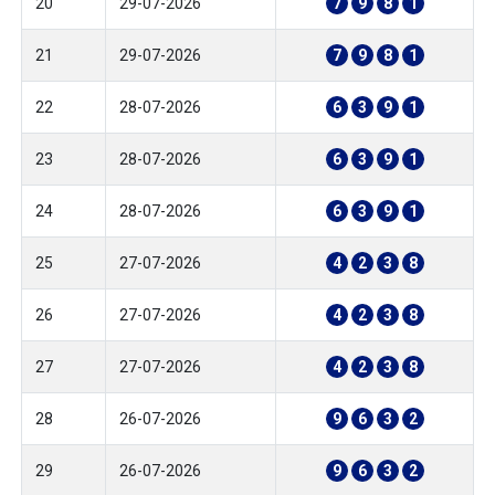
20
29-07-2026
7
9
8
1
21
29-07-2026
7
9
8
1
22
28-07-2026
6
3
9
1
23
28-07-2026
6
3
9
1
24
28-07-2026
6
3
9
1
25
27-07-2026
4
2
3
8
26
27-07-2026
4
2
3
8
27
27-07-2026
4
2
3
8
28
26-07-2026
9
6
3
2
29
26-07-2026
9
6
3
2