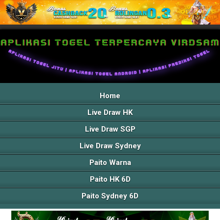
Home
Live Draw HK
Live Draw SGP
Live Draw Sydney
Paito Warna
Paito HK 6D
Paito Sydney 6D