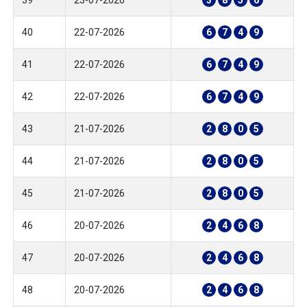
39
23-07-2026
3
8
5
6
40
22-07-2026
6
7
4
9
41
22-07-2026
6
7
4
9
42
22-07-2026
6
7
4
9
43
21-07-2026
2
8
0
5
44
21-07-2026
2
8
0
5
45
21-07-2026
2
8
0
5
46
20-07-2026
2
4
6
8
47
20-07-2026
2
4
6
8
48
20-07-2026
2
4
6
8