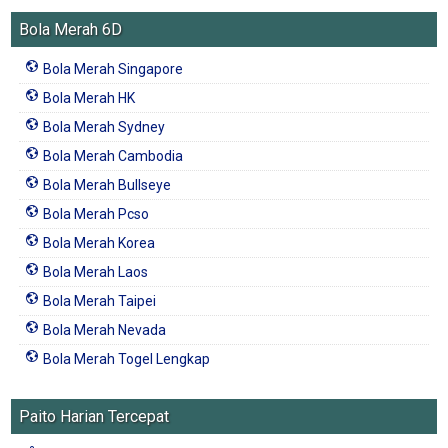
Bola Merah 6D
Bola Merah Singapore
Bola Merah HK
Bola Merah Sydney
Bola Merah Cambodia
Bola Merah Bullseye
Bola Merah Pcso
Bola Merah Korea
Bola Merah Laos
Bola Merah Taipei
Bola Merah Nevada
Bola Merah Togel Lengkap
Paito Harian Tercepat