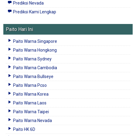
Prediksi Nevada
Prediksi Kami Lengkap
Paito Hari Ini
Paito Warna Singapore
Paito Warna Hongkong
Paito Warna Sydney
Paito Warna Cambodia
Paito Warna Bullseye
Paito Warna Pcso
Paito Warna Korea
Paito Warna Laos
Paito Warna Taipei
Paito Warna Nevada
Paito HK 6D