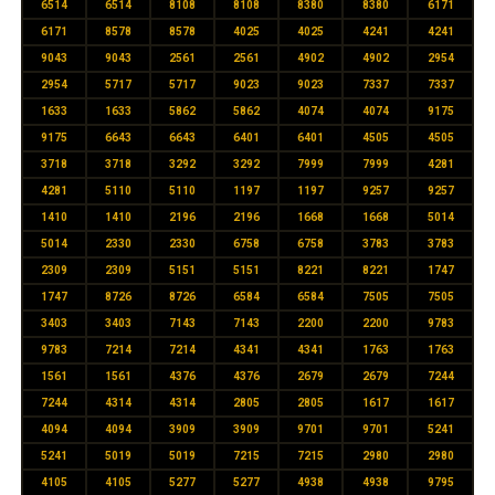
6514
6514
8108
8108
8380
8380
6171
6171
8578
8578
4025
4025
4241
4241
9043
9043
2561
2561
4902
4902
2954
2954
5717
5717
9023
9023
7337
7337
1633
1633
5862
5862
4074
4074
9175
9175
6643
6643
6401
6401
4505
4505
3718
3718
3292
3292
7999
7999
4281
4281
5110
5110
1197
1197
9257
9257
1410
1410
2196
2196
1668
1668
5014
5014
2330
2330
6758
6758
3783
3783
2309
2309
5151
5151
8221
8221
1747
1747
8726
8726
6584
6584
7505
7505
3403
3403
7143
7143
2200
2200
9783
9783
7214
7214
4341
4341
1763
1763
1561
1561
4376
4376
2679
2679
7244
7244
4314
4314
2805
2805
1617
1617
4094
4094
3909
3909
9701
9701
5241
5241
5019
5019
7215
7215
2980
2980
4105
4105
5277
5277
4938
4938
9795