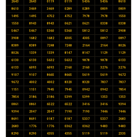
2643
2643
0119
0119
5436
5436
8610
8610
3469
3469
0289
0289
0809
0809
1495
1495
4752
4752
7978
7978
1550
1550
8943
8943
0621
0621
0338
0338
5467
5467
5360
5360
5812
5812
3908
3908
1682
1682
4305
4305
0897
0897
8389
8389
7248
7248
2164
2164
8026
8026
1339
1339
8147
8147
1129
1129
6130
6130
5632
5632
9878
9878
6133
6133
6093
6093
2160
2160
3276
3276
9107
9107
8665
8665
5619
5619
9672
9672
4002
4002
8320
8320
7837
7837
1151
1151
7945
7945
0942
0942
7854
7854
3186
3186
5399
5399
1353
1353
0861
0861
6522
6522
3416
3416
9394
9394
2047
2047
7190
7190
7446
7446
8691
8691
0187
0187
5337
5337
2683
2683
1776
1776
0362
0362
9483
9483
8290
8290
4355
4355
5119
5119
2335