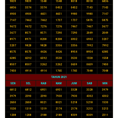
9839
9839
1548
1548
8018
8018
6836
6836
3374
3374
0452
0452
7143
7143
4900
4900
4651
4651
9980
9980
7147
7147
7462
7462
1737
1737
5875
5875
9672
9672
7276
7276
7467
7467
3677
3677
8571
8571
7290
7290
2049
2049
8971
8971
8208
8208
6902
6902
3207
3207
9828
9828
3356
3356
7992
7992
8575
8575
4426
4426
8954
8954
6385
6385
6592
6592
3530
3530
1558
1558
8507
8507
3262
3262
0659
0659
7450
7450
4914
4914
1765
1765
7048
7048
TAHUN 2021
SEN
SEL
RAB
KAM
JUM
SAB
MIN
6812
6812
6951
6951
3328
3328
3979
3979
2390
2390
7930
7930
4302
4302
2650
2650
8021
8021
5218
5218
1530
1530
1319
1319
2174
2174
3213
3213
1208
1208
2188
2188
8309
8309
2311