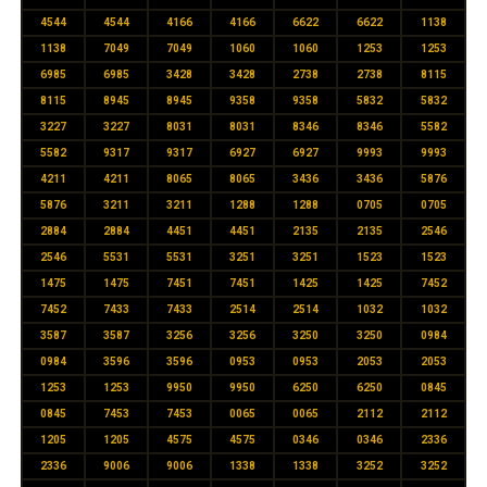
4544
4544
4166
4166
6622
6622
1138
1138
7049
7049
1060
1060
1253
1253
6985
6985
3428
3428
2738
2738
8115
8115
8945
8945
9358
9358
5832
5832
3227
3227
8031
8031
8346
8346
5582
5582
9317
9317
6927
6927
9993
9993
4211
4211
8065
8065
3436
3436
5876
5876
3211
3211
1288
1288
0705
0705
2884
2884
4451
4451
2135
2135
2546
2546
5531
5531
3251
3251
1523
1523
1475
1475
7451
7451
1425
1425
7452
7452
7433
7433
2514
2514
1032
1032
3587
3587
3256
3256
3250
3250
0984
0984
3596
3596
0953
0953
2053
2053
1253
1253
9950
9950
6250
6250
0845
0845
7453
7453
0065
0065
2112
2112
1205
1205
4575
4575
0346
0346
2336
2336
9006
9006
1338
1338
3252
3252