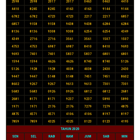
2598
2598
2017
2017
0463
0463
4410
4410
8245
8245
4163
4163
9144
9144
6782
6782
4723
4723
2217
2217
6857
6857
9158
9158
9438
9438
6284
6284
8136
8136
9308
9308
6254
6254
4349
4349
2716
2716
3561
3561
1507
1507
4753
4753
6987
6987
8410
8410
9693
9693
7401
7401
5837
5837
6801
6801
1594
1594
4626
4626
8740
8740
5126
5126
1928
1928
4038
4038
2430
2430
9447
9447
5148
5148
7451
7451
8602
8602
9267
9267
9613
9613
7301
7301
5683
5683
0926
0926
6812
6812
2681
2681
8171
8171
9237
9237
5890
5890
1971
1971
2176
2176
7279
7279
4875
4875
4571
4571
4106
4106
8197
8197
7859
7859
4325
4325
0123
0123
4195
TAHUN 2020
SEN
SEL
RAB
KAM
JUM
SAB
MIN