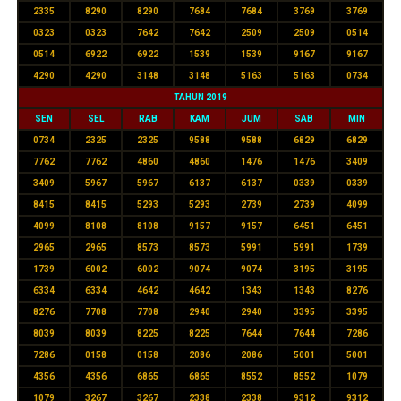
2335
8290
8290
7684
7684
3769
3769
0323
0323
7642
7642
2509
2509
0514
0514
6922
6922
1539
1539
9167
9167
4290
4290
3148
3148
5163
5163
0734
TAHUN 2019
SEN
SEL
RAB
KAM
JUM
SAB
MIN
0734
2325
2325
9588
9588
6829
6829
7762
7762
4860
4860
1476
1476
3409
3409
5967
5967
6137
6137
0339
0339
8415
8415
5293
5293
2739
2739
4099
4099
8108
8108
9157
9157
6451
6451
2965
2965
8573
8573
5991
5991
1739
1739
6002
6002
9074
9074
3195
3195
6334
6334
4642
4642
1343
1343
8276
8276
7708
7708
2940
2940
3395
3395
8039
8039
8225
8225
7644
7644
7286
7286
0158
0158
2086
2086
5001
5001
4356
4356
6865
6865
8552
8552
1079
1079
3267
3267
2338
2338
9312
9312