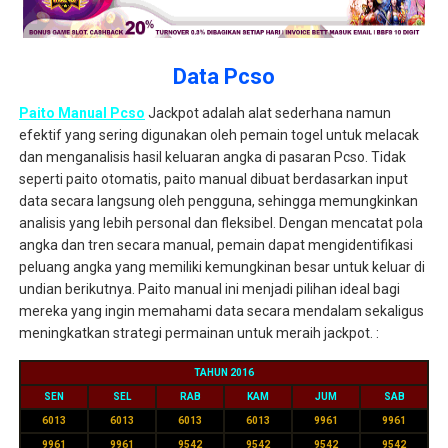
Data Pcso
Paito Manual Pcso
Jackpot adalah alat sederhana namun
efektif yang sering digunakan oleh pemain togel untuk melacak
dan menganalisis hasil keluaran angka di pasaran Pcso. Tidak
seperti paito otomatis, paito manual dibuat berdasarkan input
data secara langsung oleh pengguna, sehingga memungkinkan
analisis yang lebih personal dan fleksibel. Dengan mencatat pola
angka dan tren secara manual, pemain dapat mengidentifikasi
peluang angka yang memiliki kemungkinan besar untuk keluar di
undian berikutnya. Paito manual ini menjadi pilihan ideal bagi
mereka yang ingin memahami data secara mendalam sekaligus
meningkatkan strategi permainan untuk meraih jackpot. :
TAHUN 2016
SEN
SEL
RAB
KAM
JUM
SAB
6013
6013
6013
6013
9961
9961
9961
9961
9542
9542
9542
9542