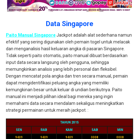
Data Singapore
Paito Manual Singapore
Jackpot adalah alat sederhana namun
efektif yang sering digunakan oleh pemain togel untuk melacak
dan menganalisis hasil keluaran angka di pasaran Singapore.
Tidak seperti paito otomatis, paito manual dibuat berdasarkan
input data secara langsung oleh pengguna, sehingga
memungkinkan analisis yang lebih personal dan fleksibel.
Dengan mencatat pola angka dan tren secara manual, pemain
dapat mengidentifikasi peluang angka yang memiliki
kemungkinan besar untuk keluar di undian berikutnya. Paito
manual ini menjadi pilihan ideal bagi mereka yang ingin
memahami data secara mendalam sekaligus meningkatkan
strategi permainan untuk meraih jackpot. :
TAHUN 2015
SEN
RAB
KAM
SAB
MIN
9409
9409
9409
0008
0008