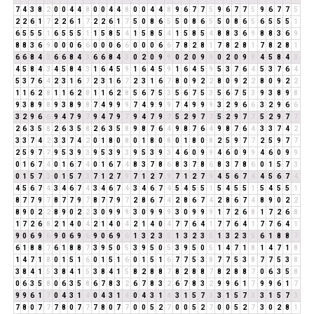
7
4
3
8
2
0
0
4
4
8
0
0
4
4
8
0
0
4
4
8
9
6
7
7
5
9
6
7
7
5
9
6
7
7
5
2
2
6
1
7
2
2
6
1
7
2
2
6
1
7
5
0
8
6
5
5
0
8
6
5
5
0
8
6
5
6
5
5
5
1
6
5
5
5
1
6
5
5
5
1
1
5
8
5
4
1
5
8
5
4
1
5
8
5
4
8
8
3
6
9
8
8
3
6
9
8
8
3
6
9
0
0
0
6
6
0
0
0
6
6
0
0
0
6
6
7
8
2
8
1
7
8
2
8
1
7
8
2
8
1
6
6
8
4
3
6
6
8
4
3
6
6
8
4
3
0
2
0
9
9
0
2
0
9
9
0
2
0
9
9
4
5
8
4
3
4
5
8
4
3
4
5
8
4
3
1
6
4
5
9
1
6
4
5
9
1
6
4
5
9
5
3
7
6
4
5
3
7
6
4
5
3
7
6
4
2
3
1
6
7
2
3
1
6
7
2
3
1
6
7
8
0
9
2
2
8
0
9
2
2
8
0
9
2
2
1
1
6
2
8
1
1
6
2
8
1
1
6
2
8
5
6
7
5
3
5
6
7
5
3
5
6
7
5
3
9
3
8
9
8
9
3
8
9
8
9
3
8
9
8
7
4
9
9
9
7
4
9
9
9
7
4
9
9
9
3
2
9
6
6
3
2
9
6
6
3
2
9
6
6
9
4
7
9
7
9
4
7
9
7
9
4
7
9
7
5
2
9
7
7
5
2
9
7
7
5
2
9
7
7
2
6
3
5
8
2
6
3
5
8
2
6
3
5
8
9
8
7
6
4
9
8
7
6
4
9
8
7
6
4
3
3
7
4
2
3
3
7
4
2
3
3
7
4
2
0
1
8
0
8
0
1
8
0
8
0
1
8
0
8
2
5
9
7
7
2
5
9
7
7
2
5
9
7
7
9
5
3
9
3
9
5
3
9
3
9
5
3
9
3
4
6
0
9
9
4
6
0
9
9
4
6
0
9
9
0
1
6
7
4
0
1
6
7
4
0
1
6
7
4
8
3
7
8
6
8
3
7
8
6
8
3
7
8
6
0
1
5
7
3
0
1
5
7
3
0
1
5
7
3
7
1
2
7
9
7
1
2
7
9
7
1
2
7
9
4
5
6
7
4
4
5
6
7
4
4
5
6
7
4
3
4
6
7
4
3
4
6
7
4
3
4
6
7
4
5
4
5
5
1
5
4
5
5
1
5
4
5
5
1
8
7
7
9
7
8
7
7
9
7
8
7
7
9
7
2
8
6
7
4
2
8
6
7
4
2
8
6
7
4
8
9
0
2
2
8
9
0
2
2
8
9
0
2
2
3
0
9
9
9
3
0
9
9
9
3
0
9
9
9
1
7
2
6
8
1
7
2
6
8
1
7
2
6
8
2
1
4
0
4
2
1
4
0
4
2
1
4
0
4
7
7
6
4
1
7
7
6
4
1
7
7
6
4
1
9
0
6
9
6
9
0
6
9
6
9
0
6
9
6
1
3
2
3
5
1
3
2
3
5
1
3
2
3
5
6
1
8
8
7
6
1
8
8
7
6
1
8
8
7
3
9
5
0
5
3
9
5
0
5
3
9
5
0
5
1
4
7
1
8
1
4
7
1
8
1
4
7
1
8
0
1
5
1
6
0
1
5
1
6
0
1
5
1
6
7
7
5
3
8
7
7
5
3
8
7
7
5
3
8
3
8
4
1
5
3
8
4
1
5
3
8
4
1
5
8
2
8
8
7
8
2
8
8
7
8
2
8
8
7
0
6
3
5
8
0
6
3
5
8
0
6
3
5
8
6
7
8
3
2
6
7
8
3
2
6
7
8
3
2
9
9
6
1
7
9
9
6
1
7
9
9
6
1
7
0
4
3
1
4
0
4
3
1
4
0
4
3
1
4
3
1
5
7
3
3
1
5
7
3
3
1
5
7
3
7
8
0
7
7
7
8
0
7
7
7
8
0
7
7
0
0
5
2
7
0
0
5
2
7
0
0
5
2
7
3
0
2
8
1