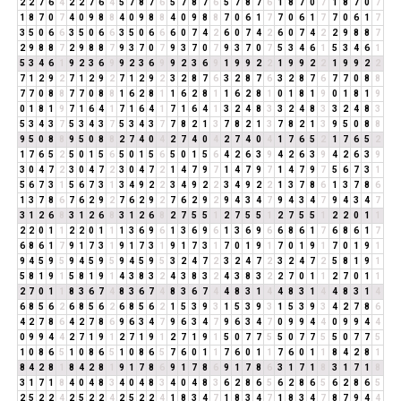
2
2
7
6
4
2
2
7
6
4
5
7
8
7
6
5
7
8
7
6
5
7
8
7
6
1
8
7
0
7
1
8
7
0
7
1
8
7
0
7
4
0
9
8
8
4
0
9
8
8
4
0
9
8
8
7
0
6
1
7
7
0
6
1
7
7
0
6
1
7
3
5
0
6
6
3
5
0
6
6
3
5
0
6
6
6
0
7
4
2
6
0
7
4
2
6
0
7
4
2
2
9
8
8
7
2
9
8
8
7
2
9
8
8
7
9
3
7
0
7
9
3
7
0
7
9
3
7
0
7
5
3
4
6
1
5
3
4
6
1
5
3
4
6
1
9
2
3
6
9
9
2
3
6
9
9
2
3
6
9
1
9
9
2
2
1
9
9
2
2
1
9
9
2
2
7
1
2
9
2
7
1
2
9
2
7
1
2
9
2
3
2
8
7
6
3
2
8
7
6
3
2
8
7
6
7
7
0
8
8
7
7
0
8
8
7
7
0
8
8
1
6
2
8
1
1
6
2
8
1
1
6
2
8
1
0
1
8
1
9
0
1
8
1
9
0
1
8
1
9
7
1
6
4
1
7
1
6
4
1
7
1
6
4
1
3
2
4
8
3
3
2
4
8
3
3
2
4
8
3
5
3
4
3
7
5
3
4
3
7
5
3
4
3
7
7
8
2
1
3
7
8
2
1
3
7
8
2
1
3
9
5
0
8
8
9
5
0
8
8
9
5
0
8
8
2
7
4
0
4
2
7
4
0
4
2
7
4
0
4
1
7
6
5
2
1
7
6
5
2
1
7
6
5
2
5
0
1
5
6
5
0
1
5
6
5
0
1
5
6
4
2
6
3
9
4
2
6
3
9
4
2
6
3
9
3
0
4
7
2
3
0
4
7
2
3
0
4
7
2
1
4
7
9
7
1
4
7
9
7
1
4
7
9
7
5
6
7
3
1
5
6
7
3
1
5
6
7
3
1
3
4
9
2
2
3
4
9
2
2
3
4
9
2
2
1
3
7
8
6
1
3
7
8
6
1
3
7
8
6
7
6
2
9
2
7
6
2
9
2
7
6
2
9
2
9
4
3
4
7
9
4
3
4
7
9
4
3
4
7
3
1
2
6
8
3
1
2
6
8
3
1
2
6
8
2
7
5
5
1
2
7
5
5
1
2
7
5
5
1
2
2
0
1
1
2
2
0
1
1
2
2
0
1
1
1
3
6
9
6
1
3
6
9
6
1
3
6
9
6
6
8
6
1
7
6
8
6
1
7
6
8
6
1
7
9
1
7
3
1
9
1
7
3
1
9
1
7
3
1
7
0
1
9
1
7
0
1
9
1
7
0
1
9
1
9
4
5
9
5
9
4
5
9
5
9
4
5
9
5
3
2
4
7
2
3
2
4
7
2
3
2
4
7
2
5
8
1
9
1
5
8
1
9
1
5
8
1
9
1
4
3
8
3
2
4
3
8
3
2
4
3
8
3
2
2
7
0
1
1
2
7
0
1
1
2
7
0
1
1
8
3
6
7
4
8
3
6
7
4
8
3
6
7
4
4
8
3
1
4
4
8
3
1
4
4
8
3
1
4
6
8
5
6
2
6
8
5
6
2
6
8
5
6
2
1
5
3
9
3
1
5
3
9
3
1
5
3
9
3
4
2
7
8
6
4
2
7
8
6
4
2
7
8
6
9
6
3
4
7
9
6
3
4
7
9
6
3
4
7
0
9
9
4
4
0
9
9
4
4
0
9
9
4
4
2
7
1
9
1
2
7
1
9
1
2
7
1
9
1
5
0
7
7
5
5
0
7
7
5
5
0
7
7
5
1
0
8
6
5
1
0
8
6
5
1
0
8
6
5
7
6
0
1
1
7
6
0
1
1
7
6
0
1
1
8
4
2
8
1
8
4
2
8
1
8
4
2
8
1
9
1
7
8
6
9
1
7
8
6
9
1
7
8
6
3
1
7
1
8
3
1
7
1
8
3
1
7
1
8
4
0
4
8
3
4
0
4
8
3
4
0
4
8
3
6
2
8
6
5
6
2
8
6
5
6
2
8
6
5
2
5
2
2
4
2
5
2
2
4
2
5
2
2
4
1
8
3
4
7
1
8
3
4
7
1
8
3
4
7
8
7
9
4
4