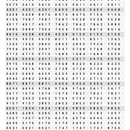
5
5
7
9
7
3
6
1
0
1
3
6
1
0
1
3
6
1
0
1
0
6
1
1
2
0
6
1
1
2
0
6
1
1
2
4
2
0
1
1
4
2
0
1
1
4
2
0
1
1
5
6
5
0
5
5
6
5
0
5
5
6
5
0
5
0
6
0
8
8
0
6
0
8
8
0
6
0
8
8
8
4
7
6
4
8
4
7
6
4
8
4
7
6
4
9
1
5
6
2
9
1
5
6
2
9
1
5
6
2
7
0
8
7
6
7
0
8
7
6
7
0
8
7
6
9
5
2
8
1
9
5
2
8
1
9
5
2
8
1
4
5
1
7
8
4
5
1
7
8
4
5
1
7
8
7
8
6
2
8
7
8
6
2
8
7
8
6
2
8
3
8
8
0
8
3
8
8
0
8
3
8
8
0
8
7
4
5
4
9
7
4
5
4
9
7
4
5
4
9
8
6
1
6
7
8
6
1
6
7
8
6
1
6
7
4
5
2
8
1
4
5
2
8
1
4
5
2
8
1
0
1
5
0
5
0
1
5
0
5
0
1
5
0
5
9
0
7
5
3
9
0
7
5
3
9
0
7
5
3
8
5
1
1
2
8
5
1
1
2
8
5
1
1
2
1
3
6
3
9
1
3
6
3
9
1
3
6
3
9
2
8
0
3
3
2
8
0
3
3
2
8
0
3
3
7
9
3
6
9
7
9
3
6
9
7
9
3
6
9
2
0
4
7
2
2
0
4
7
2
2
0
4
7
2
3
7
6
8
5
3
7
6
8
5
3
7
6
8
5
0
7
1
3
4
0
7
1
3
4
0
7
1
3
4
1
6
8
4
3
1
6
8
4
3
1
6
8
4
3
5
5
3
0
3
5
5
3
0
3
5
5
3
0
3
3
2
1
7
8
3
2
1
7
8
3
2
1
7
8
3
9
7
5
3
3
9
7
5
3
3
9
7
5
3
7
0
6
8
5
7
0
6
8
5
7
0
6
8
5
8
2
2
3
5
8
2
2
3
5
8
2
2
3
5
9
0
1
6
7
9
0
1
6
7
9
0
1
6
7
2
7
2
8
1
2
7
2
8
1
2
7
2
8
1
5
4
0
3
3
5
4
0
3
3
5
4
0
3
3
6
3
3
9
3
6
3
3
9
3
6
3
3
9
3
4
9
4
5
9
4
9
4
5
9
4
9
4
5
9
2
9
8
2
1
2
9
8
2
1
2
9
8
2
1
0
7
1
3
4
0
7
1
3
4
0
7
1
3
4
8
8
7
1
8
8
8
7
1
8
8
8
7
1
8
0
4
5
6
2
0
4
5
6
2
0
4
5
6
2
6
0
9
0
9
6
0
9
0
9
6
0
9
0
9
9
7
6
8
5
9
7
6
8
5
9
7
6
8
5
3
6
1
7
8
3
6
1
7
8
3
6
1
7
8
1
0
7
4
2
1
0
7
4
2
1
0
7
4
2
7
8
2
1
3
7
8
2
1
3
7
8
2
1
3
2
4
5
2
7
2
4
5
2
7
2
4
5
2
7
5
7
0
0
0
5
7
0
0
0
5
7
0
0
0
9
1
5
7
3
9
1
5
7
3
9
1
5
7
3
2
8
5
3
8
2
8
5
3
8
2
8
5
3
8
0
5
0
1
1
0
5
0
1
1
0
5
0
1
1
1
8
2
4
6
1
8
2
4
6
1
8
2
4
6
9
8
3
5
8
9
8
3
5
8
9
8
3
5
8
6
2
8
5
4
6
2
8
5
4
6
2
8
5
4
4
1
8
3
2
4
1
8
3
2
4
1
8
3
2
1
0
5
7
3
1
0
5
7
3
1
0
5
7
3
6
3
7
6
4
6
3
7
6
4
6
3
7
6
4
6
0
4
5
9
6
0
4
5
9
6
0
4
5
9
3
1
7
0
7
3
1
7
0
7
3
1
7
0
7
3
6
9
3
3
3
6
9
3
3
3
6
9
3
3
0
0
2
1
3
0
0
2
1
3
0
0
2
1
3
1
7
4
7
2
1
7
4
7
2
1
7
4
7
2
8
7
5
0
5