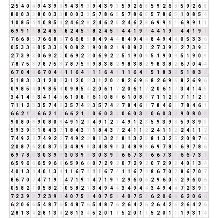
2
5
4
0
4
9
4
3
9
3
9
4
3
9
3
9
4
3
9
3
5
9
2
6
8
5
9
2
6
8
5
9
2
6
8
8
0
0
3
3
8
0
0
3
3
8
0
0
3
3
5
7
8
6
5
5
7
8
6
5
5
7
8
6
5
1
0
8
5
4
1
0
8
5
4
1
0
8
5
4
2
4
6
2
8
2
4
6
2
8
2
4
6
2
8
6
9
9
1
1
6
9
9
1
1
6
9
9
1
1
8
2
4
5
9
8
2
4
5
9
8
2
4
5
9
4
4
1
9
1
4
4
1
9
1
4
4
1
9
1
7
6
6
8
5
7
6
6
8
5
7
6
6
8
5
8
4
9
4
4
8
4
9
4
4
8
4
9
4
4
0
5
3
3
6
0
5
3
3
6
0
5
3
3
6
9
0
8
2
1
9
0
8
2
1
9
0
8
2
1
2
7
3
9
3
2
7
3
9
3
2
7
3
9
3
0
6
9
2
2
0
6
9
2
2
0
6
9
2
2
5
1
9
0
9
5
1
9
0
9
5
1
9
0
9
7
8
7
5
3
7
8
7
5
3
7
8
7
5
3
9
8
3
8
2
9
8
3
8
2
9
8
3
8
2
6
7
0
4
4
6
7
0
4
4
6
7
0
4
4
1
1
6
4
1
1
1
6
4
1
1
1
6
4
1
5
1
8
3
2
5
1
8
3
2
5
1
8
3
2
3
1
2
0
2
3
1
2
0
2
3
1
2
0
2
8
2
6
9
6
8
2
6
9
6
8
2
6
9
6
0
9
8
5
4
0
9
8
5
4
0
9
8
5
4
2
0
6
1
7
2
0
6
1
7
2
0
6
1
7
3
4
1
4
5
3
4
1
4
5
3
4
1
4
5
6
1
0
8
8
6
1
0
8
8
6
1
0
8
8
7
1
1
2
3
7
1
1
2
3
7
1
1
2
3
3
5
7
4
2
3
5
7
4
2
3
5
7
4
2
7
8
4
6
1
7
8
4
6
1
7
8
4
6
1
6
6
2
1
3
6
6
2
1
3
6
6
2
1
3
0
6
0
3
3
0
6
0
3
3
0
6
0
3
3
9
0
8
0
8
9
0
8
0
8
9
0
8
0
8
4
9
1
2
3
4
9
1
2
3
4
9
1
2
3
5
9
3
9
3
5
9
3
9
3
5
9
3
9
3
1
8
4
3
7
1
8
4
3
7
1
8
4
3
7
2
4
1
1
2
2
4
1
1
2
2
4
1
1
2
7
4
9
2
2
7
4
9
2
2
7
4
9
2
2
8
1
3
2
5
8
1
3
2
5
8
1
3
2
5
2
0
8
7
6
2
0
8
7
6
2
0
8
7
6
3
4
8
9
8
3
4
8
9
8
3
4
8
9
8
6
9
7
8
6
6
9
7
8
6
6
9
7
8
6
3
0
3
9
3
3
0
3
9
3
3
0
3
9
3
6
6
7
3
1
6
6
7
3
1
6
6
7
3
1
6
5
9
6
6
6
5
9
6
6
6
5
9
6
6
0
7
2
9
2
0
7
2
9
2
0
7
2
9
2
4
0
1
3
4
4
0
1
3
4
4
0
1
3
4
1
1
6
7
4
1
1
6
7
4
1
1
6
7
4
8
6
7
0
7
8
6
7
0
7
8
6
7
0
7
4
7
1
9
1
4
7
1
9
1
4
7
1
9
1
2
9
6
0
6
2
9
6
0
6
2
9
6
0
6
0
5
8
2
1
0
5
8
2
1
0
5
8
2
1
3
4
9
4
4
3
4
9
4
4
3
4
9
4
4
7
2
3
9
3
7
2
3
9
3
7
2
3
9
3
4
0
7
5
3
4
0
7
5
3
4
0
7
5
3
6
2
0
6
6
6
2
0
6
6
6
2
0
6
6
5
4
8
7
6
5
4
8
7
6
5
4
8
7
6
2
6
4
2
6
2
6
4
2
6
2
6
4
2
6
2
8
1
3
4
2
8
1
3
4
2
8
1
3
4
5
2
0
1
1
5
2
0
1
1
5
2
0
1
1
1
9
3
1
4