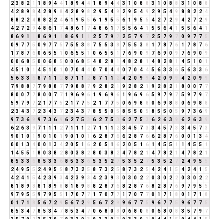
2
3
8
2
1
1
8
9
4
4
1
8
9
4
4
1
8
9
4
4
3
1
0
8
8
3
1
0
8
8
3
1
0
8
8
4
2
8
9
8
4
2
8
9
8
4
2
8
9
8
2
9
5
4
9
2
9
5
4
9
2
9
5
4
9
8
8
2
2
4
8
8
2
2
4
8
8
2
2
4
6
1
9
5
5
6
1
9
5
5
6
1
9
5
5
4
2
7
2
9
4
2
7
2
9
4
2
7
2
9
4
8
6
1
7
4
8
6
1
7
4
8
6
1
7
5
5
6
4
1
5
5
6
4
1
5
5
6
4
1
8
6
9
1
1
8
6
9
1
1
8
6
9
1
1
2
5
7
9
7
2
5
7
9
7
2
5
7
9
7
0
9
7
7
5
0
9
7
7
5
0
9
7
7
5
7
5
5
3
8
7
5
5
3
8
7
5
5
3
8
1
7
8
7
6
1
7
8
7
6
1
7
8
7
6
0
6
5
5
1
0
6
5
5
1
0
6
5
5
1
7
6
9
0
9
7
6
9
0
9
7
6
9
0
9
0
0
6
8
5
0
0
6
8
5
0
0
6
8
5
4
8
2
8
1
4
8
2
8
1
4
8
2
8
1
4
5
1
0
1
4
5
1
0
1
4
5
1
0
1
0
7
0
4
4
0
7
0
4
4
0
7
0
4
4
5
6
3
3
6
5
6
3
3
6
5
6
3
3
6
8
7
1
1
2
8
7
1
1
2
8
7
1
1
2
4
2
0
9
9
4
2
0
9
9
4
2
0
9
9
7
9
8
8
7
7
9
8
8
7
7
9
8
8
7
9
2
8
2
1
9
2
8
2
1
9
2
8
2
1
8
0
0
7
7
8
0
0
7
7
8
0
0
7
7
1
9
6
9
6
1
9
6
9
6
1
9
6
9
6
5
9
7
9
7
5
9
7
9
7
5
9
7
9
7
2
1
7
7
5
2
1
7
7
5
2
1
7
7
5
0
6
9
8
8
0
6
9
8
8
0
6
9
8
8
2
3
4
3
7
2
3
4
3
7
2
3
4
3
7
8
5
5
0
5
8
5
5
0
5
8
5
5
0
5
9
7
3
6
9
9
7
3
6
9
9
7
3
6
9
6
2
7
5
3
6
2
7
5
3
6
2
7
5
3
6
2
6
3
9
6
2
6
3
9
6
2
6
3
9
7
1
1
1
2
7
1
1
1
2
7
1
1
1
2
3
4
5
7
3
3
4
5
7
3
3
4
5
7
3
9
0
1
0
1
9
0
1
0
1
9
0
1
0
1
6
2
8
7
6
6
2
8
7
6
6
2
8
7
6
0
0
1
3
4
0
0
1
3
4
0
0
1
3
4
2
0
5
1
6
2
0
5
1
6
2
0
5
1
6
1
4
5
5
1
1
4
5
5
1
1
4
5
5
1
8
0
3
8
2
8
0
3
8
2
8
0
3
8
2
4
7
8
2
1
4
7
8
2
1
4
7
8
2
1
8
5
3
3
6
8
5
3
3
6
8
5
3
3
6
5
3
5
2
7
5
3
5
2
7
5
3
5
2
7
2
4
9
5
5
2
4
9
5
5
2
4
9
5
5
8
7
3
2
5
8
7
3
2
5
8
7
3
2
5
4
2
4
1
5
4
2
4
1
5
4
2
4
1
5
4
2
3
9
3
4
2
3
9
3
4
2
3
9
3
0
3
0
2
2
0
3
0
2
2
0
3
0
2
2
8
1
8
9
8
8
1
8
9
8
8
1
8
9
8
8
2
8
7
6
8
2
8
7
6
8
2
8
7
6
9
7
9
5
5
9
7
9
5
5
9
7
9
5
5
1
7
0
7
7
1
7
0
7
7
1
7
0
7
7
0
1
7
1
8
0
1
7
1
8
0
1
7
1
8
5
6
7
2
9
5
6
7
2
9
5
6
7
2
9
9
6
7
7
5
9
6
7
7
5
9
6
7
7
5
8
5
3
4
7
8
5
3
4
7
8
5
3
4
7
0
6
8
0
8
0
6
8
0
8
0
6
8
0
8
3
5
7
9
7