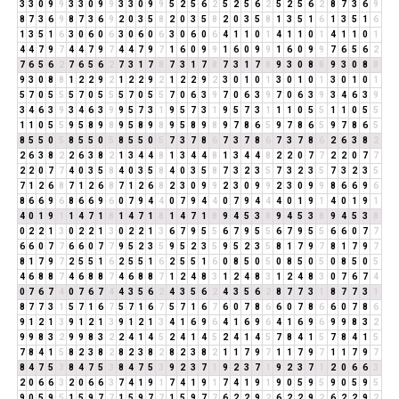
3
3
0
9
9
3
3
0
9
9
3
3
0
9
9
5
2
5
6
2
5
2
5
6
2
5
2
5
6
2
8
7
3
6
9
8
7
3
6
9
8
7
3
6
9
2
0
3
5
8
2
0
3
5
8
2
0
3
5
8
1
3
5
1
6
1
3
5
1
6
1
3
5
1
6
3
0
6
0
6
3
0
6
0
6
3
0
6
0
6
4
1
1
0
1
4
1
1
0
1
4
1
1
0
1
4
4
7
9
7
4
4
7
9
7
4
4
7
9
7
1
6
0
9
9
1
6
0
9
9
1
6
0
9
9
7
6
5
6
2
7
6
5
6
2
7
6
5
6
2
7
3
1
7
8
7
3
1
7
8
7
3
1
7
8
9
3
0
8
8
9
3
0
8
8
9
3
0
8
8
1
2
2
9
2
1
2
2
9
2
1
2
2
9
2
3
0
1
0
1
3
0
1
0
1
3
0
1
0
1
5
7
0
5
5
5
7
0
5
5
5
7
0
5
5
7
0
6
3
9
7
0
6
3
9
7
0
6
3
9
3
4
6
3
9
3
4
6
3
9
3
4
6
3
9
9
5
7
3
1
9
5
7
3
1
9
5
7
3
1
1
1
0
5
5
1
1
0
5
5
1
1
0
5
5
9
5
8
9
8
9
5
8
9
8
9
5
8
9
8
9
7
8
6
5
9
7
8
6
5
9
7
8
6
5
8
5
5
0
5
8
5
5
0
5
8
5
5
0
5
7
3
7
8
6
7
3
7
8
6
7
3
7
8
6
2
6
3
8
2
2
6
3
8
2
2
6
3
8
2
1
3
4
4
8
1
3
4
4
8
1
3
4
4
8
2
2
0
7
7
2
2
0
7
7
2
2
0
7
7
4
0
3
5
8
4
0
3
5
8
4
0
3
5
8
7
3
2
3
5
7
3
2
3
5
7
3
2
3
5
7
1
2
6
8
7
1
2
6
8
7
1
2
6
8
2
3
0
9
9
2
3
0
9
9
2
3
0
9
9
8
6
6
9
6
8
6
6
9
6
8
6
6
9
6
0
7
9
4
4
0
7
9
4
4
0
7
9
4
4
4
0
1
9
1
4
0
1
9
1
4
0
1
9
1
1
4
7
1
8
1
4
7
1
8
1
4
7
1
8
9
4
5
3
8
9
4
5
3
8
9
4
5
3
8
0
2
2
1
3
0
2
2
1
3
0
2
2
1
3
6
7
9
5
5
6
7
9
5
5
6
7
9
5
5
6
6
0
7
7
6
6
0
7
7
6
6
0
7
7
9
5
2
3
5
9
5
2
3
5
9
5
2
3
5
8
1
7
9
7
8
1
7
9
7
8
1
7
9
7
2
5
5
1
6
2
5
5
1
6
2
5
5
1
6
0
8
5
0
5
0
8
5
0
5
0
8
5
0
5
4
6
8
8
7
4
6
8
8
7
4
6
8
8
7
1
2
4
8
3
1
2
4
8
3
1
2
4
8
3
0
7
6
7
4
0
7
6
7
4
0
7
6
7
4
4
3
5
6
2
4
3
5
6
2
4
3
5
6
2
8
7
7
3
1
8
7
7
3
1
8
7
7
3
1
5
7
1
6
7
5
7
1
6
7
5
7
1
6
7
6
0
7
8
6
6
0
7
8
6
6
0
7
8
6
9
1
2
1
3
9
1
2
1
3
9
1
2
1
3
4
1
6
9
6
4
1
6
9
6
4
1
6
9
6
9
9
8
3
2
9
9
8
3
2
9
9
8
3
2
2
4
1
4
5
2
4
1
4
5
2
4
1
4
5
7
8
4
1
5
7
8
4
1
5
7
8
4
1
5
8
2
3
8
2
8
2
3
8
2
8
2
3
8
2
1
1
7
9
7
1
1
7
9
7
1
1
7
9
7
8
4
7
5
3
8
4
7
5
3
8
4
7
5
3
9
2
3
7
1
9
2
3
7
1
9
2
3
7
1
2
0
6
6
3
2
0
6
6
3
2
0
6
6
3
7
4
1
9
1
7
4
1
9
1
7
4
1
9
1
9
0
5
9
5
9
0
5
9
5
9
0
5
9
5
1
5
9
7
7
1
5
9
7
7
1
5
9
7
7
6
2
2
9
2
6
2
2
9
2
6
2
2
9
2