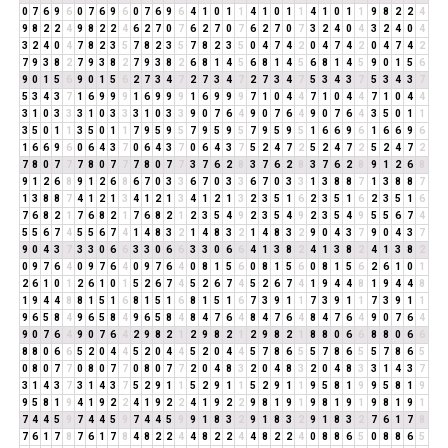
0
7
6
9
6
0
7
6
9
6
0
7
6
9
6
4
1
0
1
1
4
1
0
1
1
4
1
0
1
1
9
8
2
2
4
9
8
2
2
4
9
8
2
2
4
6
2
7
0
7
6
2
7
0
7
6
2
7
0
7
3
2
4
0
4
3
2
4
0
4
3
2
4
0
4
7
8
2
3
5
7
8
2
3
5
7
8
2
3
5
0
4
7
4
2
0
4
7
4
2
0
4
7
4
2
7
9
3
8
2
7
9
3
8
2
7
9
3
8
2
6
8
1
4
5
6
8
1
4
5
6
8
1
4
5
9
0
1
5
6
9
0
1
5
6
9
0
1
5
6
2
7
3
4
7
2
7
3
4
7
2
7
3
4
7
5
3
4
3
7
5
3
4
3
7
5
3
4
3
7
1
6
9
9
9
1
6
9
9
9
1
6
9
9
9
7
1
0
4
4
7
1
0
4
4
7
1
0
4
4
3
1
0
3
3
3
1
0
3
3
3
1
0
3
3
9
0
7
6
4
9
0
7
6
4
9
0
7
6
4
3
5
0
1
1
3
5
0
1
1
3
5
0
1
1
7
9
5
9
5
7
9
5
9
5
7
9
5
9
5
1
6
6
9
6
1
6
6
9
6
1
6
6
9
6
0
6
4
3
7
0
6
4
3
7
0
6
4
3
7
5
2
4
7
2
5
2
4
7
2
5
2
4
7
2
7
8
0
7
7
7
8
0
7
7
7
8
0
7
7
3
7
6
2
8
3
7
6
2
8
3
7
6
2
8
9
1
2
6
8
9
1
2
6
8
9
1
2
6
8
6
7
0
3
3
6
7
0
3
3
6
7
0
3
3
1
3
8
8
7
1
3
8
8
7
1
3
8
8
7
4
1
2
1
3
4
1
2
1
3
4
1
2
1
3
2
3
5
1
6
2
3
5
1
6
2
3
5
1
6
7
6
8
2
1
7
6
8
2
1
7
6
8
2
1
2
3
5
4
9
2
3
5
4
9
2
3
5
4
9
5
5
6
7
4
5
5
6
7
4
5
5
6
7
4
1
4
8
3
2
1
4
8
3
2
1
4
8
3
2
9
0
4
3
7
9
0
4
3
7
9
0
4
3
7
3
3
0
6
6
3
3
0
6
6
3
3
0
6
6
4
1
3
8
2
4
1
3
8
2
4
1
3
8
2
0
9
7
6
4
0
9
7
6
4
0
9
7
6
4
0
8
1
5
6
0
8
1
5
6
0
8
1
5
6
2
6
1
0
1
2
6
1
0
1
2
6
1
0
1
5
2
6
7
4
5
2
6
7
4
5
2
6
7
4
1
9
4
4
8
1
9
4
4
8
1
9
4
4
8
8
1
5
1
6
8
1
5
1
6
8
1
5
1
6
7
3
9
1
1
7
3
9
1
1
7
3
9
1
1
9
6
5
8
4
9
6
5
8
4
9
6
5
8
4
8
4
7
6
4
8
4
7
6
4
8
4
7
6
4
9
0
7
6
4
9
0
7
6
4
9
0
7
6
4
2
9
8
2
1
2
9
8
2
1
2
9
8
2
1
8
8
0
6
6
8
8
0
6
6
8
8
0
6
6
5
2
0
4
4
5
2
0
4
4
5
2
0
4
4
5
7
8
6
5
5
7
8
6
5
5
7
8
6
5
0
8
0
7
7
0
8
0
7
7
0
8
0
7
7
2
0
4
8
3
2
0
4
8
3
2
0
4
8
3
3
1
4
3
7
3
1
4
3
7
3
1
4
3
7
5
2
9
1
1
5
2
9
1
1
5
2
9
1
1
9
5
8
1
9
9
5
8
1
9
9
5
8
1
9
4
1
9
2
2
4
1
9
2
2
4
1
9
2
2
9
8
1
9
1
9
8
1
9
1
9
8
1
9
1
7
4
4
5
9
7
4
4
5
9
7
4
4
5
9
9
1
8
3
2
9
1
8
3
2
9
1
8
3
2
7
6
1
7
8
7
6
1
7
8
7
6
1
7
8
4
8
2
2
4
4
8
2
2
4
4
8
2
2
4
0
8
8
6
5
0
8
8
6
5