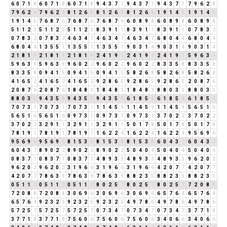
6
0
7
1
8
6
0
7
1
8
6
0
7
1
8
9
4
3
7
1
9
4
3
7
1
9
4
3
7
1
7
9
6
2
8
7
9
6
2
8
7
9
6
2
8
8
1
2
6
8
8
1
2
6
8
8
1
2
6
8
1
9
1
4
5
1
9
1
4
5
1
9
1
4
5
7
6
8
7
6
7
6
8
7
6
7
6
8
7
6
6
0
8
9
8
6
0
8
9
8
6
0
8
9
8
5
1
1
2
3
5
1
1
2
3
5
1
1
2
3
8
3
9
1
1
8
3
9
1
1
8
3
9
1
1
0
7
8
3
2
0
7
8
3
2
0
7
8
3
2
4
6
3
4
7
4
6
3
4
7
4
6
3
4
7
6
8
0
4
4
6
8
0
4
4
6
8
0
4
4
1
3
5
5
1
1
3
5
5
1
1
3
5
5
1
9
0
3
1
4
9
0
3
1
4
9
0
3
1
4
2
1
8
1
9
2
1
8
1
9
2
1
8
1
9
2
4
1
9
1
2
4
1
9
1
2
4
1
9
1
5
9
6
3
9
5
9
6
3
9
5
9
6
3
9
9
6
0
2
2
9
6
0
2
2
9
6
0
2
2
8
3
3
5
8
8
3
3
5
8
8
3
3
5
8
0
9
4
1
5
0
9
4
1
5
0
9
4
1
5
5
8
2
6
8
5
8
2
6
8
5
8
2
6
8
4
1
6
5
2
4
1
6
5
2
4
1
6
5
2
9
2
8
6
5
9
2
8
6
5
9
2
8
6
5
2
0
8
7
6
2
0
8
7
6
2
0
8
7
6
1
8
4
8
3
1
8
4
8
3
1
8
4
8
3
8
8
0
3
3
8
8
0
3
3
8
8
0
3
3
9
4
3
5
8
9
4
3
5
8
9
4
3
5
8
6
1
8
5
4
6
1
8
5
4
6
1
8
5
4
7
0
7
3
1
7
0
7
3
1
7
0
7
3
1
1
1
4
5
9
1
1
4
5
9
1
1
4
5
9
5
6
5
1
6
5
6
5
1
6
5
6
5
1
6
0
9
7
3
1
0
9
7
3
1
0
9
7
3
1
3
7
0
2
2
3
7
0
2
2
3
7
0
2
2
3
2
9
1
1
3
2
9
1
1
3
2
9
1
1
5
0
1
7
8
5
0
1
7
8
5
0
1
7
8
7
8
1
9
1
7
8
1
9
1
7
8
1
9
1
1
6
2
2
4
1
6
2
2
4
1
6
2
2
4
9
5
6
9
6
9
5
6
9
6
9
5
6
9
6
8
1
5
3
8
8
1
5
3
8
8
1
5
3
8
6
0
4
3
7
6
0
4
3
7
6
0
4
3
7
8
9
0
2
2
8
9
0
2
2
8
9
0
2
2
5
0
4
0
4
5
0
4
0
4
5
0
4
0
4
0
8
3
7
1
0
8
3
7
1
0
8
3
7
1
4
8
9
3
3
4
8
9
3
3
4
8
9
3
3
9
6
2
0
2
9
6
2
0
2
9
6
2
0
2
3
1
9
6
6
3
1
9
6
6
3
1
9
6
6
4
2
0
7
7
4
2
0
7
7
4
2
0
7
7
7
8
6
3
9
7
8
6
3
9
7
8
6
3
9
8
8
2
3
5
8
8
2
3
5
8
8
2
3
5
0
5
1
1
2
0
5
1
1
2
0
5
1
1
2
8
0
2
5
7
8
0
2
5
7
8
0
2
5
7
7
2
0
8
8
7
2
0
8
8
7
2
0
8
8
3
0
6
9
6
3
0
6
9
6
3
0
6
9
6
6
5
7
6
4
6
5
7
6
4
6
5
7
6
4
9
2
3
2
5
9
2
3
2
5
9
2
3
2
5
4
9
7
8
6
4
9
7
8
6
4
9
7
8
6
5
7
2
5
7
5
7
2
5
7
5
7
2
5
7
0
7
3
4
7
0
7
3
4
7
0
7
3
4
7
3
7
7
1
8
3
7
7
1
8
3
7
7
1
8
7
5
6
0
6
7
5
6
0
6
7
5
6
0
6
3
4
0
6
6
3
4
0
6
6