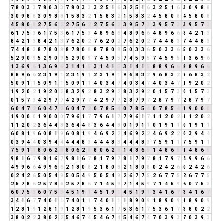
7
8
0
3
3
7
8
0
3
3
7
8
0
3
3
3
2
5
1
6
3
2
5
1
6
3
2
5
1
6
3
0
9
8
8
3
0
9
8
8
3
0
9
8
8
1
5
8
3
2
1
5
8
3
2
1
5
8
3
2
4
5
8
0
8
4
5
8
0
8
4
5
8
0
8
2
7
5
6
2
2
7
5
6
2
2
7
5
6
2
3
9
5
7
3
3
9
5
7
3
3
9
5
7
3
6
1
7
5
3
6
1
7
5
3
6
1
7
5
3
4
8
9
6
6
4
8
9
6
6
4
8
9
6
6
8
4
2
1
3
8
4
2
1
3
8
4
2
1
3
7
6
2
0
2
7
6
2
0
2
7
6
2
0
2
7
4
4
8
3
7
4
4
8
3
7
4
4
8
3
8
7
8
0
8
8
7
8
0
8
8
7
8
0
8
5
0
3
3
6
5
0
3
3
6
5
0
3
3
6
5
2
9
0
9
5
2
9
0
9
5
2
9
0
9
7
4
5
9
5
7
4
5
9
5
7
4
5
9
5
1
3
6
9
6
1
3
6
9
6
1
3
6
9
6
3
1
4
1
5
3
1
4
1
5
3
1
4
1
5
8
8
9
6
6
8
8
9
6
6
8
8
9
6
6
2
3
1
9
1
2
3
1
9
1
2
3
1
9
1
9
6
8
3
2
9
6
8
3
2
9
6
8
3
2
5
0
9
1
1
5
0
9
1
1
5
0
9
1
1
4
0
3
4
7
4
0
3
4
7
4
0
3
4
7
1
9
2
0
2
1
9
2
0
2
1
9
2
0
2
8
3
2
9
2
8
3
2
9
2
8
3
2
9
2
0
1
5
7
3
0
1
5
7
3
0
1
5
7
3
4
2
9
7
7
4
2
9
7
7
4
2
9
7
7
2
8
7
9
7
2
8
7
9
7
2
8
7
9
7
6
0
4
7
2
6
0
4
7
2
6
0
4
7
2
0
7
8
5
4
0
7
8
5
4
0
7
8
5
4
1
9
0
0
0
1
9
0
0
0
1
9
0
0
0
7
9
6
1
7
7
9
6
1
7
7
9
6
1
7
1
1
2
0
2
1
1
2
0
2
1
1
2
0
2
3
6
4
4
8
3
6
4
4
8
3
6
4
4
8
0
1
9
1
1
0
1
9
1
1
0
1
9
1
1
6
0
8
1
9
6
0
8
1
9
6
0
8
1
9
4
6
9
2
2
4
6
9
2
2
4
6
9
2
2
0
3
9
4
4
0
3
9
4
4
0
3
9
4
4
4
4
4
8
3
4
4
4
8
3
4
4
4
8
3
7
5
9
1
1
7
5
9
1
1
7
5
9
1
1
8
0
6
2
8
8
0
6
2
8
8
0
6
2
8
1
4
8
6
5
1
4
8
6
5
1
4
8
6
5
9
8
1
6
7
9
8
1
6
7
9
8
1
6
7
8
1
7
9
7
8
1
7
9
7
8
1
7
9
7
4
9
9
6
6
4
9
9
6
6
4
9
9
6
6
2
1
8
0
8
2
1
8
0
8
2
1
8
0
8
0
2
4
2
6
0
2
4
2
6
0
2
4
2
6
5
0
5
4
9
5
0
5
4
9
5
0
5
4
9
2
6
7
7
5
2
6
7
7
5
2
6
7
7
5
2
5
7
8
6
2
5
7
8
6
2
5
7
8
6
7
1
4
5
9
7
1
4
5
9
7
1
4
5
9
6
0
7
5
3
6
0
7
5
3
6
0
7
5
3
4
5
1
9
1
4
5
1
9
1
4
5
1
9
1
3
4
1
6
7
3
4
1
6
7
3
4
1
6
7
7
4
0
1
1
7
4
0
1
1
7
4
0
1
1
1
8
9
0
9
1
8
9
0
9
1
8
9
0
9
1
2
8
1
9
1
2
8
1
9
1
2
8
1
9
5
3
6
1
7
5
3
6
1
7
5
3
6
1
7
3
8
0
2
2
3
8
0
2
2
3
8
0
2
2
5
4
6
7
4
5
4
6
7
4
5
4
6
7
4
7
0
3
9
3
7
0
3
9
3