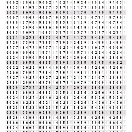
5
0
6
2
8
5
0
6
2
8
5
0
6
2
8
1
0
2
4
6
1
0
2
4
6
1
0
2
4
6
9
1
0
3
3
9
1
0
3
3
9
1
0
3
3
3
1
7
7
5
3
1
7
7
5
3
1
7
7
5
2
0
2
0
2
2
0
2
0
2
2
0
2
0
2
8
6
9
6
6
8
6
9
6
6
8
6
9
6
6
5
1
7
0
7
5
1
7
0
7
5
1
7
0
7
4
0
6
7
4
4
0
6
7
4
4
0
6
7
4
0
7
3
1
4
0
7
3
1
4
0
7
3
1
4
5
7
9
0
9
5
7
9
0
9
5
7
9
0
9
5
1
3
9
3
5
1
3
9
3
5
1
3
9
3
6
7
9
4
4
6
7
9
4
4
6
7
9
4
4
0
9
9
6
6
0
9
9
6
6
0
9
9
6
6
1
4
1
8
9
1
4
1
8
9
1
4
1
8
9
1
6
9
3
3
1
6
9
3
3
1
6
9
3
3
3
3
7
7
5
3
3
7
7
5
3
3
7
7
5
6
2
3
1
4
6
2
3
1
4
6
2
3
1
4
4
1
7
3
1
4
1
7
3
1
4
1
7
3
1
5
4
2
9
2
5
4
2
9
2
5
4
2
9
2
7
3
9
5
5
7
3
9
5
5
7
3
9
5
5
2
4
5
9
5
2
4
5
9
5
2
4
5
9
5
8
4
7
7
5
8
4
7
7
5
8
4
7
7
5
1
6
2
7
9
1
6
2
7
9
1
6
2
7
9
6
0
6
6
3
6
0
6
6
3
6
0
6
6
3
1
5
7
1
8
1
5
7
1
8
1
5
7
1
8
6
2
2
4
6
6
2
2
4
6
6
2
2
4
6
5
0
8
0
8
5
0
8
0
8
5
0
8
0
8
2
8
6
6
3
2
8
6
6
3
2
8
6
6
3
6
8
5
5
1
6
8
5
5
1
6
8
5
5
1
5
3
9
5
5
5
3
9
5
5
5
3
9
5
5
0
6
2
2
4
0
6
2
2
4
0
6
2
2
4
0
8
4
4
8
0
8
4
4
8
0
8
4
4
8
4
2
6
6
3
4
2
6
6
3
4
2
6
6
3
7
9
8
4
3
7
9
8
4
3
7
9
8
4
3
4
9
8
1
9
4
9
8
1
9
4
9
8
1
9
4
9
2
7
9
4
9
2
7
9
4
9
2
7
9
2
1
0
7
7
2
1
0
7
7
2
1
0
7
7
2
9
8
9
8
2
9
8
9
8
2
9
8
9
8
6
9
7
9
7
6
9
7
9
7
6
9
7
9
7
8
5
0
9
9
8
5
0
9
9
8
5
0
9
9
2
7
3
4
7
2
7
3
4
7
2
7
3
4
7
2
8
0
8
8
2
8
0
8
8
2
8
0
8
8
6
8
8
3
2
6
8
8
3
2
6
8
8
3
2
3
2
5
6
2
3
2
5
6
2
3
2
5
6
2
9
0
2
4
6
9
0
2
4
6
9
0
2
4
6
2
6
4
6
1
2
6
4
6
1
2
6
4
6
1
5
0
2
6
8
5
0
2
6
8
5
0
2
6
8
6
2
2
1
3
6
2
2
1
3
6
2
2
1
3
2
4
2
6
8
2
4
2
6
8
2
4
2
6
8
8
5
2
3
5
8
5
2
3
5
8
5
2
3
5
5
4
2
8
1
5
4
2
8
1
5
4
2
8
1
0
3
0
8
8
0
3
0
8
8
0
3
0
8
8
0
2
8
9
8
0
2
8
9
8
0
2
8
9
8
1
5
2
8
1
1
5
2
8
1
1
5
2
8
1
4
3
8
9
8
4
3
8
9
8
4
3
8
9
8
0
2
5
8
4
0
2
5
8
4
0
2
5
8
4
8
6
6
6
3
8
6
6
6
3
8
6
6
6
3
4
9
5
9
5
4
9
5
9
5
4
9
5
9
5
8
6
0
4
4
8
6
0
4
4
8
6
0
4
4
5
5
9
6
6
5
5
9
6
6
5
5
9
6
6
4
3
4
0
4
4
3
4
0
4