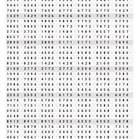
3
5
7
9
7
3
5
7
9
7
9
3
3
0
3
9
3
3
0
3
9
3
3
0
3
9
4
4
1
5
9
4
4
1
5
9
4
4
1
5
6
3
4
4
8
6
3
4
4
8
6
3
4
4
8
3
4
0
0
0
3
4
0
0
0
3
4
0
0
0
7
6
5
4
9
7
6
5
4
9
7
6
5
4
9
6
7
7
5
3
6
7
7
5
3
6
7
7
5
3
1
4
2
9
2
1
4
2
9
2
1
4
2
9
2
0
9
2
6
8
0
9
2
6
8
0
9
2
6
8
7
2
9
1
1
7
2
9
1
1
7
2
9
1
1
9
8
9
8
8
9
8
9
8
8
9
8
9
8
8
9
7
9
3
3
9
7
9
3
3
9
7
9
3
3
9
8
0
5
5
9
8
0
5
5
9
8
0
5
5
7
8
7
2
9
7
8
7
2
9
7
8
7
2
9
3
7
3
6
9
3
7
3
6
9
3
7
3
6
9
1
9
8
9
8
1
9
8
9
8
1
9
8
9
8
8
5
5
7
3
8
5
5
7
3
8
5
5
7
3
1
1
6
5
2
1
1
6
5
2
1
1
6
5
2
7
2
7
4
2
7
2
7
4
2
7
2
7
4
2
2
8
0
0
0
2
8
0
0
0
2
8
0
0
0
5
1
7
1
8
5
1
7
1
8
5
1
7
1
8
7
6
9
5
5
7
6
9
5
5
7
6
9
5
5
1
4
9
8
8
1
4
9
8
8
1
4
9
8
8
7
8
5
0
5
7
8
5
0
5
7
8
5
0
5
4
5
0
4
4
4
5
0
4
4
4
5
0
4
4
8
5
8
0
8
8
5
8
0
8
8
5
8
0
8
4
5
8
2
1
4
5
8
2
1
4
5
8
2
1
9
5
8
6
5
9
5
8
6
5
9
5
8
6
5
8
2
0
6
6
8
2
0
6
6
8
2
0
6
6
1
4
2
8
1
1
4
2
8
1
1
4
2
8
1
2
1
0
0
0
2
1
0
0
0
2
1
0
0
0
2
7
7
2
9
2
7
7
2
9
2
7
7
2
9
0
2
5
4
9
0
2
5
4
9
0
2
5
4
9
1
0
9
4
4
1
0
9
4
4
1
0
9
4
4
5
0
0
3
3
5
0
0
3
3
5
0
0
3
3
7
3
8
3
2
7
3
8
3
2
7
3
8
3
2
4
1
3
5
8
4
1
3
5
8
4
1
3
5
8
2
9
8
6
5
2
9
8
6
5
2
9
8
6
5
0
5
0
4
4
0
5
0
4
4
0
5
0
4
4
4
1
7
4
2
4
1
7
4
2
4
1
7
4
2
0
9
6
4
1
0
9
6
4
1
0
9
6
4
1
5
4
5
6
2
5
4
5
6
2
5
4
5
6
2
2
3
5
2
7
2
3
5
2
7
2
3
5
2
7
6
1
7
3
1
6
1
7
3
1
6
1
7
3
1
6
4
7
0
7
6
4
7
0
7
6
4
7
0
7
5
7
0
6
6
5
7
0
6
6
5
7
0
6
6
3
3
8
4
3
3
3
8
4
3
3
3
8
4
3
7
1
5
1
6
7
1
5
1
6
7
1
5
1
6
7
0
8
3
2
7
0
8
3
2
7
0
8
3
2
0
9
0
3
3
0
9
0
3
3
0
9
0
3
3
5
6
0
5
5
5
6
0
5
5
5
6
0
5
5
4
5
4
8
3
4
5
4
8
3
4
5
4
8
3
0
5
4
0
4
0
5
4
0
4
0
5
4
0
4
9
8
0
9
9
9
8
0
9
9
9
8
0
9
9
8
9
1
3
4
8
9
1
3
4
8
9
1
3
4
4
3
5
3
8
4
3
5
3
8
4
3
5
3
8
5
8
7
8
6
5
8
7
8
6
5
8
7
8
6
0
3
7
6
4
0
3
7
6
4
0
3
7
6
4
7
3
1
6
7
7
3
1
6
7
7
3
1
6
7
2
4
0
2
2
2
4
0
2
2
2
4
0
2
2
5
5
3
8
2
5
5
3
8
2
5
5
3
8
2
4
5
6
1
7
4
5
6
1
7
4
5
6
1
7
9
8
1
8
9
9
8
1
8
9
9
8
1
8
9
0
2
6
0
6