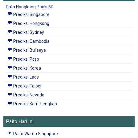
Data Hongkong Pools 6D
Prediksi Singapore
Prediksi Hongkong
Prediksi Sydney
Prediksi Cambodia
Prediksi Bullseye
Prediksi Pcso
Prediksi Korea
Prediksi Laos
Prediksi Taipei
Prediksi Nevada
Prediksi Kami Lengkap
Paito Hari Ini
Paito Warna Singapore