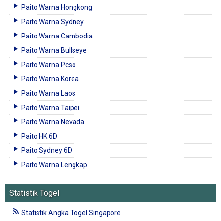
Paito Warna Hongkong
Paito Warna Sydney
Paito Warna Cambodia
Paito Warna Bullseye
Paito Warna Pcso
Paito Warna Korea
Paito Warna Laos
Paito Warna Taipei
Paito Warna Nevada
Paito HK 6D
Paito Sydney 6D
Paito Warna Lengkap
Statistik Togel
Statistik Angka Togel Singapore