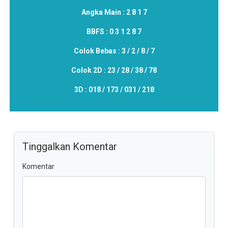
Angka Main :
2 8 1 7
BBFS :
0 3 1 2 8 7
Colok Bebas :
3 / 2 / 8 / 7
Colok 2D :
23 / 28 / 38 / 78
3D :
018 / 173 / 031 / 218
Tinggalkan Komentar
Komentar