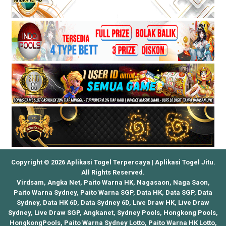
Copyright © 2026 Aplikasi Togel Terpercaya | Aplikasi Togel Jitu.
All Rights Reserved.
Virdsam
,
Angka Net
,
Paito Warna HK
,
Nagasaon
,
Naga Saon
,
Paito Warna Sydney
,
Paito Warna SGP
,
Data HK
,
Data SGP
,
Data
Sydney
,
Data HK 6D
,
Data Sydney 6D
,
Live Draw HK
,
Live Draw
Sydney
,
Live Draw SGP
,
Angkanet
,
Sydney Pools
,
Hongkong Pools
,
HongkongPools
,
Paito Warna Sydney Lotto
,
Paito Warna HK Lotto
,