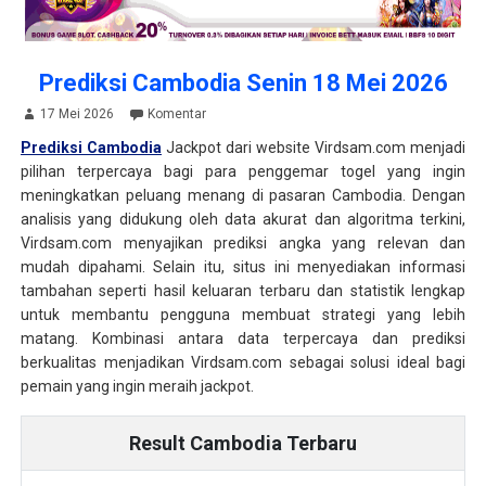
Prediksi Cambodia Senin 18 Mei 2026
17 Mei 2026
Komentar
Prediksi Cambodia
Jackpot dari website Virdsam.com menjadi
pilihan terpercaya bagi para penggemar togel yang ingin
meningkatkan peluang menang di pasaran Cambodia. Dengan
analisis yang didukung oleh data akurat dan algoritma terkini,
Virdsam.com menyajikan prediksi angka yang relevan dan
mudah dipahami. Selain itu, situs ini menyediakan informasi
tambahan seperti hasil keluaran terbaru dan statistik lengkap
untuk membantu pengguna membuat strategi yang lebih
matang. Kombinasi antara data terpercaya dan prediksi
berkualitas menjadikan Virdsam.com sebagai solusi ideal bagi
pemain yang ingin meraih jackpot.
Result Cambodia Terbaru