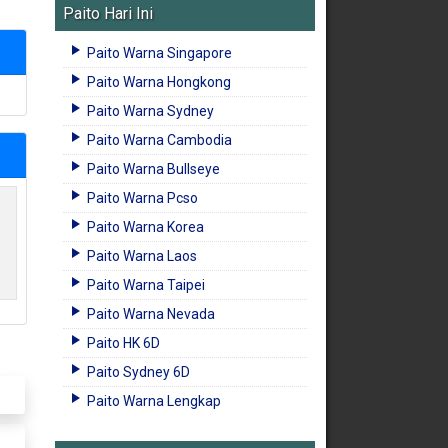
Paito Hari Ini
Paito Warna Singapore
Paito Warna Hongkong
Paito Warna Sydney
Paito Warna Cambodia
Paito Warna Bullseye
Paito Warna Pcso
Paito Warna Korea
Paito Warna Laos
Paito Warna Taipei
Paito Warna Nevada
Paito HK 6D
Paito Sydney 6D
Paito Warna Lengkap