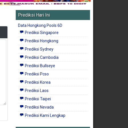
Prediksi Hari Ini
Data Hongkong Pools 6D
Prediksi Singapore
Prediksi Hongkong
Prediksi Sydney
Prediksi Cambodia
Prediksi Bullseye
Prediksi Pcso
Prediksi Korea
Prediksi Laos
Prediksi Taipei
Prediksi Nevada
Prediksi Kami Lengkap