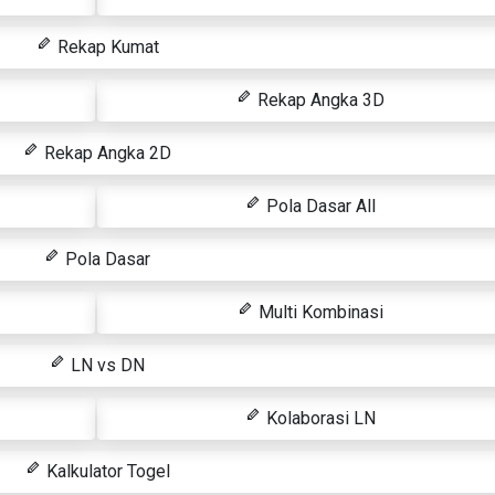
Rekap Kumat
Rekap Angka 3D
Rekap Angka 2D
Pola Dasar All
Pola Dasar
Multi Kombinasi
LN vs DN
Kolaborasi LN
Kalkulator Togel