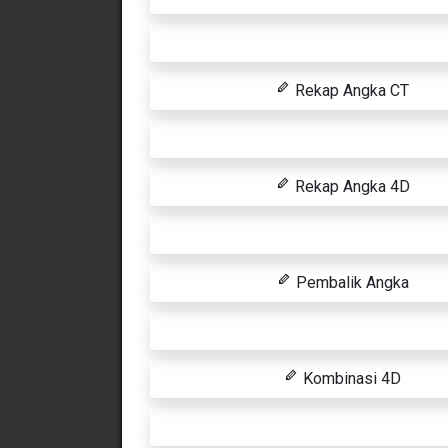
Rekap Angka CT
Rekap Angka 4D
Pembalik Angka
Kombinasi 4D