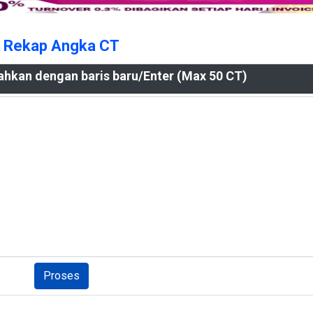
Rekap Angka CT
ahkan dengan baris baru/Enter (Max 50 CT)
Proses