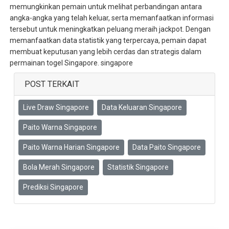
memungkinkan pemain untuk melihat perbandingan antara
angka-angka yang telah keluar, serta memanfaatkan informasi
tersebut untuk meningkatkan peluang meraih jackpot. Dengan
memanfaatkan data statistik yang terpercaya, pemain dapat
membuat keputusan yang lebih cerdas dan strategis dalam
permainan togel Singapore. singapore
POST TERKAIT
Live Draw Singapore
Data Keluaran Singapore
Paito Warna Singapore
Paito Warna Harian Singapore
Data Paito Singapore
Bola Merah Singapore
Statistik Singapore
Prediksi Singapore