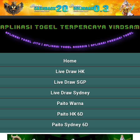
Home
Live Draw HK
Live Draw SGP
Live Draw Sydney
Paito Warna
Paito HK 6D
Paito Sydney 6D