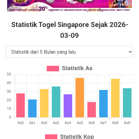
Statistik Togel Singapore Sejak 2026-
03-09