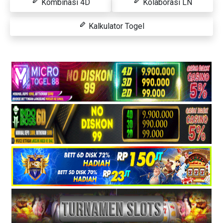
Kombinasi 4D
Kolaborasi LN
Kalkulator Togel