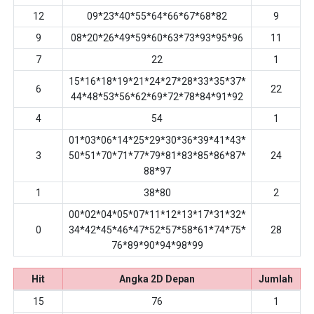
12
09*23*40*55*64*66*67*68*82
9
9
08*20*26*49*59*60*63*73*93*95*96
11
7
22
1
15*16*18*19*21*24*27*28*33*35*37*
6
22
44*48*53*56*62*69*72*78*84*91*92
4
54
1
01*03*06*14*25*29*30*36*39*41*43*
3
50*51*70*71*77*79*81*83*85*86*87*
24
88*97
1
38*80
2
00*02*04*05*07*11*12*13*17*31*32*
0
34*42*45*46*47*52*57*58*61*74*75*
28
76*89*90*94*98*99
Hit
Angka 2D Depan
Jumlah
15
76
1