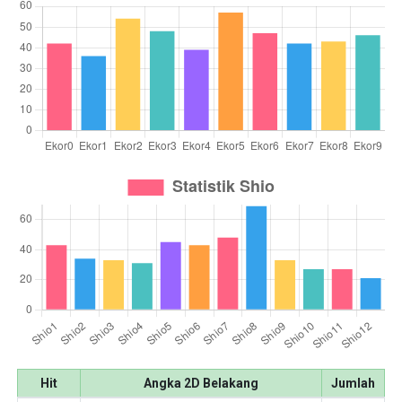
Hit
Angka 2D Belakang
Jumlah