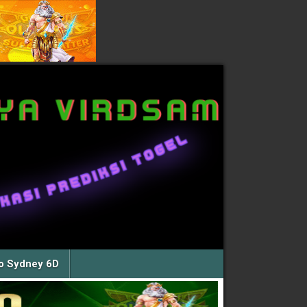
to Sydney 6D