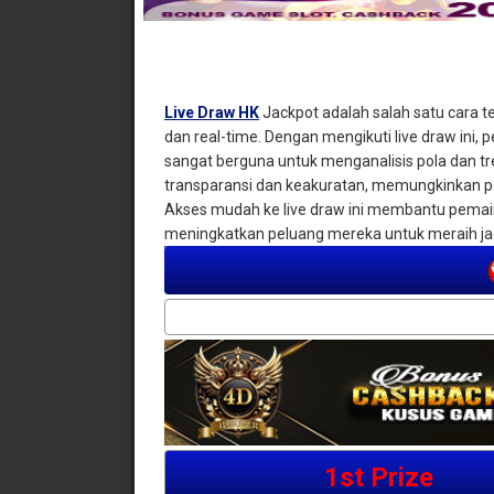
Live Draw HK
Jackpot adalah salah satu cara t
dan real-time. Dengan mengikuti live draw ini, 
sangat berguna untuk menganalisis pola dan 
transparansi dan keakuratan, memungkinkan p
Akses mudah ke live draw ini membantu pemain
meningkatkan peluang mereka untuk meraih jack