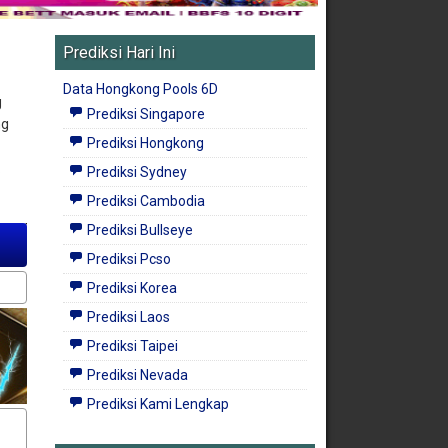
Prediksi Hari Ini
Data Hongkong Pools 6D
g
Prediksi Singapore
ng
Prediksi Hongkong
.
Prediksi Sydney
Prediksi Cambodia
Prediksi Bullseye
Prediksi Pcso
Prediksi Korea
Prediksi Laos
Prediksi Taipei
Prediksi Nevada
Prediksi Kami Lengkap