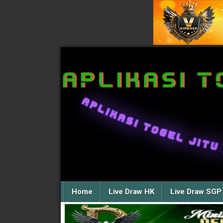
Home
Live Draw HK
Live Draw SGP