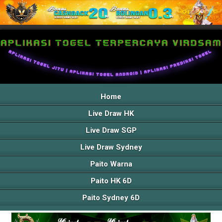
Home
Live Draw HK
Live Draw SGP
Live Draw Sydney
Paito Warna
Paito HK 6D
Paito Sydney 6D