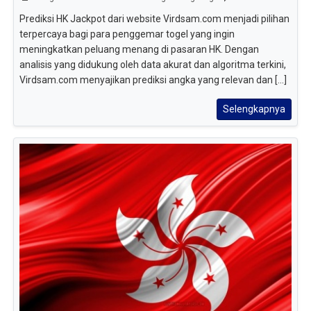
Prediksi HK Jackpot dari website Virdsam.com menjadi pilihan
terpercaya bagi para penggemar togel yang ingin
meningkatkan peluang menang di pasaran HK. Dengan
analisis yang didukung oleh data akurat dan algoritma terkini,
Virdsam.com menyajikan prediksi angka yang relevan dan [...]
Selengkapnya