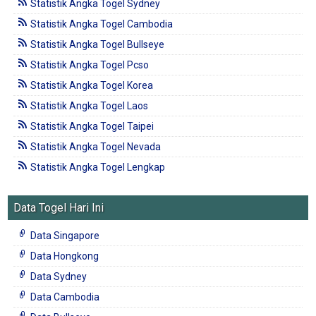
Statistik Angka Togel Sydney
Statistik Angka Togel Cambodia
Statistik Angka Togel Bullseye
Statistik Angka Togel Pcso
Statistik Angka Togel Korea
Statistik Angka Togel Laos
Statistik Angka Togel Taipei
Statistik Angka Togel Nevada
Statistik Angka Togel Lengkap
Data Togel Hari Ini
Data Singapore
Data Hongkong
Data Sydney
Data Cambodia