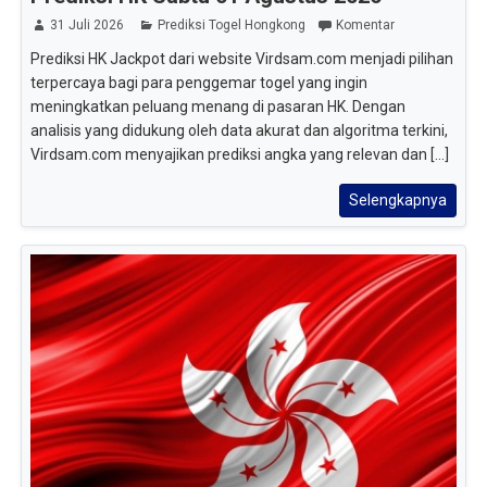
31 Juli 2026
Prediksi Togel Hongkong
Komentar
Prediksi HK Jackpot dari website Virdsam.com menjadi pilihan
terpercaya bagi para penggemar togel yang ingin
meningkatkan peluang menang di pasaran HK. Dengan
analisis yang didukung oleh data akurat dan algoritma terkini,
Virdsam.com menyajikan prediksi angka yang relevan dan [...]
Selengkapnya