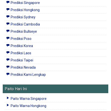
Prediksi Singapore
Prediksi Hongkong
Prediksi Sydney
Prediksi Cambodia
Prediksi Bullseye
Prediksi Pcso
Prediksi Korea
Prediksi Laos
Prediksi Taipei
Prediksi Nevada
Prediksi Kami Lengkap
Paito Hari Ini
Paito Warna Singapore
Paito Warna Hongkong