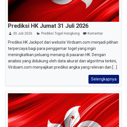
Prediksi HK Jumat 31 Juli 2026
30 Juli 2026
Prediksi Togel Hongkong
Komentar
Prediksi HK Jackpot dari website Virdsam.com menjadi pilihan
terpercaya bagi para penggemar togel yang ingin
meningkatkan peluang menang di pasaran HK. Dengan
analisis yang didukung oleh data akurat dan algoritma terkini,
Virdsam.com menyajikan prediksi angka yang relevan dan [...]
Selengkapnya