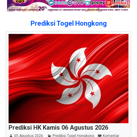
Prediksi Togel Hongkong
Prediksi HK Kamis 06 Agustus 2026
05 Agustus 2026
Prediksi Togel Hongkong
Komentar