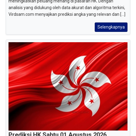
meningkatkan peluang menang di pasaran HK. Dengan
analisis yang didukung oleh data akurat dan algoritma terkini,
Virdsam.com menyajikan prediksi angka yang relevan dan [...]
Selengkapnya
Prediksi HK Sabtu 01 Agustus 2026