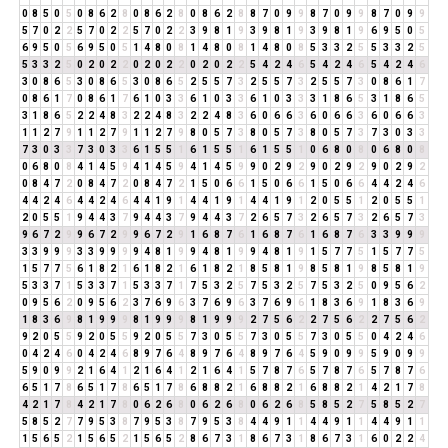
0
8
5
0
5
0
8
6
2
8
0
8
6
2
8
0
8
6
2
8
8
7
0
9
9
8
7
0
9
9
8
7
0
9
9
5
7
0
2
2
5
7
0
2
2
5
7
0
2
2
3
9
8
1
9
3
9
8
1
9
3
9
8
1
9
6
9
5
0
5
6
9
5
0
5
6
9
5
0
5
1
4
8
0
8
1
4
8
0
8
1
4
8
0
8
5
3
3
2
5
5
3
3
2
5
5
3
3
2
5
0
2
0
2
2
0
2
0
2
2
0
2
0
2
2
5
4
2
4
6
5
4
2
4
6
5
4
2
4
6
3
0
8
6
5
3
0
8
6
5
3
0
8
6
5
2
5
5
7
3
2
5
5
7
3
2
5
5
7
3
0
8
6
1
7
0
8
6
1
7
0
8
6
1
7
6
1
0
3
3
6
1
0
3
3
6
1
0
3
3
3
1
8
6
5
3
1
8
6
5
3
1
8
6
5
2
2
4
8
3
2
2
4
8
3
2
2
4
8
3
6
0
6
6
3
6
0
6
6
3
6
0
6
6
3
1
1
2
7
9
1
1
2
7
9
1
1
2
7
9
8
0
5
7
3
8
0
5
7
3
8
0
5
7
3
7
3
0
3
3
7
3
0
3
3
7
3
0
3
3
6
1
5
5
1
6
1
5
5
1
6
1
5
5
1
0
6
8
0
8
0
6
8
0
8
0
6
8
0
8
4
1
4
5
9
4
1
4
5
9
4
1
4
5
9
9
0
2
9
2
9
0
2
9
2
9
0
2
9
2
0
8
4
7
2
0
8
4
7
2
0
8
4
7
2
1
5
0
6
6
1
5
0
6
6
1
5
0
6
6
4
4
2
4
6
4
4
2
4
6
4
4
2
4
6
4
4
1
9
1
4
4
1
9
1
4
4
1
9
1
2
0
5
5
1
2
0
5
5
1
2
0
5
5
1
9
4
4
3
7
9
4
4
3
7
9
4
4
3
7
2
6
5
7
3
2
6
5
7
3
2
6
5
7
3
9
6
7
2
9
9
6
7
2
9
9
6
7
2
9
1
6
8
7
6
1
6
8
7
6
1
6
8
7
6
3
3
9
9
9
3
3
9
9
9
3
3
9
9
9
9
4
8
1
9
9
4
8
1
9
9
4
8
1
9
1
5
7
7
5
1
5
7
7
5
1
5
7
7
5
6
1
8
2
1
6
1
8
2
1
6
1
8
2
1
8
5
8
1
9
8
5
8
1
9
8
5
8
1
9
5
3
3
7
1
5
3
3
7
1
5
3
3
7
1
7
5
3
2
5
7
5
3
2
5
7
5
3
2
5
0
9
5
6
2
0
9
5
6
2
0
9
5
6
2
3
7
6
9
6
3
7
6
9
6
3
7
6
9
6
1
8
3
6
9
1
8
3
6
9
1
8
3
6
9
8
1
9
9
9
8
1
9
9
9
8
1
9
9
9
2
7
5
6
2
2
7
5
6
2
2
7
5
6
2
9
2
0
5
5
9
2
0
5
5
9
2
0
5
5
7
3
0
5
5
7
3
0
5
5
7
3
0
5
5
0
4
2
4
6
0
4
2
4
6
0
4
2
4
6
8
9
7
6
4
8
9
7
6
4
8
9
7
6
4
5
9
0
9
9
5
9
0
9
9
5
9
0
9
9
2
1
6
4
1
2
1
6
4
1
2
1
6
4
1
5
7
8
7
6
5
7
8
7
6
5
7
8
7
6
6
5
1
7
8
6
5
1
7
8
6
5
1
7
8
6
8
8
2
1
6
8
8
2
1
6
8
8
2
1
4
2
1
7
8
4
2
1
7
8
4
2
1
7
8
0
6
2
6
8
0
6
2
6
8
0
6
2
6
8
5
8
5
2
7
5
8
5
2
7
5
8
5
2
7
7
9
5
3
8
7
9
5
3
8
7
9
5
3
8
4
4
9
1
1
4
4
9
1
1
4
4
9
1
1
1
5
6
5
2
1
5
6
5
2
1
5
6
5
2
8
6
7
3
1
8
6
7
3
1
8
6
7
3
1
6
0
2
2
4