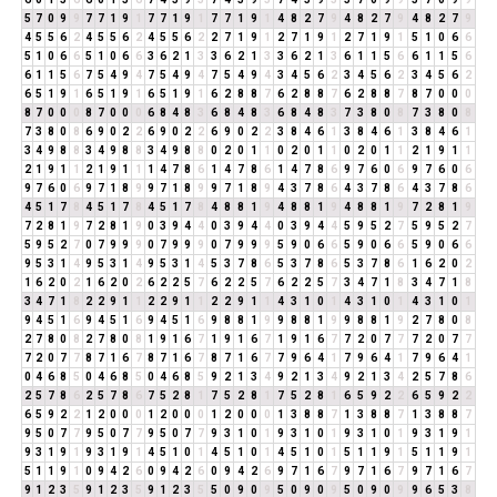
5
7
0
9
9
7
7
1
9
1
7
7
1
9
1
7
7
1
9
1
4
8
2
7
9
4
8
2
7
9
4
8
2
7
9
4
5
5
6
2
4
5
5
6
2
4
5
5
6
2
2
7
1
9
1
2
7
1
9
1
2
7
1
9
1
5
1
0
6
6
5
1
0
6
6
5
1
0
6
6
3
6
2
1
3
3
6
2
1
3
3
6
2
1
3
6
1
1
5
6
6
1
1
5
6
6
1
1
5
6
7
5
4
9
4
7
5
4
9
4
7
5
4
9
4
3
4
5
6
2
3
4
5
6
2
3
4
5
6
2
6
5
1
9
1
6
5
1
9
1
6
5
1
9
1
6
2
8
8
7
6
2
8
8
7
6
2
8
8
7
8
7
0
0
0
8
7
0
0
0
8
7
0
0
0
6
8
4
8
3
6
8
4
8
3
6
8
4
8
3
7
3
8
0
8
7
3
8
0
8
7
3
8
0
8
6
9
0
2
2
6
9
0
2
2
6
9
0
2
2
3
8
4
6
1
3
8
4
6
1
3
8
4
6
1
3
4
9
8
8
3
4
9
8
8
3
4
9
8
8
0
2
0
1
1
0
2
0
1
1
0
2
0
1
1
2
1
9
1
1
2
1
9
1
1
2
1
9
1
1
1
4
7
8
6
1
4
7
8
6
1
4
7
8
6
9
7
6
0
6
9
7
6
0
6
9
7
6
0
6
9
7
1
8
9
9
7
1
8
9
9
7
1
8
9
4
3
7
8
6
4
3
7
8
6
4
3
7
8
6
4
5
1
7
8
4
5
1
7
8
4
5
1
7
8
4
8
8
1
9
4
8
8
1
9
4
8
8
1
9
7
2
8
1
9
7
2
8
1
9
7
2
8
1
9
0
3
9
4
4
0
3
9
4
4
0
3
9
4
4
5
9
5
2
7
5
9
5
2
7
5
9
5
2
7
0
7
9
9
9
0
7
9
9
9
0
7
9
9
9
5
9
0
6
6
5
9
0
6
6
5
9
0
6
6
9
5
3
1
4
9
5
3
1
4
9
5
3
1
4
5
3
7
8
6
5
3
7
8
6
5
3
7
8
6
1
6
2
0
2
1
6
2
0
2
1
6
2
0
2
6
2
2
5
7
6
2
2
5
7
6
2
2
5
7
3
4
7
1
8
3
4
7
1
8
3
4
7
1
8
2
2
9
1
1
2
2
9
1
1
2
2
9
1
1
4
3
1
0
1
4
3
1
0
1
4
3
1
0
1
9
4
5
1
6
9
4
5
1
6
9
4
5
1
6
9
8
8
1
9
9
8
8
1
9
9
8
8
1
9
2
7
8
0
8
2
7
8
0
8
2
7
8
0
8
1
9
1
6
7
1
9
1
6
7
1
9
1
6
7
7
2
0
7
7
7
2
0
7
7
7
2
0
7
7
8
7
1
6
7
8
7
1
6
7
8
7
1
6
7
7
9
6
4
1
7
9
6
4
1
7
9
6
4
1
0
4
6
8
5
0
4
6
8
5
0
4
6
8
5
9
2
1
3
4
9
2
1
3
4
9
2
1
3
4
2
5
7
8
6
2
5
7
8
6
2
5
7
8
6
7
5
2
8
1
7
5
2
8
1
7
5
2
8
1
6
5
9
2
2
6
5
9
2
2
6
5
9
2
2
1
2
0
0
0
1
2
0
0
0
1
2
0
0
0
1
3
8
8
7
1
3
8
8
7
1
3
8
8
7
9
5
0
7
7
9
5
0
7
7
9
5
0
7
7
9
3
1
0
1
9
3
1
0
1
9
3
1
0
1
9
3
1
9
1
9
3
1
9
1
9
3
1
9
1
4
5
1
0
1
4
5
1
0
1
4
5
1
0
1
5
1
1
9
1
5
1
1
9
1
5
1
1
9
1
0
9
4
2
6
0
9
4
2
6
0
9
4
2
6
9
7
1
6
7
9
7
1
6
7
9
7
1
6
7
9
1
2
3
5
9
1
2
3
5
9
1
2
3
5
5
0
9
0
9
5
0
9
0
9
5
0
9
0
9
9
6
5
3
8