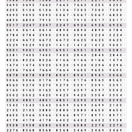
7
3
8
8
7
7
3
8
8
7
7
3
8
8
7
2
2
7
1
8
2
2
7
1
8
2
2
7
1
8
3
6
9
3
3
3
6
9
3
3
3
6
9
3
3
7
6
6
3
9
7
6
6
3
9
7
6
6
3
9
0
2
5
5
1
0
2
5
5
1
0
2
5
5
1
5
1
3
6
9
5
1
3
6
9
5
1
3
6
9
7
3
0
3
3
7
3
0
3
3
7
3
0
3
3
9
0
9
3
3
9
0
9
3
3
9
0
9
3
3
5
0
6
7
4
5
0
6
7
4
5
0
6
7
4
6
8
3
0
3
6
8
3
0
3
6
8
3
0
3
7
9
1
5
6
7
9
1
5
6
7
9
1
5
6
3
5
1
7
8
3
5
1
7
8
3
5
1
7
8
2
2
4
7
2
2
2
4
7
2
2
2
4
7
2
6
9
2
6
8
6
9
2
6
8
6
9
2
6
8
0
6
1
4
5
0
6
1
4
5
0
6
1
4
5
4
8
9
0
9
4
8
9
0
9
4
8
9
0
9
0
7
8
4
3
0
7
8
4
3
0
7
8
4
3
2
9
0
0
0
2
9
0
0
0
2
9
0
0
0
3
2
2
4
6
3
2
2
4
6
3
2
2
4
6
6
6
7
2
9
6
6
7
2
9
6
6
7
2
9
0
6
2
5
7
0
6
2
5
7
0
6
2
5
7
9
5
2
9
2
9
5
2
9
2
9
5
2
9
2
1
4
1
2
3
1
4
1
2
3
1
4
1
2
3
9
0
0
1
1
9
0
0
1
1
9
0
0
1
1
6
9
5
1
6
6
9
5
1
6
6
9
5
1
6
5
3
8
1
9
5
3
8
1
9
5
3
8
1
9
7
4
0
5
5
7
4
0
5
5
7
4
0
5
5
2
8
4
0
4
2
8
4
0
4
2
8
4
0
4
8
3
2
6
8
8
3
2
6
8
8
3
2
6
8
0
1
6
6
3
0
1
6
6
3
0
1
6
6
3
1
4
7
4
2
1
4
7
4
2
1
4
7
4
2
5
9
2
0
2
5
9
2
0
2
5
9
2
0
2
0
2
9
6
6
0
2
9
6
6
0
2
9
6
6
7
6
6
4
1
7
6
6
4
1
7
6
6
4
1
9
6
0
5
5
9
6
0
5
5
9
6
0
5
5
9
8
7
8
6
9
8
7
8
6
9
8
7
8
6
8
9
4
1
5
8
9
4
1
5
8
9
4
1
5
5
0
6
6
3
5
0
6
6
3
5
0
6
6
3
0
1
7
6
4
0
1
7
6
4
0
1
7
6
4
8
5
6
3
9
8
5
6
3
9
8
5
6
3
9
9
2
7
0
7
9
2
7
0
7
9
2
7
0
7
3
3
9
1
1
3
3
9
1
1
3
3
9
1
1
0
1
6
3
9
0
1
6
3
9
0
1
6
3
9
6
3
9
7
7
6
3
9
7
7
6
3
9
7
7
5
5
0
2
2
5
5
0
2
2
5
5
0
2
2
9
4
2
5
7
9
4
2
5
7
9
4
2
5
7
3
3
5
4
9
3
3
5
4
9
3
3
5
4
9
4
8
5
1
6
4
8
5
1
6
4
8
5
1
6
0
3
9
5
5
0
3
9
5
5
0
3
9
5
5
1
5
4
3
7
1
5
4
3
7
1
5
4
3
7
3
6
9
9
9
3
6
9
9
9
3
6
9
9
9
2
1
0
5
5
2
1
0
5
5
2
1
0
5
5
3
8
8
0
8
3
8
8
0
8
3
8
8
0
8
8
6
5
0
5
8
6
5
0
5
8
6
5
0
5
5
9
6
6
3
5
9
6
6
3
5
9
6
6
3
8
9
7
1
8
8
9
7
1
8
8
9
7
1
8
4
1
7
8
6
4
1
7
8
6
4
1
7
8
6
6
4
0
2
2
6
4
0
2
2
6
4
0
2
2
3
9
3
8
2
3
9
3
8
2
3
9
3
8
2
6
5
8
0
8
6
5
8
0
8
6
5
8
0
8
2
2
7
6
4
2
2
7
6
4
2
2
7
6
4
8
3
6
8
5
8
3
6
8
5
8
3
6
8
5
3
4
6
9
6
3
4
6
9
6
3
4
6
9
6