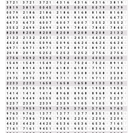
3
7
2
1
3
3
7
2
1
3
3
7
2
1
3
4
3
1
6
7
4
3
1
6
7
4
3
1
6
7
3
8
1
9
1
3
8
1
9
1
3
8
1
9
1
0
0
4
5
9
0
0
4
5
9
0
0
4
5
9
0
0
7
9
7
0
0
7
9
7
0
0
7
9
7
2
1
8
6
5
2
1
8
6
5
2
1
8
6
5
8
1
6
8
5
8
1
6
8
5
8
1
6
8
5
4
5
9
9
9
4
5
9
9
9
4
5
9
9
9
9
4
9
9
9
9
4
9
9
9
9
4
9
9
9
6
4
7
3
1
6
4
7
3
1
6
4
7
3
1
6
0
0
7
7
6
0
0
7
7
6
0
0
7
7
3
5
5
2
7
3
5
5
2
7
3
5
5
2
7
2
6
9
9
9
2
6
9
9
9
2
6
9
9
9
7
8
4
0
4
7
8
4
0
4
7
8
4
0
4
8
2
0
8
8
8
2
0
8
8
8
2
0
8
8
8
2
0
8
8
8
2
0
8
8
8
2
0
8
8
2
1
3
2
5
2
1
3
2
5
2
1
3
2
5
2
4
3
1
4
2
4
3
1
4
2
4
3
1
4
4
4
2
4
6
4
4
2
4
6
4
4
2
4
6
5
0
9
6
6
5
0
9
6
6
5
0
9
6
6
6
6
2
4
6
6
6
2
4
6
6
6
2
4
6
6
9
7
1
8
6
9
7
1
8
6
9
7
1
8
8
9
7
4
2
8
9
7
4
2
8
9
7
4
2
2
0
1
8
9
2
0
1
8
9
2
0
1
8
9
5
2
5
2
7
5
2
5
2
7
5
2
5
2
7
2
7
5
6
2
2
7
5
6
2
2
7
5
6
2
9
5
9
2
2
9
5
9
2
2
9
5
9
2
2
4
0
0
3
3
4
0
0
3
3
4
0
0
3
3
1
5
4
9
4
1
5
4
9
4
1
5
4
9
4
7
5
2
4
6
7
5
2
4
6
7
5
2
4
6
8
9
1
4
5
8
9
1
4
5
8
9
1
4
5
6
1
8
0
8
6
1
8
0
8
6
1
8
0
8
7
1
9
1
1
7
1
9
1
1
7
1
9
1
1
9
3
5
7
3
9
3
5
7
3
9
3
5
7
3
3
5
0
8
8
3
5
0
8
8
3
5
0
8
8
2
9
7
5
3
2
9
7
5
3
2
9
7
5
3
9
7
1
1
2
9
7
1
1
2
9
7
1
1
2
2
2
3
3
6
2
2
3
3
6
2
2
3
3
6
1
6
5
8
4
1
6
5
8
4
1
6
5
8
4
8
1
3
3
6
8
1
3
3
6
8
1
3
3
6
0
5
1
6
7
0
5
1
6
7
0
5
1
6
7
1
9
5
8
4
1
9
5
8
4
1
9
5
8
4
1
4
1
4
5
1
4
1
4
5
1
4
1
4
5
8
9
6
8
5
8
9
6
8
5
8
9
6
8
5
9
4
4
9
4
9
4
4
9
4
9
4
4
9
4
6
5
5
5
1
6
5
5
5
1
6
5
5
5
1
5
2
3
7
1
5
2
3
7
1
5
2
3
7
1
2
3
3
9
3
2
3
3
9
3
2
3
3
9
3
9
1
0
5
5
9
1
0
5
5
9
1
0
5
5
7
9
5
9
5
7
9
5
9
5
7
9
5
9
5
3
7
6
9
6
3
7
6
9
6
3
7
6
9
6
9
7
6
3
9
9
7
6
3
9
9
7
6
3
9
1
3
7
7
5
1
3
7
7
5
1
3
7
7
5
8
3
5
1
6
8
3
5
1
6
8
3
5
1
6
7
3
8
6
5
7
3
8
6
5
7
3
8
6
5
2
2
0
6
6
2
2
0
6
6
2
2
0
6
6
4
4
2
0
2
4
4
2
0
2
4
4
2
0
2
6
5
3
6
9
6
5
3
6
9
6
5
3
6
9
7
1
6
1
7
7
1
6
1
7
7
1
6
1
7
9
4
5
1
6
9
4
5
1
6
9
4
5
1
6
8
3
6
6
3
8
3
6
6
3