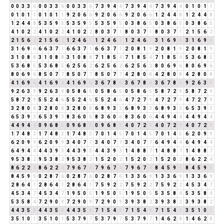
0
0
3
3
6
0
0
3
3
6
0
0
3
3
6
7
3
9
4
4
7
3
9
4
4
7
3
9
4
4
0
1
0
1
1
0
1
0
1
1
0
1
0
1
1
9
2
0
6
6
9
2
0
6
6
9
2
0
6
6
1
2
4
4
8
1
2
4
4
8
1
2
4
4
8
5
3
5
9
5
5
3
5
9
5
5
3
5
9
5
0
3
8
6
5
0
3
8
6
5
0
3
8
6
5
4
1
0
2
2
4
1
0
2
2
4
1
0
2
2
8
0
3
7
1
8
0
3
7
1
8
0
3
7
1
2
1
5
6
2
2
1
5
6
2
2
1
5
6
2
1
2
4
6
1
1
2
4
6
1
1
2
4
6
1
3
1
6
9
6
3
1
6
9
6
3
1
6
9
6
6
6
3
7
1
6
6
3
7
1
6
6
3
7
1
2
0
8
1
9
2
0
8
1
9
2
0
8
1
9
3
1
0
8
8
3
1
0
8
8
3
1
0
8
8
7
1
8
5
4
7
1
8
5
4
7
1
8
5
4
5
3
6
8
5
5
3
6
8
5
5
3
6
8
5
6
2
5
6
2
6
2
5
6
2
6
2
5
6
2
8
0
6
9
6
8
0
6
9
6
8
0
6
9
6
8
5
0
7
7
8
5
0
7
7
8
5
0
7
7
4
2
8
0
8
4
2
8
0
8
4
2
8
0
8
4
1
6
9
6
4
1
6
9
6
4
1
6
9
6
3
6
7
8
6
3
6
7
8
6
3
6
7
8
6
9
2
6
3
9
9
2
6
3
9
9
2
6
3
9
0
5
8
6
5
0
5
8
6
5
0
5
8
6
5
5
8
7
2
9
5
8
7
2
9
5
8
7
2
9
5
5
2
4
6
5
5
2
4
6
5
5
2
4
6
4
7
2
7
9
4
7
2
7
9
4
7
2
7
9
3
2
8
0
8
3
2
8
0
8
3
2
8
0
8
6
8
9
3
3
6
8
9
3
3
6
8
9
3
3
6
5
3
9
3
6
5
3
9
3
6
5
3
9
3
8
3
6
0
6
8
3
6
0
6
8
3
6
0
6
4
4
9
4
4
4
4
9
4
4
4
4
9
4
4
0
9
6
8
5
0
9
6
8
5
0
9
6
8
5
4
0
7
2
9
4
0
7
2
9
4
0
7
2
9
1
7
4
8
3
1
7
4
8
3
1
7
4
8
3
7
0
1
4
5
7
0
1
4
5
7
0
1
4
5
6
2
0
9
9
6
2
0
9
9
6
2
0
9
9
3
4
0
7
7
3
4
0
7
7
3
4
0
7
7
6
4
9
4
4
6
4
9
4
4
6
4
9
4
4
4
4
3
9
3
4
4
3
9
3
4
4
3
9
3
1
4
8
8
7
1
4
8
8
7
1
4
8
8
7
9
5
3
8
2
9
5
3
8
2
9
5
3
8
2
1
5
2
0
2
1
5
2
0
2
1
5
2
0
2
8
6
2
2
4
8
6
2
2
4
8
6
2
2
4
7
9
6
7
4
7
9
6
7
4
7
9
6
7
4
8
4
5
9
5
8
4
5
9
5
8
4
5
9
5
0
2
8
7
6
0
2
8
7
6
0
2
8
7
6
1
3
3
6
9
1
3
3
6
9
1
3
3
6
9
2
8
6
4
1
2
8
6
4
1
2
8
6
4
1
7
5
9
2
2
7
5
9
2
2
7
5
9
2
2
4
5
3
4
7
4
5
3
4
7
4
5
3
4
7
1
9
5
0
5
1
9
5
0
5
1
9
5
0
5
5
3
5
8
4
5
3
5
8
4
5
3
5
8
4
7
2
9
0
9
7
2
9
0
9
7
2
9
0
9
3
9
3
8
2
3
9
3
8
2
3
9
3
8
2
4
4
3
5
8
4
4
3
5
8
4
4
3
5
8
7
1
5
4
9
7
1
5
4
9
7
1
5
4
9
3
5
1
0
1
3
5
1
0
1
3
5
1
0
1
5
3
7
9
7
5
3
7
9
7
5
3
7
9
7
1
4
6
2
8
1
4
6
2
8