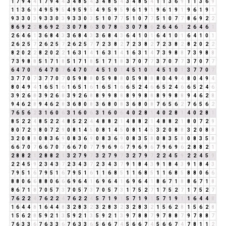
1
7
9
4
4
1
7
9
4
4
3
4
8
5
4
3
4
8
5
4
3
4
8
5
4
1
1
3
6
9
1
1
3
6
9
1
1
3
6
9
4
9
5
9
5
4
9
5
9
5
4
9
5
9
5
9
6
1
9
1
9
6
1
9
1
9
6
1
9
1
9
3
3
0
3
9
3
3
0
3
9
3
3
0
3
5
1
0
7
7
5
1
0
7
7
5
1
0
7
7
8
6
9
2
2
8
6
9
2
2
8
6
9
2
2
3
0
7
8
6
3
0
7
8
6
3
0
7
8
6
2
6
4
6
1
2
6
4
6
1
2
6
4
6
1
3
6
8
4
3
3
6
8
4
3
3
6
8
4
3
6
4
1
0
1
6
4
1
0
1
6
4
1
0
1
2
6
2
5
7
2
6
2
5
7
2
6
2
5
7
7
2
3
8
2
7
2
3
8
2
7
2
3
8
2
8
2
0
2
2
8
2
0
2
2
8
2
0
2
2
1
6
3
1
4
1
6
3
1
4
1
6
3
1
4
7
3
9
8
8
7
3
9
8
8
7
3
9
8
8
5
1
7
1
8
5
1
7
1
8
5
1
7
1
8
3
7
0
7
7
3
7
0
7
7
3
7
0
7
7
6
4
7
0
7
6
4
7
0
7
6
4
7
0
7
4
5
1
0
1
4
5
1
0
1
4
5
1
0
1
3
7
7
0
7
3
7
7
0
7
3
7
7
0
7
0
5
9
8
8
0
5
9
8
8
0
5
9
8
8
8
0
4
9
4
8
0
4
9
4
8
0
4
9
4
1
6
5
1
6
1
6
5
1
6
1
6
5
1
6
6
5
2
4
6
6
5
2
4
6
6
5
2
4
6
3
9
2
6
8
3
9
2
6
8
3
9
2
6
8
8
9
9
8
8
8
9
9
8
8
8
9
9
8
8
9
4
6
2
8
9
4
6
2
8
9
4
6
2
8
3
6
8
0
8
3
6
8
0
8
3
6
8
0
8
7
6
5
6
2
7
6
5
6
2
7
6
5
6
2
3
1
6
0
6
3
1
6
0
6
3
1
6
0
6
4
0
2
8
1
4
0
2
8
1
4
0
2
8
1
8
5
2
2
4
8
5
2
2
4
8
5
2
2
4
4
8
8
2
1
4
8
8
2
1
4
8
8
2
1
8
0
7
2
9
8
0
7
2
9
8
0
7
2
9
0
8
1
4
5
0
8
1
4
5
0
8
1
4
5
3
2
0
8
8
3
2
0
8
8
3
2
0
8
8
0
8
3
6
9
0
8
3
6
9
0
8
3
6
9
0
8
3
5
8
0
8
3
5
8
0
8
3
5
8
6
6
7
0
7
6
6
7
0
7
6
6
7
0
7
7
9
6
9
6
7
9
6
9
6
7
9
6
9
6
2
8
8
2
1
2
8
8
2
1
2
8
8
2
1
3
2
7
9
7
3
2
7
9
7
3
2
7
9
7
2
2
4
5
9
2
2
4
5
9
2
2
4
5
9
2
3
4
3
7
2
3
4
3
7
2
3
4
3
7
9
1
8
4
3
9
1
8
4
3
9
1
8
4
3
7
9
5
1
6
7
9
5
1
6
7
9
5
1
6
1
1
6
8
5
1
1
6
8
5
1
1
6
8
5
8
8
0
6
6
8
8
0
6
6
8
8
0
6
6
6
9
6
4
1
6
9
6
4
1
6
9
6
4
1
8
6
7
1
8
8
6
7
1
8
8
6
7
1
8
7
0
5
7
3
7
0
5
7
3
7
0
5
7
3
1
7
5
2
7
1
7
5
2
7
1
7
5
2
7
7
6
2
2
4
7
6
2
2
4
7
6
2
2
4
5
7
1
9
1
5
7
1
9
1
5
7
1
9
1
1
6
4
4
8
1
6
4
4
8
1
6
4
4
8
3
2
8
3
2
3
2
8
3
2
3
2
8
3
2
1
5
6
2
8
1
5
6
2
8
1
5
6
2
8
5
9
2
1
3
5
9
2
1
3
5
9
2
1
3
9
7
8
8
7
9
7
8
8
7
9
7
8
8
7
7
6
3
3
6
7
6
3
3
6
7
6
3
3
6
5
6
6
7
4
5
6
6
7
4
5
6
6
7
4
7
8
1
1
2