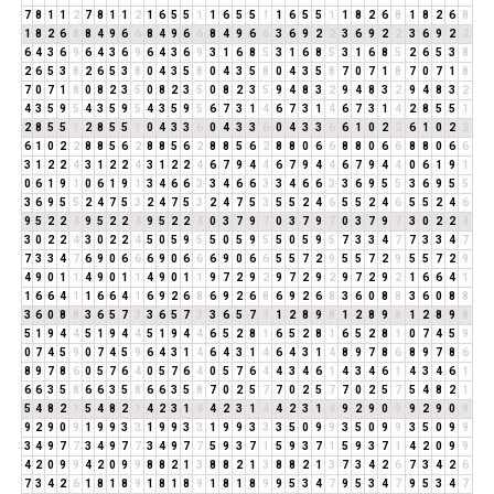
7
8
1
1
2
7
8
1
1
2
1
6
5
5
1
1
6
5
5
1
1
6
5
5
1
1
8
2
6
8
1
8
2
6
8
1
8
2
6
8
8
4
9
6
6
8
4
9
6
6
8
4
9
6
6
3
6
9
2
2
3
6
9
2
2
3
6
9
2
2
6
4
3
6
9
6
4
3
6
9
6
4
3
6
9
3
1
6
8
5
3
1
6
8
5
3
1
6
8
5
2
6
5
3
8
2
6
5
3
8
2
6
5
3
8
0
4
3
5
8
0
4
3
5
8
0
4
3
5
8
7
0
7
1
8
7
0
7
1
8
7
0
7
1
8
0
8
2
3
5
0
8
2
3
5
0
8
2
3
5
9
4
8
3
2
9
4
8
3
2
9
4
8
3
2
4
3
5
9
5
4
3
5
9
5
4
3
5
9
5
6
7
3
1
4
6
7
3
1
4
6
7
3
1
4
2
8
5
5
1
2
8
5
5
1
2
8
5
5
1
0
4
3
3
6
0
4
3
3
6
0
4
3
3
6
6
1
0
2
2
6
1
0
2
2
6
1
0
2
2
8
8
5
6
2
8
8
5
6
2
8
8
5
6
2
8
8
0
6
6
8
8
0
6
6
8
8
0
6
6
3
1
2
2
4
3
1
2
2
4
3
1
2
2
4
6
7
9
4
4
6
7
9
4
4
6
7
9
4
4
0
6
1
9
1
0
6
1
9
1
0
6
1
9
1
3
4
6
6
3
3
4
6
6
3
3
4
6
6
3
3
6
9
5
5
3
6
9
5
5
3
6
9
5
5
2
4
7
5
3
2
4
7
5
3
2
4
7
5
3
5
5
2
4
6
5
5
2
4
6
5
5
2
4
6
9
5
2
2
4
9
5
2
2
4
9
5
2
2
4
0
3
7
9
7
0
3
7
9
7
0
3
7
9
7
3
0
2
2
4
3
0
2
2
4
3
0
2
2
4
5
0
5
9
5
5
0
5
9
5
5
0
5
9
5
7
3
3
4
7
7
3
3
4
7
7
3
3
4
7
6
9
0
6
6
6
9
0
6
6
6
9
0
6
6
5
5
7
2
9
5
5
7
2
9
5
5
7
2
9
4
9
0
1
1
4
9
0
1
1
4
9
0
1
1
9
7
2
9
2
9
7
2
9
2
9
7
2
9
2
1
6
6
4
1
1
6
6
4
1
1
6
6
4
1
6
9
2
6
8
6
9
2
6
8
6
9
2
6
8
3
6
0
8
8
3
6
0
8
8
3
6
0
8
8
3
6
5
7
3
3
6
5
7
3
3
6
5
7
3
1
2
8
9
8
1
2
8
9
8
1
2
8
9
8
5
1
9
4
4
5
1
9
4
4
5
1
9
4
4
6
5
2
8
1
6
5
2
8
1
6
5
2
8
1
0
7
4
5
9
0
7
4
5
9
0
7
4
5
9
6
4
3
1
4
6
4
3
1
4
6
4
3
1
4
8
9
7
8
6
8
9
7
8
6
8
9
7
8
6
0
5
7
6
4
0
5
7
6
4
0
5
7
6
4
4
3
4
6
1
4
3
4
6
1
4
3
4
6
1
6
6
3
5
8
6
6
3
5
8
6
6
3
5
8
7
0
2
5
7
7
0
2
5
7
7
0
2
5
7
5
4
8
2
1
5
4
8
2
1
5
4
8
2
1
4
2
3
1
4
4
2
3
1
4
4
2
3
1
4
9
2
9
0
9
9
2
9
0
9
9
2
9
0
9
1
9
9
3
3
1
9
9
3
3
1
9
9
3
3
3
5
0
9
9
3
5
0
9
9
3
5
0
9
9
3
4
9
7
7
3
4
9
7
7
3
4
9
7
7
5
9
3
7
1
5
9
3
7
1
5
9
3
7
1
4
2
0
9
9
4
2
0
9
9
4
2
0
9
9
8
8
2
1
3
8
8
2
1
3
8
8
2
1
3
7
3
4
2
6
7
3
4
2
6
7
3
4
2
6
1
8
1
8
9
1
8
1
8
9
1
8
1
8
9
9
5
3
4
7
9
5
3
4
7
9
5
3
4
7