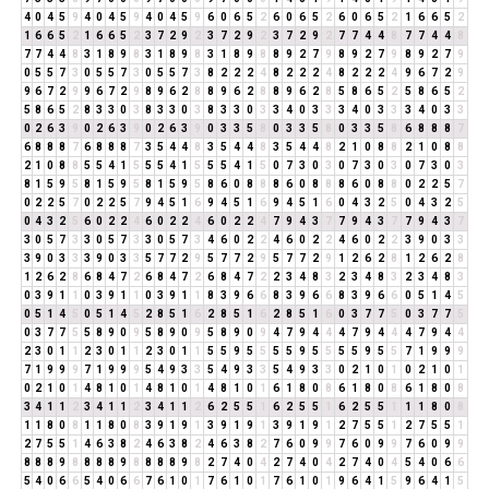
4
0
4
5
9
4
0
4
5
9
4
0
4
5
9
6
0
6
5
2
6
0
6
5
2
6
0
6
5
2
1
6
6
5
2
1
6
6
5
2
1
6
6
5
2
3
7
2
9
2
3
7
2
9
2
3
7
2
9
2
7
7
4
4
8
7
7
4
4
8
7
7
4
4
8
3
1
8
9
8
3
1
8
9
8
3
1
8
9
8
8
9
2
7
9
8
9
2
7
9
8
9
2
7
9
0
5
5
7
3
0
5
5
7
3
0
5
5
7
3
8
2
2
2
4
8
2
2
2
4
8
2
2
2
4
9
6
7
2
9
9
6
7
2
9
9
6
7
2
9
8
9
6
2
8
8
9
6
2
8
8
9
6
2
8
5
8
6
5
2
5
8
6
5
2
5
8
6
5
2
8
3
3
0
3
8
3
3
0
3
8
3
3
0
3
3
4
0
3
3
3
4
0
3
3
3
4
0
3
3
0
2
6
3
9
0
2
6
3
9
0
2
6
3
9
0
3
3
5
8
0
3
3
5
8
0
3
3
5
8
6
8
8
8
7
6
8
8
8
7
6
8
8
8
7
3
5
4
4
8
3
5
4
4
8
3
5
4
4
8
2
1
0
8
8
2
1
0
8
8
2
1
0
8
8
5
5
4
1
5
5
5
4
1
5
5
5
4
1
5
0
7
3
0
3
0
7
3
0
3
0
7
3
0
3
8
1
5
9
5
8
1
5
9
5
8
1
5
9
5
8
6
0
8
8
8
6
0
8
8
8
6
0
8
8
0
2
2
5
7
0
2
2
5
7
0
2
2
5
7
9
4
5
1
6
9
4
5
1
6
9
4
5
1
6
0
4
3
2
5
0
4
3
2
5
0
4
3
2
5
6
0
2
2
4
6
0
2
2
4
6
0
2
2
4
7
9
4
3
7
7
9
4
3
7
7
9
4
3
7
3
0
5
7
3
3
0
5
7
3
3
0
5
7
3
4
6
0
2
2
4
6
0
2
2
4
6
0
2
2
3
9
0
3
3
3
9
0
3
3
3
9
0
3
3
5
7
7
2
9
5
7
7
2
9
5
7
7
2
9
1
2
6
2
8
1
2
6
2
8
1
2
6
2
8
6
8
4
7
2
6
8
4
7
2
6
8
4
7
2
2
3
4
8
3
2
3
4
8
3
2
3
4
8
3
0
3
9
1
1
0
3
9
1
1
0
3
9
1
1
8
3
9
6
6
8
3
9
6
6
8
3
9
6
6
0
5
1
4
5
0
5
1
4
5
0
5
1
4
5
2
8
5
1
6
2
8
5
1
6
2
8
5
1
6
0
3
7
7
5
0
3
7
7
5
0
3
7
7
5
5
8
9
0
9
5
8
9
0
9
5
8
9
0
9
4
7
9
4
4
4
7
9
4
4
4
7
9
4
4
2
3
0
1
1
2
3
0
1
1
2
3
0
1
1
5
5
9
5
5
5
5
9
5
5
5
5
9
5
5
7
1
9
9
9
7
1
9
9
9
7
1
9
9
9
5
4
9
3
3
5
4
9
3
3
5
4
9
3
3
0
2
1
0
1
0
2
1
0
1
0
2
1
0
1
4
8
1
0
1
4
8
1
0
1
4
8
1
0
1
6
1
8
0
8
6
1
8
0
8
6
1
8
0
8
3
4
1
1
2
3
4
1
1
2
3
4
1
1
2
6
2
5
5
1
6
2
5
5
1
6
2
5
5
1
1
1
8
0
8
1
1
8
0
8
1
1
8
0
8
3
9
1
9
1
3
9
1
9
1
3
9
1
9
1
2
7
5
5
1
2
7
5
5
1
2
7
5
5
1
4
6
3
8
2
4
6
3
8
2
4
6
3
8
2
7
6
0
9
9
7
6
0
9
9
7
6
0
9
9
8
8
8
9
8
8
8
8
9
8
8
8
8
9
8
2
7
4
0
4
2
7
4
0
4
2
7
4
0
4
5
4
0
6
6
5
4
0
6
6
5
4
0
6
6
7
6
1
0
1
7
6
1
0
1
7
6
1
0
1
9
6
4
1
5
9
6
4
1
5