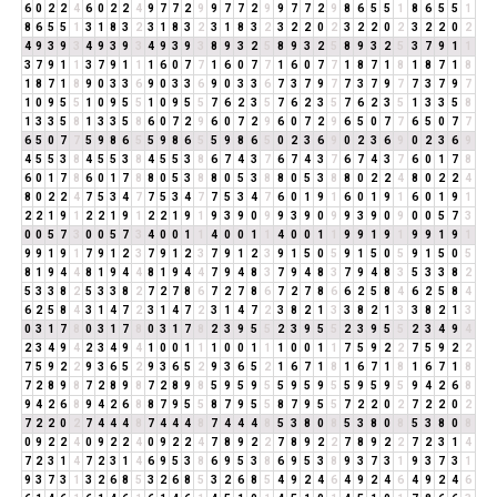
6
0
2
2
4
6
0
2
2
4
9
7
7
2
9
9
7
7
2
9
9
7
7
2
9
8
6
5
5
1
8
6
5
5
1
8
6
5
5
1
3
1
8
3
2
3
1
8
3
2
3
1
8
3
2
3
2
2
0
2
3
2
2
0
2
3
2
2
0
2
4
9
3
9
3
4
9
3
9
3
4
9
3
9
3
8
9
3
2
5
8
9
3
2
5
8
9
3
2
5
3
7
9
1
1
3
7
9
1
1
3
7
9
1
1
1
6
0
7
7
1
6
0
7
7
1
6
0
7
7
1
8
7
1
8
1
8
7
1
8
1
8
7
1
8
9
0
3
3
6
9
0
3
3
6
9
0
3
3
6
7
3
7
9
7
7
3
7
9
7
7
3
7
9
7
1
0
9
5
5
1
0
9
5
5
1
0
9
5
5
7
6
2
3
5
7
6
2
3
5
7
6
2
3
5
1
3
3
5
8
1
3
3
5
8
1
3
3
5
8
6
0
7
2
9
6
0
7
2
9
6
0
7
2
9
6
5
0
7
7
6
5
0
7
7
6
5
0
7
7
5
9
8
6
5
5
9
8
6
5
5
9
8
6
5
0
2
3
6
9
0
2
3
6
9
0
2
3
6
9
4
5
5
3
8
4
5
5
3
8
4
5
5
3
8
6
7
4
3
7
6
7
4
3
7
6
7
4
3
7
6
0
1
7
8
6
0
1
7
8
6
0
1
7
8
8
0
5
3
8
8
0
5
3
8
8
0
5
3
8
8
0
2
2
4
8
0
2
2
4
8
0
2
2
4
7
5
3
4
7
7
5
3
4
7
7
5
3
4
7
6
0
1
9
1
6
0
1
9
1
6
0
1
9
1
2
2
1
9
1
2
2
1
9
1
2
2
1
9
1
9
3
9
0
9
9
3
9
0
9
9
3
9
0
9
0
0
5
7
3
0
0
5
7
3
0
0
5
7
3
4
0
0
1
1
4
0
0
1
1
4
0
0
1
1
9
9
1
9
1
9
9
1
9
1
9
9
1
9
1
7
9
1
2
3
7
9
1
2
3
7
9
1
2
3
9
1
5
0
5
9
1
5
0
5
9
1
5
0
5
8
1
9
4
4
8
1
9
4
4
8
1
9
4
4
7
9
4
8
3
7
9
4
8
3
7
9
4
8
3
5
3
3
8
2
5
3
3
8
2
5
3
3
8
2
7
2
7
8
6
7
2
7
8
6
7
2
7
8
6
6
2
5
8
4
6
2
5
8
4
6
2
5
8
4
3
1
4
7
2
3
1
4
7
2
3
1
4
7
2
3
8
2
1
3
3
8
2
1
3
3
8
2
1
3
0
3
1
7
8
0
3
1
7
8
0
3
1
7
8
2
3
9
5
5
2
3
9
5
5
2
3
9
5
5
2
3
4
9
4
2
3
4
9
4
2
3
4
9
4
1
0
0
1
1
1
0
0
1
1
1
0
0
1
1
7
5
9
2
2
7
5
9
2
2
7
5
9
2
2
9
3
6
5
2
9
3
6
5
2
9
3
6
5
2
1
6
7
1
8
1
6
7
1
8
1
6
7
1
8
7
2
8
9
8
7
2
8
9
8
7
2
8
9
8
5
9
5
9
5
5
9
5
9
5
5
9
5
9
5
9
4
2
6
8
9
4
2
6
8
9
4
2
6
8
8
7
9
5
5
8
7
9
5
5
8
7
9
5
5
7
2
2
0
2
7
2
2
0
2
7
2
2
0
2
7
4
4
4
8
7
4
4
4
8
7
4
4
4
8
5
3
8
0
8
5
3
8
0
8
5
3
8
0
8
0
9
2
2
4
0
9
2
2
4
0
9
2
2
4
7
8
9
2
2
7
8
9
2
2
7
8
9
2
2
7
2
3
1
4
7
2
3
1
4
7
2
3
1
4
6
9
5
3
8
6
9
5
3
8
6
9
5
3
8
9
3
7
3
1
9
3
7
3
1
9
3
7
3
1
3
2
6
8
5
3
2
6
8
5
3
2
6
8
5
4
9
2
4
6
4
9
2
4
6
4
9
2
4
6