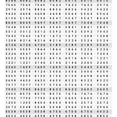
8
3
6
6
3
6
5
8
2
1
6
5
8
2
1
6
5
8
2
1
0
0
1
5
6
0
0
1
5
6
0
0
1
5
6
7
5
6
5
2
7
5
6
5
2
7
5
6
5
2
7
6
2
2
4
7
6
2
2
4
7
6
2
2
4
2
9
7
6
4
2
9
7
6
4
2
9
7
6
4
8
8
3
6
9
8
8
3
6
9
8
8
3
6
9
9
4
2
0
2
9
4
2
0
2
9
4
2
0
2
4
6
5
8
4
4
6
5
8
4
4
6
5
8
4
5
5
6
4
1
5
5
6
4
1
5
5
6
4
1
5
1
9
0
9
5
1
9
0
9
5
1
9
0
9
9
5
4
7
2
9
5
4
7
2
9
5
4
7
2
8
0
4
9
4
8
0
4
9
4
8
0
4
9
4
9
6
9
7
7
9
6
9
7
7
9
6
9
7
7
7
0
4
8
3
7
0
4
8
3
7
0
4
8
3
3
9
4
9
4
3
9
4
9
4
3
9
4
9
4
3
8
4
1
5
3
8
4
1
5
3
8
4
1
5
3
3
1
2
3
3
3
1
2
3
3
3
1
2
3
5
3
9
2
2
5
3
9
2
2
5
3
9
2
2
7
0
4
3
7
7
0
4
3
7
7
0
4
3
7
1
6
7
2
9
1
6
7
2
9
1
6
7
2
9
1
2
0
8
8
1
2
0
8
8
1
2
0
8
8
8
2
1
6
7
8
2
1
6
7
8
2
1
6
7
3
3
2
4
6
3
3
2
4
6
3
3
2
4
6
6
7
2
6
8
6
7
2
6
8
6
7
2
6
8
2
1
8
9
8
2
1
8
9
8
2
1
8
9
8
0
5
0
9
9
0
5
0
9
9
0
5
0
9
9
1
8
6
4
1
1
8
6
4
1
1
8
6
4
1
5
2
2
6
8
5
2
2
6
8
5
2
2
6
8
4
5
4
7
2
4
5
4
7
2
4
5
4
7
2
7
2
0
4
4
7
2
0
4
4
7
2
0
4
4
0
5
3
2
5
0
5
3
2
5
0
5
3
2
5
6
9
1
6
7
6
9
1
6
7
6
9
1
6
7
1
2
2
1
3
1
2
2
1
3
1
2
2
1
3
2
1
4
6
1
2
1
4
6
1
2
1
4
6
1
2
2
6
5
2
2
2
6
5
2
2
2
6
5
2
1
6
0
9
9
1
6
0
9
9
1
6
0
9
9
3
4
4
3
7
3
4
4
3
7
3
4
4
3
7
9
1
2
4
6
9
1
2
4
6
9
1
2
4
6
3
4
0
6
6
3
4
0
6
6
3
4
0
6
6
9
3
5
9
5
9
3
5
9
5
9
3
5
9
5
0
1
3
0
3
0
1
3
0
3
0
1
3
0
3
0
6
9
8
8
0
6
9
8
8
0
6
9
8
8
4
6
3
0
3
4
6
3
0
3
4
6
3
0
3
8
3
2
3
5
8
3
2
3
5
8
3
2
3
5
7
3
7
7
5
7
3
7
7
5
7
3
7
7
5
5
7
3
6
9
5
7
3
6
9
5
7
3
6
9
7
9
4
3
7
7
9
4
3
7
7
9
4
3
7
8
6
2
2
4
8
6
2
2
4
8
6
2
2
4
2
6
0
3
3
2
6
0
3
3
2
6
0
3
3
8
5
7
0
7
8
5
7
0
7
8
5
7
0
7
7
6
7
6
4
7
6
7
6
4
7
6
7
6
4
7
7
9
5
5
7
7
9
5
5
7
7
9
5
5
5
6
0
5
5
5
6
0
5
5
5
6
0
5
5
1
2
0
5
5
1
2
0
5
5
1
2
0
5
5
8
4
5
4
9
8
4
5
4
9
8
4
5
4
9
2
5
7
2
9
2
5
7
2
9
2
5
7
2
9
5
0
4
8
3
5
0
4
8
3
5
0
4
8
3
2
9
6
0
6
2
9
6
0
6
2
9
6
0
6
0
5
3
8
2
0
5
3
8
2
0
5
3
8
2
6
7
5
6
2
6
7
5
6
2
6
7
5
6
2
4
0
3
2
5
4
0
3
2
5
4
0
3
2
5
6
9
9
8
8
6
9
9
8
8
6
9
9
8
8
0
8
5
0
5
0
8
5
0
5