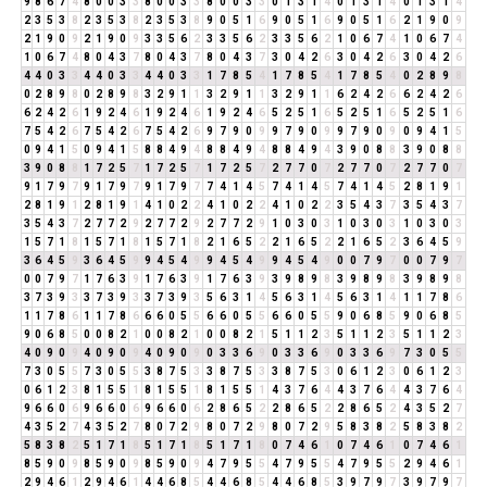
9
8
6
7
4
8
0
0
3
3
8
0
0
3
3
8
0
0
3
3
0
1
3
1
4
0
1
3
1
4
0
1
3
1
4
2
3
5
3
8
2
3
5
3
8
2
3
5
3
8
9
0
5
1
6
9
0
5
1
6
9
0
5
1
6
2
1
9
0
9
2
1
9
0
9
2
1
9
0
9
3
3
5
6
2
3
3
5
6
2
3
3
5
6
2
1
0
6
7
4
1
0
6
7
4
1
0
6
7
4
8
0
4
3
7
8
0
4
3
7
8
0
4
3
7
3
0
4
2
6
3
0
4
2
6
3
0
4
2
6
4
4
0
3
3
4
4
0
3
3
4
4
0
3
3
1
7
8
5
4
1
7
8
5
4
1
7
8
5
4
0
2
8
9
8
0
2
8
9
8
0
2
8
9
8
3
2
9
1
1
3
2
9
1
1
3
2
9
1
1
6
2
4
2
6
6
2
4
2
6
6
2
4
2
6
1
9
2
4
6
1
9
2
4
6
1
9
2
4
6
5
2
5
1
6
5
2
5
1
6
5
2
5
1
6
7
5
4
2
6
7
5
4
2
6
7
5
4
2
6
9
7
9
0
9
9
7
9
0
9
9
7
9
0
9
0
9
4
1
5
0
9
4
1
5
0
9
4
1
5
8
8
4
9
4
8
8
4
9
4
8
8
4
9
4
3
9
0
8
8
3
9
0
8
8
3
9
0
8
8
1
7
2
5
7
1
7
2
5
7
1
7
2
5
7
2
7
7
0
7
2
7
7
0
7
2
7
7
0
7
9
1
7
9
7
9
1
7
9
7
9
1
7
9
7
7
4
1
4
5
7
4
1
4
5
7
4
1
4
5
2
8
1
9
1
2
8
1
9
1
2
8
1
9
1
4
1
0
2
2
4
1
0
2
2
4
1
0
2
2
3
5
4
3
7
3
5
4
3
7
3
5
4
3
7
2
7
7
2
9
2
7
7
2
9
2
7
7
2
9
1
0
3
0
3
1
0
3
0
3
1
0
3
0
3
1
5
7
1
8
1
5
7
1
8
1
5
7
1
8
2
1
6
5
2
2
1
6
5
2
2
1
6
5
2
3
6
4
5
9
3
6
4
5
9
3
6
4
5
9
9
4
5
4
9
9
4
5
4
9
9
4
5
4
9
0
0
7
9
7
0
0
7
9
7
0
0
7
9
7
1
7
6
3
9
1
7
6
3
9
1
7
6
3
9
3
9
8
9
8
3
9
8
9
8
3
9
8
9
8
3
7
3
9
3
3
7
3
9
3
3
7
3
9
3
5
6
3
1
4
5
6
3
1
4
5
6
3
1
4
1
1
7
8
6
1
1
7
8
6
1
1
7
8
6
6
6
0
5
5
6
6
0
5
5
6
6
0
5
5
9
0
6
8
5
9
0
6
8
5
9
0
6
8
5
0
0
8
2
1
0
0
8
2
1
0
0
8
2
1
5
1
1
2
3
5
1
1
2
3
5
1
1
2
3
4
0
9
0
9
4
0
9
0
9
4
0
9
0
9
0
3
3
6
9
0
3
3
6
9
0
3
3
6
9
7
3
0
5
5
7
3
0
5
5
7
3
0
5
5
3
8
7
5
3
3
8
7
5
3
3
8
7
5
3
0
6
1
2
3
0
6
1
2
3
0
6
1
2
3
8
1
5
5
1
8
1
5
5
1
8
1
5
5
1
4
3
7
6
4
4
3
7
6
4
4
3
7
6
4
9
6
6
0
6
9
6
6
0
6
9
6
6
0
6
2
8
6
5
2
2
8
6
5
2
2
8
6
5
2
4
3
5
2
7
4
3
5
2
7
4
3
5
2
7
8
0
7
2
9
8
0
7
2
9
8
0
7
2
9
5
8
3
8
2
5
8
3
8
2
5
8
3
8
2
5
1
7
1
8
5
1
7
1
8
5
1
7
1
8
0
7
4
6
1
0
7
4
6
1
0
7
4
6
1
8
5
9
0
9
8
5
9
0
9
8
5
9
0
9
4
7
9
5
5
4
7
9
5
5
4
7
9
5
5
2
9
4
6
1
2
9
4
6
1
2
9
4
6
1
4
4
6
8
5
4
4
6
8
5
4
4
6
8
5
3
9
7
9
7
3
9
7
9
7