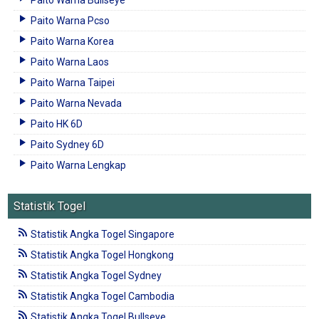
Paito Warna Bullseye
Paito Warna Pcso
Paito Warna Korea
Paito Warna Laos
Paito Warna Taipei
Paito Warna Nevada
Paito HK 6D
Paito Sydney 6D
Paito Warna Lengkap
Statistik Togel
Statistik Angka Togel Singapore
Statistik Angka Togel Hongkong
Statistik Angka Togel Sydney
Statistik Angka Togel Cambodia
Statistik Angka Togel Bullseye