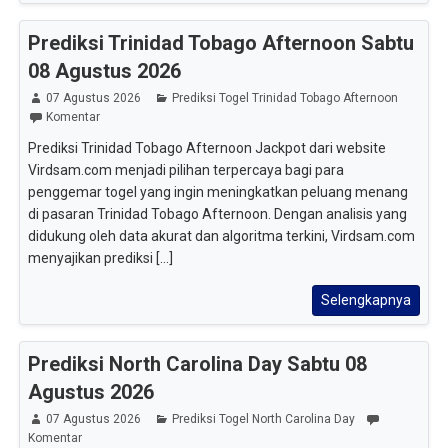
Prediksi Trinidad Tobago Afternoon Sabtu
08 Agustus 2026
07 Agustus 2026
Prediksi Togel Trinidad Tobago Afternoon
Komentar
Prediksi Trinidad Tobago Afternoon Jackpot dari website
Virdsam.com menjadi pilihan terpercaya bagi para
penggemar togel yang ingin meningkatkan peluang menang
di pasaran Trinidad Tobago Afternoon. Dengan analisis yang
didukung oleh data akurat dan algoritma terkini, Virdsam.com
menyajikan prediksi [...]
Selengkapnya
Prediksi North Carolina Day Sabtu 08
Agustus 2026
07 Agustus 2026
Prediksi Togel North Carolina Day
Komentar