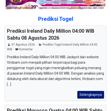
Prediksi Togel
Prediksi Ireland Daily Million 04:00 WIB
Sabtu 08 Agustus 2026
07 Agustus 2026
Prediksi Togel Ireland Daily Million 04:00
WIB
Komentar
Prediksi Ireland Daily Million 04:00 WIB Jackpot dari website
Virdsam.com menjadi pilihan terpercaya bagi para
penggemar togel yang ingin meningkatkan peluang menang
di pasaran Ireland Daily Million 04:00 WIB. Dengan analisis yang
didukung oleh data akurat dan algoritma terkini, Virdsam.com
[...]
Selengkapnya
Prediksi Morocco Quatro 04:00 WIB Sabtu