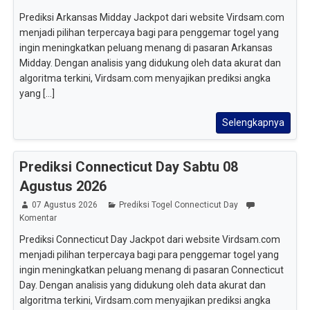
Prediksi Arkansas Midday Jackpot dari website Virdsam.com
menjadi pilihan terpercaya bagi para penggemar togel yang
ingin meningkatkan peluang menang di pasaran Arkansas
Midday. Dengan analisis yang didukung oleh data akurat dan
algoritma terkini, Virdsam.com menyajikan prediksi angka
yang [...]
Selengkapnya
Prediksi Connecticut Day Sabtu 08
Agustus 2026
07 Agustus 2026
Prediksi Togel Connecticut Day
Komentar
Prediksi Connecticut Day Jackpot dari website Virdsam.com
menjadi pilihan terpercaya bagi para penggemar togel yang
ingin meningkatkan peluang menang di pasaran Connecticut
Day. Dengan analisis yang didukung oleh data akurat dan
algoritma terkini, Virdsam.com menyajikan prediksi angka