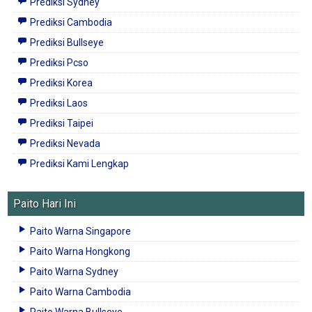
Prediksi Sydney
Prediksi Cambodia
Prediksi Bullseye
Prediksi Pcso
Prediksi Korea
Prediksi Laos
Prediksi Taipei
Prediksi Nevada
Prediksi Kami Lengkap
Paito Hari Ini
Paito Warna Singapore
Paito Warna Hongkong
Paito Warna Sydney
Paito Warna Cambodia