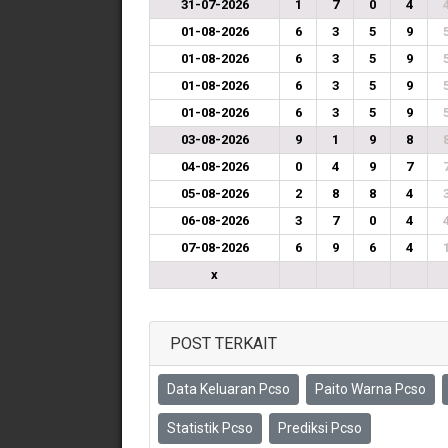
31-07-2026
1
7
0
4
01-08-2026
6
3
5
9
01-08-2026
6
3
5
9
01-08-2026
6
3
5
9
01-08-2026
6
3
5
9
03-08-2026
9
1
9
8
04-08-2026
0
4
9
7
05-08-2026
2
8
8
4
06-08-2026
3
7
0
4
07-08-2026
6
9
6
4
x
POST TERKAIT
Data Keluaran Pcso
Paito Warna Pcso
Statistik Pcso
Prediksi Pcso