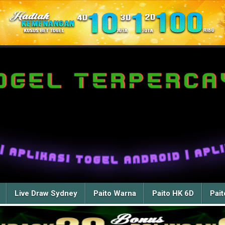
Live Draw Sydney
Paito Warna
Paito HK 6D
Pai