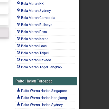
Bola Merah HK
Bola Merah Sydney
Bola Merah Cambodia
Bola Merah Bullseye
Bola Merah Pcso
Bola Merah Korea
Bola Merah Laos
Bola Merah Taipei
Bola Merah Nevada
Bola Merah Togel Lengkap
Paito Harian Tercepat
Paito Warna Harian Singapore
Paito Warna Harian Hongkong
Paito Warna Harian Sydney