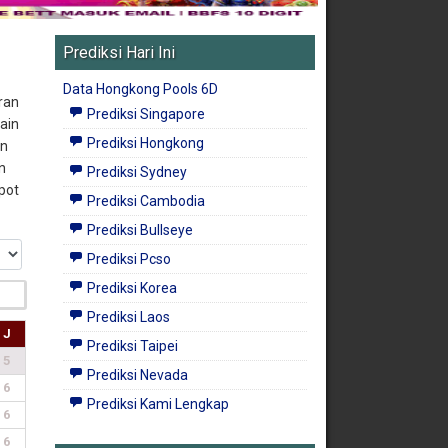
Prediksi Hari Ini
Data Hongkong Pools 6D
ran
Prediksi Singapore
ain
Prediksi Hongkong
en
n
Prediksi Sydney
pot
Prediksi Cambodia
Prediksi Bullseye
Prediksi Pcso
Prediksi Korea
Prediksi Laos
J
Prediksi Taipei
5
Prediksi Nevada
6
Prediksi Kami Lengkap
6
6