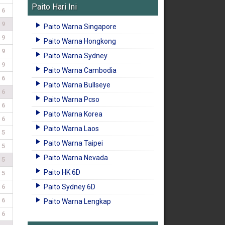
Paito Hari Ini
6
9
Paito Warna Singapore
9
Paito Warna Hongkong
9
Paito Warna Sydney
9
Paito Warna Cambodia
6
Paito Warna Bullseye
6
Paito Warna Pcso
6
Paito Warna Korea
6
Paito Warna Laos
5
Paito Warna Taipei
5
Paito Warna Nevada
5
Paito HK 6D
5
6
Paito Sydney 6D
6
Paito Warna Lengkap
6