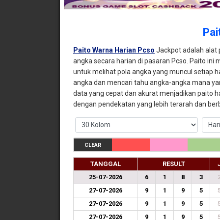
Pai
Paito Warna Harian Pcso
Jackpot adalah alat
angka secara harian di pasaran Pcso. Paito in
untuk melihat pola angka yang muncul setiap h
angka dan mencari tahu angka-angka mana yang
data yang cepat dan akurat menjadikan paito h
dengan pendekatan yang lebih terarah dan berba
CLEAR
TANGGAL
RESULT
25-07-2026
6
1
8
3
27-07-2026
9
1
9
5
27-07-2026
9
1
9
5
27-07-2026
9
1
9
5