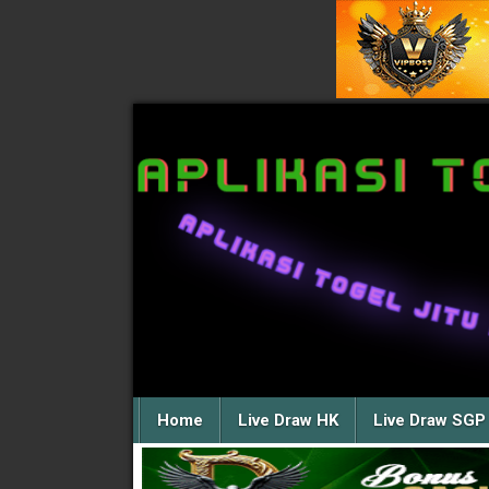
Home
Live Draw HK
Live Draw SGP