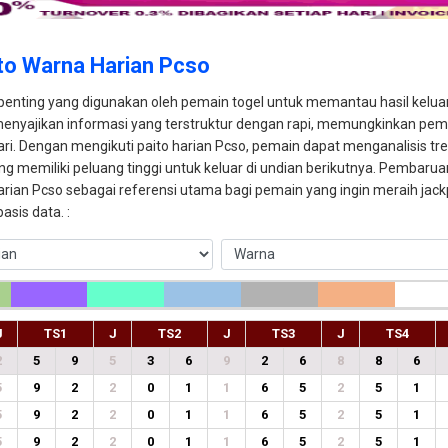
to Warna Harian Pcso
 penting yang digunakan oleh pemain togel untuk memantau hasil kelua
i menyajikan informasi yang terstruktur dengan rapi, memungkinkan pem
ari. Dengan mengikuti paito harian Pcso, pemain dapat menganalisis tr
 memiliki peluang tinggi untuk keluar di undian berikutnya. Pembarua
arian Pcso sebagai referensi utama bagi pemain yang ingin meraih jack
sis data. :
J
TS1
J
TS2
J
TS3
J
TS4
2
5
9
5
3
6
9
2
6
8
8
6
5
9
2
2
0
1
1
6
5
2
5
1
5
9
2
2
0
1
1
6
5
2
5
1
5
9
2
2
0
1
1
6
5
2
5
1