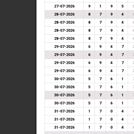
27-07-2026
9
1
9
5
28-07-2026
8
7
9
4
28-07-2026
8
7
9
4
28-07-2026
8
7
9
4
28-07-2026
8
7
9
4
29-07-2026
6
9
4
7
29-07-2026
6
9
4
7
29-07-2026
6
9
4
7
29-07-2026
6
9
4
7
30-07-2026
5
7
6
1
30-07-2026
5
7
6
1
30-07-2026
5
7
6
1
30-07-2026
5
7
6
1
31-07-2026
1
7
0
4
31-07-2026
1
7
0
4
31-07-2026
1
7
0
4