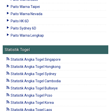
Paito Warna Taipei
Paito Warna Nevada
Paito HK 6D
Paito Sydney 6D
Paito Warna Lengkap
Statistik Togel
Statistik Angka Togel Singapore
Statistik Angka Togel Hongkong
Statistik Angka Togel Sydney
Statistik Angka Togel Cambodia
Statistik Angka Togel Bullseye
Statistik Angka Togel Pcso
Statistik Angka Togel Korea
Statistik Angka Togel Laos