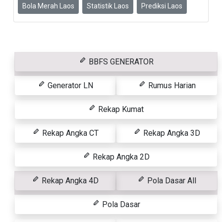
Bola Merah Laos
Statistik Laos
Prediksi Laos
BBFS GENERATOR
Generator LN
Rumus Harian
Rekap Kumat
Rekap Angka CT
Rekap Angka 3D
Rekap Angka 2D
Rekap Angka 4D
Pola Dasar All
Pola Dasar