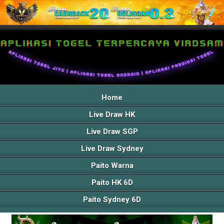
Home
Live Draw HK
Live Draw SGP
Live Draw Sydney
Paito Warna
Paito HK 6D
Paito Sydney 6D