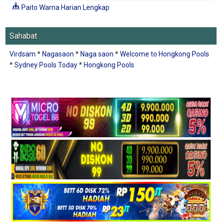
Paito Warna Harian Lengkap
Sahabat
Virdsam
*
Nagasaon
*
Naga saon
*
Welcome to Hongkong Pools
*
Sydney Pools Today
*
Hongkong Pools