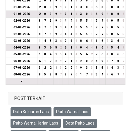
01-08-2026
2
0
9
9
9
9
1
1
3
0
3
6
0
6
8
0
8
01-08-2026
2
0
9
9
9
9
1
1
3
0
3
6
0
6
8
0
8
01-08-2026
2
0
9
9
9
9
1
1
3
0
3
6
0
6
8
0
8
02-08-2026
8
7
3
9
3
4
4
8
5
5
1
7
7
5
0
5
5
02-08-2026
8
7
3
9
3
4
4
8
5
5
1
7
7
5
0
5
5
02-08-2026
8
7
3
9
3
4
4
8
5
5
1
7
7
5
0
5
5
03-08-2026
1
4
3
3
6
0
9
9
8
6
5
1
6
7
3
6
9
04-08-2026
8
3
6
5
2
6
1
7
0
4
4
9
0
9
5
4
9
05-08-2026
9
8
4
1
5
4
9
4
5
6
2
7
6
4
0
6
6
06-08-2026
6
1
7
2
9
7
1
8
2
0
2
4
0
4
7
0
7
07-08-2026
3
2
2
1
3
2
2
4
9
3
3
5
5
1
4
3
7
08-08-2026
8
5
8
8
7
8
7
6
1
7
8
3
4
7
6
7
4
x
POST TERKAIT
Data Keluaran Laos
Paito Warna Laos
Paito Warna Harian Laos
Data Paito Laos