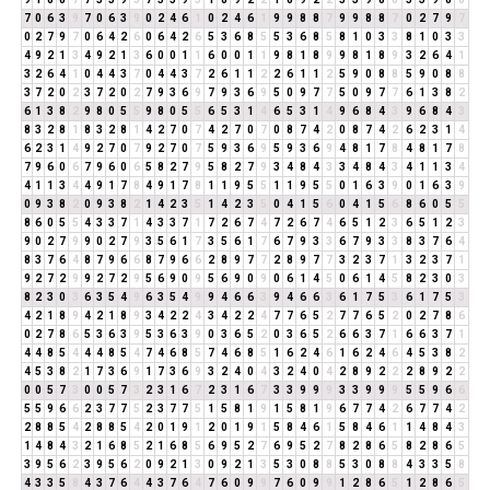
7
0
6
3
9
7
0
6
3
9
0
2
4
6
1
0
2
4
6
1
9
9
8
8
7
9
9
8
8
7
0
2
7
9
7
0
2
7
9
7
0
6
4
2
6
0
6
4
2
6
5
3
6
8
5
5
3
6
8
5
8
1
0
3
3
8
1
0
3
3
4
9
2
1
3
4
9
2
1
3
6
0
0
1
1
6
0
0
1
1
9
8
1
8
9
9
8
1
8
9
3
2
6
4
1
3
2
6
4
1
0
4
4
3
7
0
4
4
3
7
2
6
1
1
2
2
6
1
1
2
5
9
0
8
8
5
9
0
8
8
3
7
2
0
2
3
7
2
0
2
7
9
3
6
9
7
9
3
6
9
5
0
9
7
7
5
0
9
7
7
6
1
3
8
2
6
1
3
8
2
9
8
0
5
5
9
8
0
5
5
6
5
3
1
4
6
5
3
1
4
9
6
8
4
3
9
6
8
4
3
8
3
2
8
1
8
3
2
8
1
4
2
7
0
7
4
2
7
0
7
0
8
7
4
2
0
8
7
4
2
6
2
3
1
4
6
2
3
1
4
9
2
7
0
7
9
2
7
0
7
5
9
3
6
9
5
9
3
6
9
4
8
1
7
8
4
8
1
7
8
7
9
6
0
6
7
9
6
0
6
5
8
2
7
9
5
8
2
7
9
3
4
8
4
3
3
4
8
4
3
4
1
1
3
4
4
1
1
3
4
4
9
1
7
8
4
9
1
7
8
1
1
9
5
5
1
1
9
5
5
0
1
6
3
9
0
1
6
3
9
0
9
3
8
2
0
9
3
8
2
1
4
2
3
5
1
4
2
3
5
0
4
1
5
6
0
4
1
5
6
8
6
0
5
5
8
6
0
5
5
4
3
3
7
1
4
3
3
7
1
7
2
6
7
4
7
2
6
7
4
6
5
1
2
3
6
5
1
2
3
9
0
2
7
9
9
0
2
7
9
3
5
6
1
7
3
5
6
1
7
6
7
9
3
3
6
7
9
3
3
8
3
7
6
4
8
3
7
6
4
8
7
9
6
6
8
7
9
6
6
2
8
9
7
7
2
8
9
7
7
3
2
3
7
1
3
2
3
7
1
9
2
7
2
9
9
2
7
2
9
5
6
9
0
9
5
6
9
0
9
0
6
1
4
5
0
6
1
4
5
8
2
3
0
3
8
2
3
0
3
6
3
5
4
9
6
3
5
4
9
9
4
6
6
3
9
4
6
6
3
6
1
7
5
3
6
1
7
5
3
4
2
1
8
9
4
2
1
8
9
3
4
2
2
4
3
4
2
2
4
7
7
6
5
2
7
7
6
5
2
0
2
7
8
6
0
2
7
8
6
5
3
6
3
9
5
3
6
3
9
0
3
6
5
2
0
3
6
5
2
6
6
3
7
1
6
6
3
7
1
4
4
8
5
4
4
4
8
5
4
7
4
6
8
5
7
4
6
8
5
1
6
2
4
6
1
6
2
4
6
4
5
3
8
2
4
5
3
8
2
1
7
3
6
9
1
7
3
6
9
3
2
4
0
4
3
2
4
0
4
2
8
9
2
2
2
8
9
2
2
0
0
5
7
3
0
0
5
7
3
2
3
1
6
7
2
3
1
6
7
3
3
9
9
9
3
3
9
9
9
5
5
9
6
6
5
5
9
6
6
2
3
7
7
5
2
3
7
7
5
1
5
8
1
9
1
5
8
1
9
6
7
7
4
2
6
7
7
4
2
2
8
8
5
4
2
8
8
5
4
2
0
1
9
1
2
0
1
9
1
5
8
4
6
1
5
8
4
6
1
1
4
8
4
3
1
4
8
4
3
2
1
6
8
5
2
1
6
8
5
6
9
5
2
7
6
9
5
2
7
8
2
8
6
5
8
2
8
6
5
3
9
5
6
2
3
9
5
6
2
0
9
2
1
3
0
9
2
1
3
5
3
0
8
8
5
3
0
8
8
4
3
3
5
8
4
3
3
5
8
4
3
7
6
4
4
3
7
6
4
7
6
0
9
9
7
6
0
9
9
1
2
8
6
5
1
2
8
6
5