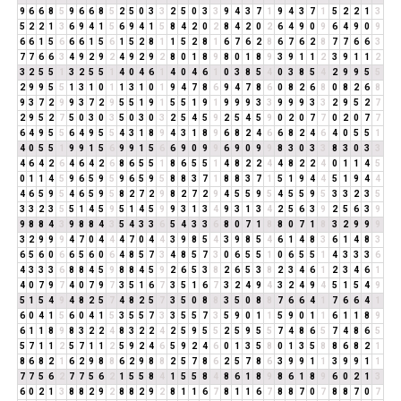
9
6
6
8
5
9
6
6
8
5
2
5
0
3
3
2
5
0
3
3
9
4
3
7
1
9
4
3
7
1
5
2
2
1
3
5
2
2
1
3
6
9
4
1
5
6
9
4
1
5
8
4
2
0
2
8
4
2
0
2
6
4
9
0
9
6
4
9
0
9
6
6
1
5
6
6
6
1
5
6
1
5
2
8
1
1
5
2
8
1
6
7
6
2
8
6
7
6
2
8
7
7
6
6
3
7
7
6
6
3
4
9
2
9
2
4
9
2
9
2
8
0
1
8
9
8
0
1
8
9
3
9
1
1
2
3
9
1
1
2
3
2
5
5
1
3
2
5
5
1
4
0
4
6
1
4
0
4
6
1
0
3
8
5
4
0
3
8
5
4
2
9
9
5
5
2
9
9
5
5
1
3
1
0
1
1
3
1
0
1
9
4
7
8
6
9
4
7
8
6
0
8
2
6
8
0
8
2
6
8
9
3
7
2
9
9
3
7
2
9
5
5
1
9
1
5
5
1
9
1
9
9
9
3
3
9
9
9
3
3
2
9
5
2
7
2
9
5
2
7
5
0
3
0
3
5
0
3
0
3
2
5
4
5
9
2
5
4
5
9
0
2
0
7
7
0
2
0
7
7
6
4
9
5
5
6
4
9
5
5
4
3
1
8
9
4
3
1
8
9
6
8
2
4
6
6
8
2
4
6
4
0
5
5
1
4
0
5
5
1
9
9
1
5
6
9
9
1
5
6
6
9
0
9
9
6
9
0
9
9
8
3
0
3
3
8
3
0
3
3
4
6
4
2
6
4
6
4
2
6
8
6
5
5
1
8
6
5
5
1
4
8
2
2
4
4
8
2
2
4
0
1
1
4
5
0
1
1
4
5
9
6
5
9
5
9
6
5
9
5
8
8
3
7
1
8
8
3
7
1
5
1
9
4
4
5
1
9
4
4
4
6
5
9
5
4
6
5
9
5
8
2
7
2
9
8
2
7
2
9
4
5
5
9
5
4
5
5
9
5
3
3
2
3
5
3
3
2
3
5
5
1
4
5
9
5
1
4
5
9
9
3
1
3
4
9
3
1
3
4
2
5
6
3
9
2
5
6
3
9
9
8
8
4
3
9
8
8
4
3
5
4
3
3
6
5
4
3
3
6
8
0
7
1
8
8
0
7
1
8
3
2
9
9
9
3
2
9
9
9
4
7
0
4
4
4
7
0
4
4
3
9
8
5
4
3
9
8
5
4
6
1
4
8
3
6
1
4
8
3
6
5
6
0
6
6
5
6
0
6
4
8
5
7
3
4
8
5
7
3
0
6
5
5
1
0
6
5
5
1
4
3
3
3
6
4
3
3
3
6
8
8
4
5
9
8
8
4
5
9
2
6
5
3
8
2
6
5
3
8
2
3
4
6
1
2
3
4
6
1
4
0
7
9
7
4
0
7
9
7
3
5
1
6
7
3
5
1
6
7
3
2
4
9
4
3
2
4
9
4
5
1
5
4
9
5
1
5
4
9
4
8
2
5
7
4
8
2
5
7
3
5
0
8
8
3
5
0
8
8
7
6
6
4
1
7
6
6
4
1
6
0
4
1
5
6
0
4
1
5
3
5
5
7
3
3
5
5
7
3
5
9
0
1
1
5
9
0
1
1
6
1
1
8
9
6
1
1
8
9
8
3
2
2
4
8
3
2
2
4
2
5
9
5
5
2
5
9
5
5
7
4
8
6
5
7
4
8
6
5
5
7
1
1
2
5
7
1
1
2
5
9
2
4
6
5
9
2
4
6
0
1
3
5
8
0
1
3
5
8
8
6
8
2
1
8
6
8
2
1
6
2
9
8
8
6
2
9
8
8
2
5
7
8
6
2
5
7
8
6
3
9
9
1
1
3
9
9
1
1
7
7
5
6
2
7
7
5
6
2
1
5
5
8
4
1
5
5
8
4
8
6
1
8
9
8
6
1
8
9
6
0
2
1
3
6
0
2
1
3
8
8
2
9
2
8
8
2
9
2
8
1
1
6
7
8
1
1
6
7
8
8
7
0
7
8
8
7
0
7