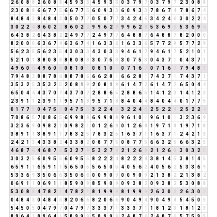
2
6
0
8
8
2
6
0
8
8
4
5
9
3
3
4
5
9
3
3
0
3
7
9
7
0
3
7
9
7
2
3
0
8
8
2
3
0
8
8
6
6
7
7
5
6
6
7
7
5
6
0
9
3
3
6
0
9
3
3
7
8
6
7
4
7
8
6
7
4
8
4
8
4
3
8
4
8
4
3
0
5
0
7
7
0
5
0
7
7
3
4
2
4
6
3
4
2
4
6
3
0
2
2
4
3
0
2
2
4
8
6
0
2
2
8
6
0
2
2
9
9
6
2
8
9
9
6
2
8
5
3
6
9
6
5
3
6
9
6
6
4
3
8
2
6
4
3
8
2
2
4
9
7
7
2
4
9
7
7
6
4
8
8
7
6
4
8
8
7
8
2
0
0
0
8
2
0
0
0
6
3
6
7
4
6
3
6
7
4
1
6
3
3
6
1
6
3
3
6
5
7
7
2
9
5
7
7
2
9
5
6
2
3
5
5
6
2
3
5
4
3
0
3
3
4
3
0
3
3
9
4
6
1
7
9
4
6
1
7
5
2
1
0
1
5
2
1
0
1
8
8
0
8
8
8
8
0
8
8
3
0
7
5
3
3
0
7
5
3
0
4
3
7
1
0
4
3
7
1
4
9
6
0
6
4
9
6
0
6
0
8
1
0
1
0
8
1
0
1
0
7
1
6
7
0
7
1
6
7
7
9
4
8
3
7
9
4
8
3
8
8
7
8
6
8
8
7
8
6
6
6
2
8
1
6
6
2
8
1
7
4
3
7
1
7
4
3
7
1
3
5
3
2
5
3
5
3
2
5
2
0
8
1
9
2
0
8
1
9
6
1
4
7
2
6
1
4
7
2
6
5
0
4
4
6
5
0
4
4
4
3
7
0
7
4
3
7
0
7
2
8
8
6
5
2
8
8
6
5
1
4
1
2
3
1
4
1
2
3
2
3
9
1
1
2
3
9
1
1
9
5
7
1
8
9
5
7
1
8
8
4
0
4
4
8
4
0
4
4
0
1
7
7
5
0
1
7
7
5
0
4
7
5
3
0
4
7
5
3
3
2
2
4
6
3
2
2
4
6
2
5
2
2
4
2
5
2
2
4
7
0
8
6
5
7
0
8
6
5
6
9
9
8
8
6
9
9
8
8
9
6
1
0
1
9
6
1
0
1
3
2
3
6
9
3
2
3
6
9
0
9
8
2
1
0
9
8
2
1
0
1
2
6
8
0
1
2
6
8
1
9
7
1
8
1
9
7
1
8
3
8
9
1
1
3
8
9
1
1
7
8
3
2
5
7
8
3
2
5
1
6
3
7
1
1
6
3
7
1
2
4
2
1
3
2
4
2
1
3
4
3
3
8
2
4
3
3
8
2
0
8
7
7
5
0
8
7
7
5
6
6
3
2
5
6
6
3
2
5
4
6
8
7
6
4
6
8
7
6
5
3
2
7
9
5
3
2
7
9
2
1
2
6
8
2
1
2
6
8
3
0
3
2
5
3
0
3
2
5
6
0
9
5
5
6
0
9
5
5
8
2
2
2
4
8
2
2
2
4
3
8
1
4
5
3
8
1
4
5
6
5
9
1
1
6
5
9
1
1
5
6
5
0
5
5
6
5
0
5
4
0
5
6
2
4
0
5
6
2
5
3
3
6
9
5
3
3
6
9
3
5
0
6
6
3
5
0
6
6
0
0
9
0
9
0
0
9
0
9
2
1
3
8
2
2
1
3
8
2
0
6
9
1
1
0
6
9
1
1
8
5
9
0
9
8
5
9
0
9
0
9
3
8
2
0
9
3
8
2
5
3
0
8
8
5
3
0
8
8
4
7
8
2
1
4
7
8
2
1
8
1
9
9
9
8
1
9
9
9
2
6
3
0
3
2
6
3
0
3
0
4
8
4
3
0
4
8
4
3
8
2
0
6
6
8
2
0
6
6
9
0
4
9
4
9
0
4
9
4
5
4
5
0
5
5
4
5
0
5
0
4
7
9
7
0
4
7
9
7
3
3
3
7
1
3
3
3
7
1
1
8
1
2
3
1
8
1
2
3
8
9
6
4
1
8
9
6
4
1
5
8
9
9
9
5
8
9
9
9
2
4
8
7
6
2
4
8
7
6
5
7
5
9
5