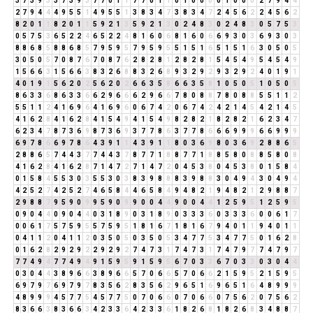
3
7
3
9
3
3
7
3
9
3
7
7
0
1
1
7
7
0
1
1
0
1
0
0
0
0
1
0
0
0
2
7
9
4
4
2
7
9
4
4
4
9
5
5
1
4
9
5
5
1
3
8
3
4
7
3
8
3
4
7
2
4
5
6
2
2
4
5
6
2
8
2
0
1
1
8
2
0
1
1
5
9
2
1
3
5
9
2
1
3
0
2
4
8
3
0
2
4
8
3
0
5
7
5
3
0
5
7
5
3
6
5
2
2
4
6
5
2
2
4
8
1
6
0
6
8
1
6
0
6
6
9
3
0
3
6
9
3
0
3
8
8
6
8
5
8
8
6
8
5
7
9
5
9
5
7
9
5
9
5
5
1
5
1
6
5
1
5
1
6
3
0
5
0
5
3
0
5
0
5
7
0
8
7
6
7
0
8
7
6
2
8
2
8
1
2
8
2
8
1
5
4
5
4
9
5
4
5
4
9
1
5
6
6
3
1
5
6
6
3
8
3
2
6
8
8
3
2
6
8
9
3
2
9
2
9
3
2
9
2
4
0
1
9
1
4
0
1
9
1
5
6
2
0
2
5
6
2
0
2
6
6
3
5
8
6
6
3
5
8
1
0
5
0
5
1
0
5
0
5
8
6
3
3
6
8
6
3
3
6
6
2
9
6
6
6
2
9
6
6
7
8
0
8
8
7
8
0
8
8
5
5
1
1
2
5
5
1
1
2
4
1
6
9
6
4
1
6
9
6
0
6
7
4
2
0
6
7
4
2
4
2
1
4
5
4
2
1
4
5
4
1
6
2
8
4
1
6
2
8
4
1
5
4
9
4
1
5
4
9
8
2
8
2
1
8
2
8
2
1
6
2
3
4
7
6
2
3
4
7
8
7
3
6
9
8
7
3
6
9
3
7
7
8
6
3
7
7
8
6
6
6
9
9
9
6
6
9
9
9
6
9
7
8
6
6
9
7
8
6
4
3
9
1
1
4
3
9
1
1
8
0
3
6
9
8
0
3
6
9
2
8
8
6
5
2
8
8
6
5
7
4
4
3
7
7
4
4
3
7
8
7
7
1
8
8
7
7
1
8
8
5
8
0
8
8
5
8
0
8
4
1
6
2
8
4
1
6
2
8
7
1
4
7
2
7
1
4
7
2
0
4
5
3
8
0
4
5
3
8
0
1
5
8
4
0
1
5
8
4
5
5
3
0
3
5
5
3
0
3
8
3
9
8
8
8
3
9
8
8
3
0
4
9
4
3
0
4
9
4
4
2
5
2
7
4
2
5
2
7
4
6
5
8
4
4
6
5
8
4
9
4
8
2
1
9
4
8
2
1
2
9
8
8
7
2
9
8
8
7
9
5
9
0
9
9
5
9
0
9
9
0
0
4
4
9
0
0
4
4
1
2
5
9
5
1
2
5
9
5
0
9
0
4
4
0
9
0
4
4
0
3
1
8
9
0
3
1
8
9
0
3
3
3
6
0
3
3
3
6
0
0
6
1
7
0
0
6
1
7
5
7
5
9
5
5
7
5
9
5
1
8
1
6
7
1
8
1
6
7
9
4
0
1
1
9
4
0
1
1
0
4
1
1
2
0
4
1
1
2
0
3
5
0
5
0
3
5
0
5
3
4
7
7
5
3
4
7
7
5
0
1
6
2
8
0
1
6
2
8
2
9
2
9
2
2
9
2
9
2
7
4
7
3
1
7
4
7
3
1
7
4
7
9
7
7
4
7
9
7
7
7
4
9
4
7
7
4
9
4
9
1
5
9
5
9
1
5
9
5
6
7
0
3
3
6
7
0
3
3
0
3
0
4
4
0
3
0
4
4
3
8
9
6
6
3
8
9
6
6
5
7
0
6
6
5
7
0
6
6
2
1
5
9
5
2
1
5
9
5
6
9
7
9
7
6
9
7
9
7
8
3
5
6
2
8
3
5
6
2
9
6
5
1
6
9
6
5
1
6
4
8
9
9
9
4
8
9
9
9
4
5
7
7
5
4
5
7
7
5
0
7
0
6
6
0
7
0
6
6
0
7
5
6
2
0
7
5
6
2
8
3
6
6
3
8
3
6
6
3
4
2
3
3
6
4
2
3
3
6
1
8
2
6
8
1
8
2
6
8
3
4
8
8
7