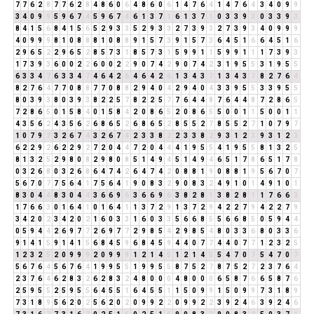
7
7
6
2
8
7
7
6
2
8
4
8
6
0
6
4
8
6
0
6
1
4
7
6
4
1
4
7
6
4
3
4
0
9
9
3
4
0
9
9
5
9
6
7
4
5
9
6
7
4
6
1
3
7
1
6
1
3
7
1
0
3
3
9
3
0
3
3
9
3
8
4
1
5
6
8
4
1
5
6
5
2
9
3
3
5
2
9
3
3
2
7
3
9
3
2
7
3
9
3
4
0
9
9
9
4
0
9
9
9
8
1
0
8
8
8
1
0
8
8
9
1
5
7
3
9
1
5
7
3
6
4
5
1
6
6
4
5
1
6
2
9
6
5
2
2
9
6
5
2
8
5
7
3
1
8
5
7
3
1
5
9
9
1
1
5
9
9
1
1
1
7
3
9
3
1
7
3
9
3
6
0
0
2
2
6
0
0
2
2
9
0
7
4
2
9
0
7
4
2
3
1
9
5
5
3
1
9
5
5
6
3
3
4
7
6
3
3
4
7
4
6
4
2
6
4
6
4
2
6
1
3
4
3
7
1
3
4
3
7
8
2
7
6
4
8
2
7
6
4
7
7
0
8
8
7
7
0
8
8
2
9
4
0
4
2
9
4
0
4
3
3
9
5
5
3
3
9
5
5
8
0
3
9
3
8
0
3
9
3
8
2
2
5
7
8
2
2
5
7
7
6
4
4
8
7
6
4
4
8
7
2
8
6
5
7
2
8
6
5
0
1
5
8
4
0
1
5
8
4
2
0
8
6
5
2
0
8
6
5
5
0
0
1
1
5
0
0
1
1
4
3
5
6
2
4
3
5
6
2
6
8
6
5
2
6
8
6
5
2
8
5
5
2
7
8
5
5
2
7
1
0
7
9
7
1
0
7
9
7
3
2
6
7
4
3
2
6
7
4
2
3
3
8
2
2
3
3
8
2
9
3
1
2
3
9
3
1
2
3
6
2
2
9
2
6
2
2
9
2
7
2
0
4
4
7
2
0
4
4
4
1
9
5
5
4
1
9
5
5
8
1
3
2
5
8
1
3
2
5
2
9
8
0
8
2
9
8
0
8
5
1
4
9
4
5
1
4
9
4
6
5
1
7
8
6
5
1
7
8
0
3
2
6
8
0
3
2
6
8
6
4
7
4
2
6
4
7
4
2
0
8
8
1
9
0
8
8
1
9
5
6
7
0
7
5
6
7
0
7
7
5
6
4
1
7
5
6
4
1
9
0
8
3
2
9
0
8
3
2
4
9
1
0
1
4
9
1
0
1
8
3
0
4
4
8
3
0
4
4
3
6
6
9
6
3
6
6
9
6
3
8
2
8
1
3
8
2
8
1
1
7
6
6
3
1
7
6
6
3
0
1
6
4
1
0
1
6
4
1
1
3
7
2
9
1
3
7
2
9
4
2
2
7
9
4
2
2
7
9
3
4
2
0
2
3
4
2
0
2
1
6
0
3
3
1
6
0
3
3
5
6
6
8
5
5
6
6
8
5
0
5
9
4
4
0
5
9
4
4
2
6
9
7
7
2
6
9
7
7
2
9
8
5
4
2
9
8
5
4
8
0
3
3
6
8
0
3
3
6
9
1
4
1
5
9
1
4
1
5
6
8
4
5
9
6
8
4
5
9
4
4
0
7
7
4
4
0
7
7
1
2
3
2
5
1
2
3
2
5
2
0
9
9
9
2
0
9
9
9
1
2
1
4
5
1
2
1
4
5
5
4
7
0
7
5
4
7
0
7
5
6
7
6
4
5
6
7
6
4
1
9
9
5
5
1
9
9
5
5
8
7
5
2
7
8
7
5
2
7
2
3
7
6
4
2
3
7
6
4
6
2
8
3
2
6
2
8
3
2
4
8
0
0
0
4
8
0
0
0
6
5
8
7
6
6
5
8
7
6
2
5
9
5
5
2
5
9
5
5
6
4
5
5
1
6
4
5
5
1
1
5
0
9
9
1
5
0
9
9
7
3
1
8
9
7
3
1
8
9
5
6
2
0
2
5
6
2
0
2
0
9
9
2
2
0
9
9
2
2
3
9
2
4
6
3
9
2
4
6