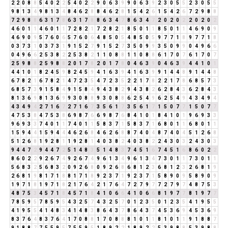
2
2
0
8
8
5
4
0
2
2
5
4
0
2
2
9
0
6
3
9
9
0
6
3
9
2
3
0
5
5
2
3
0
5
5
9
8
1
3
4
9
8
1
3
4
8
4
6
2
8
8
4
6
2
8
1
5
4
2
6
1
5
4
2
6
7
2
9
8
8
7
2
9
8
8
6
3
1
7
8
6
3
1
7
8
8
6
3
4
7
8
6
3
4
7
2
0
2
0
2
2
0
2
0
2
4
6
0
1
1
4
6
0
1
1
7
2
8
2
1
7
2
8
2
1
8
5
0
1
1
8
5
0
1
1
4
6
9
0
9
4
6
9
0
9
5
7
6
0
6
5
7
6
0
6
4
8
5
0
5
4
8
5
0
5
9
7
7
1
8
9
7
7
1
8
0
3
7
3
1
0
3
7
3
1
9
1
5
2
7
9
1
5
2
7
3
5
0
9
9
3
5
0
9
9
0
4
9
6
6
0
4
9
6
6
2
5
3
8
2
2
5
3
8
2
1
1
0
8
8
1
1
0
8
8
6
1
7
0
7
6
1
7
0
7
2
5
9
8
8
2
5
9
8
8
2
0
1
7
8
2
0
1
7
8
0
4
6
3
9
0
4
6
3
9
4
4
1
0
1
4
4
1
0
1
8
2
4
5
9
8
2
4
5
9
4
1
6
3
9
4
1
6
3
9
9
1
4
4
8
9
1
4
4
8
6
7
8
2
1
6
7
8
2
1
4
7
2
3
5
4
7
2
3
5
2
2
1
7
8
2
2
1
7
8
6
8
5
7
3
6
8
5
7
3
9
1
5
8
4
9
1
5
8
4
9
4
3
8
2
9
4
3
8
2
6
2
8
4
3
6
2
8
4
3
8
1
3
6
9
8
1
3
6
9
9
3
0
8
8
9
3
0
8
8
6
2
5
4
9
6
2
5
4
9
4
3
4
9
4
4
3
4
9
4
2
7
1
6
7
2
7
1
6
7
3
5
6
1
7
3
5
6
1
7
1
5
0
7
7
1
5
0
7
7
4
7
5
3
8
4
7
5
3
8
6
9
8
7
6
6
9
8
7
6
8
4
1
0
1
8
4
1
0
1
9
6
9
3
3
9
6
9
3
3
7
4
0
1
1
7
4
0
1
1
5
8
3
7
1
5
8
3
7
1
6
8
0
1
1
6
8
0
1
1
1
5
9
4
4
1
5
9
4
4
4
6
2
6
8
4
6
2
6
8
8
7
4
0
4
8
7
4
0
4
5
1
2
6
8
5
1
2
6
8
1
9
2
8
1
1
9
2
8
1
4
0
3
8
2
4
0
3
8
2
2
4
3
0
3
2
4
3
0
3
9
4
4
7
2
9
4
4
7
2
5
1
4
8
3
5
1
4
8
3
7
4
5
1
6
7
4
5
1
6
8
6
0
2
2
8
6
0
2
2
9
2
6
7
4
9
2
6
7
4
9
6
1
3
4
9
6
1
3
4
7
3
0
1
1
7
3
0
1
1
5
6
8
3
2
5
6
8
3
2
0
9
2
6
8
0
9
2
6
8
6
8
1
2
3
6
8
1
2
3
2
6
8
1
9
2
6
8
1
9
8
1
7
1
8
8
1
7
1
8
9
2
3
7
1
9
2
3
7
1
5
8
9
0
9
5
8
9
0
9
1
9
7
1
8
1
9
7
1
8
2
1
7
6
4
2
1
7
6
4
7
2
7
9
7
7
2
7
9
7
4
8
7
5
3
4
8
7
5
3
4
5
7
1
8
4
5
7
1
8
4
1
0
6
6
4
1
0
6
6
8
1
9
7
7
8
1
9
7
7
7
8
5
9
5
7
8
5
9
5
4
3
2
5
7
4
3
2
5
7
0
1
2
3
5
0
1
2
3
5
4
1
9
5
5
4
1
9
5
5
4
1
4
8
3
4
1
4
8
3
8
6
4
3
7
8
6
4
3
7
4
5
3
6
9
4
5
3
6
9
8
3
7
6
4
8
3
7
6
4
1
7
0
8
8
1
7
0
8
8
8
1
0
1
1
8
1
0
1
1
9
1
8
8
7
9
1
8
8
7
7
5
5
9
5
7
5
5
9
5
1
8
9
2
2
1
8
9
2
2
5
3
9
8
8
5
3
9
8
8