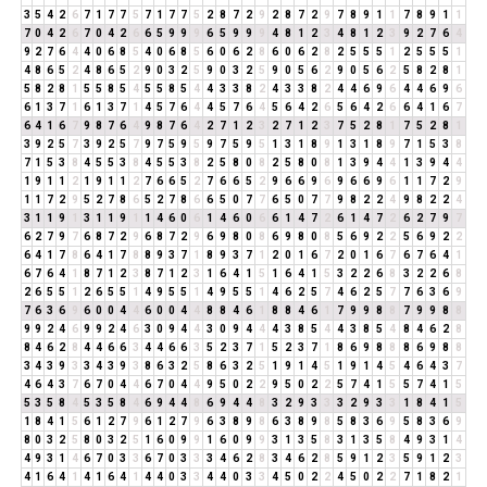
3
5
4
2
6
7
1
7
7
5
7
1
7
7
5
2
8
7
2
9
2
8
7
2
9
7
8
9
1
1
7
8
9
1
1
7
0
4
2
6
7
0
4
2
6
6
5
9
9
9
6
5
9
9
9
4
8
1
2
3
4
8
1
2
3
9
2
7
6
4
9
2
7
6
4
4
0
6
8
5
4
0
6
8
5
6
0
6
2
8
6
0
6
2
8
2
5
5
5
1
2
5
5
5
1
4
8
6
5
2
4
8
6
5
2
9
0
3
2
5
9
0
3
2
5
9
0
5
6
2
9
0
5
6
2
5
8
2
8
1
5
8
2
8
1
5
5
8
5
4
5
5
8
5
4
4
3
3
8
2
4
3
3
8
2
4
4
6
9
6
4
4
6
9
6
6
1
3
7
1
6
1
3
7
1
4
5
7
6
4
4
5
7
6
4
5
6
4
2
6
5
6
4
2
6
6
4
1
6
7
6
4
1
6
7
9
8
7
6
4
9
8
7
6
4
2
7
1
2
3
2
7
1
2
3
7
5
2
8
1
7
5
2
8
1
3
9
2
5
7
3
9
2
5
7
9
7
5
9
5
9
7
5
9
5
1
3
1
8
9
1
3
1
8
9
7
1
5
3
8
7
1
5
3
8
4
5
5
3
8
4
5
5
3
8
2
5
8
0
8
2
5
8
0
8
1
3
9
4
4
1
3
9
4
4
1
9
1
1
2
1
9
1
1
2
7
6
6
5
2
7
6
6
5
2
9
6
6
9
6
9
6
6
9
6
1
1
7
2
9
1
1
7
2
9
5
2
7
8
6
5
2
7
8
6
6
5
0
7
7
6
5
0
7
7
9
8
2
2
4
9
8
2
2
4
3
1
1
9
1
3
1
1
9
1
1
4
6
0
6
1
4
6
0
6
6
1
4
7
2
6
1
4
7
2
6
2
7
9
7
6
2
7
9
7
6
8
7
2
9
6
8
7
2
9
6
9
8
0
8
6
9
8
0
8
5
6
9
2
2
5
6
9
2
2
6
4
1
7
8
6
4
1
7
8
8
9
3
7
1
8
9
3
7
1
2
0
1
6
7
2
0
1
6
7
6
7
6
4
1
6
7
6
4
1
8
7
1
2
3
8
7
1
2
3
1
6
4
1
5
1
6
4
1
5
3
2
2
6
8
3
2
2
6
8
2
6
5
5
1
2
6
5
5
1
4
9
5
5
1
4
9
5
5
1
4
6
2
5
7
4
6
2
5
7
7
6
3
6
9
7
6
3
6
9
6
0
0
4
4
6
0
0
4
4
8
8
4
6
1
8
8
4
6
1
7
9
9
8
8
7
9
9
8
8
9
9
2
4
6
9
9
2
4
6
3
0
9
4
4
3
0
9
4
4
4
3
8
5
4
4
3
8
5
4
8
4
6
2
8
8
4
6
2
8
4
4
6
6
3
4
4
6
6
3
5
2
3
7
1
5
2
3
7
1
8
6
9
8
8
8
6
9
8
8
3
4
3
9
3
3
4
3
9
3
8
6
3
2
5
8
6
3
2
5
1
9
1
4
5
1
9
1
4
5
4
6
4
3
7
4
6
4
3
7
6
7
0
4
4
6
7
0
4
4
9
5
0
2
2
9
5
0
2
2
5
7
4
1
5
5
7
4
1
5
5
3
5
8
4
5
3
5
8
4
6
9
4
4
8
6
9
4
4
8
3
2
9
3
3
3
2
9
3
3
1
8
4
1
5
1
8
4
1
5
6
1
2
7
9
6
1
2
7
9
6
3
8
9
8
6
3
8
9
8
5
8
3
6
9
5
8
3
6
9
8
0
3
2
5
8
0
3
2
5
1
6
0
9
9
1
6
0
9
9
3
1
3
5
8
3
1
3
5
8
4
9
3
1
4
4
9
3
1
4
6
7
0
3
3
6
7
0
3
3
3
4
6
2
8
3
4
6
2
8
5
9
1
2
3
5
9
1
2
3
4
1
6
4
1
4
1
6
4
1
4
4
0
3
3
4
4
0
3
3
4
5
0
2
2
4
5
0
2
2
7
1
8
2
1