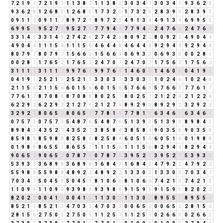
7
2
1
9
1
7
2
1
9
1
1
1
3
8
2
1
1
3
8
2
3
0
3
4
7
3
0
3
4
7
9
3
6
2
8
9
3
6
2
8
1
2
6
8
5
1
2
6
8
5
1
7
3
2
5
1
7
3
2
5
2
8
3
9
3
2
8
3
9
3
0
9
1
1
2
0
9
1
1
2
8
9
7
2
9
8
9
7
2
9
4
9
1
3
4
4
9
1
3
4
6
9
9
5
5
6
9
9
5
5
9
5
2
7
9
9
5
2
7
9
7
7
9
4
4
7
7
9
4
4
2
4
7
6
4
2
4
7
6
4
3
3
1
4
5
3
3
1
4
5
2
7
4
2
6
2
7
4
2
6
8
0
9
2
2
8
0
9
2
2
4
9
0
4
4
4
9
0
4
4
1
1
1
5
6
1
1
1
5
6
4
6
4
4
8
4
6
4
4
8
9
2
9
4
4
9
2
9
4
4
8
0
7
9
7
8
0
7
9
7
1
5
6
6
3
1
5
6
6
3
0
6
9
3
3
0
6
9
3
3
0
0
2
8
1
0
0
2
8
1
1
7
6
5
2
1
7
6
5
2
2
4
7
0
7
2
4
7
0
7
1
7
5
6
2
1
7
5
6
2
3
1
1
1
2
3
1
1
1
2
9
9
7
6
4
9
9
7
6
4
1
4
6
0
6
1
4
6
0
6
0
4
1
9
1
0
4
1
9
1
2
5
2
1
3
2
5
2
1
3
3
3
0
3
3
3
3
0
3
3
1
0
2
4
6
1
0
2
4
6
2
1
1
5
6
2
1
1
5
6
6
0
1
5
6
6
0
1
5
6
5
7
6
6
3
5
7
6
6
3
7
7
6
1
7
7
7
6
1
7
8
7
0
8
8
8
7
0
8
8
8
0
2
5
7
8
0
2
5
7
2
1
2
2
4
2
1
2
2
4
6
2
2
9
2
6
2
2
9
2
2
1
2
7
9
2
1
2
7
9
8
9
2
9
2
8
9
2
9
2
3
2
9
2
2
3
2
9
2
2
8
0
6
5
2
8
0
6
5
2
7
7
8
1
9
7
7
8
1
9
6
3
4
6
1
6
3
4
6
1
0
7
5
7
3
0
7
5
7
3
5
4
8
7
6
5
4
8
7
6
5
1
3
9
3
5
1
3
9
3
8
9
8
4
3
8
9
8
4
3
4
3
5
2
7
4
3
5
2
7
3
8
5
8
4
3
8
5
8
4
9
0
3
5
8
9
0
3
5
8
8
5
9
8
8
8
5
9
8
8
8
2
5
8
4
8
2
5
8
4
6
0
5
1
6
6
0
5
1
6
0
1
9
8
8
0
1
9
8
8
8
6
5
5
1
8
6
5
5
1
1
1
1
5
6
1
1
1
5
6
8
2
9
4
4
8
2
9
4
4
9
0
6
5
2
9
0
6
5
2
0
7
8
7
6
0
7
8
7
6
3
9
5
2
7
3
9
5
2
7
5
3
9
3
3
5
3
9
3
3
3
6
8
9
8
3
6
8
9
8
1
6
8
4
3
1
6
8
4
3
4
7
9
2
2
4
7
9
2
2
5
5
9
8
8
5
5
9
8
8
4
8
9
2
2
4
8
9
2
2
1
3
3
0
3
1
3
3
0
3
7
0
3
4
7
7
0
3
4
7
5
0
4
5
9
5
0
4
5
9
8
1
0
6
6
8
1
0
6
6
7
4
2
1
3
7
4
2
1
3
1
1
0
9
9
1
1
0
9
9
9
3
9
8
8
9
3
9
8
8
9
1
5
9
5
9
1
5
9
5
8
2
0
2
2
8
2
0
2
2
0
0
4
1
5
0
0
4
1
5
1
1
3
0
3
1
1
3
0
3
8
9
5
5
1
8
9
5
5
1
8
5
2
1
3
8
5
2
1
3
4
7
0
3
3
4
7
0
3
3
0
0
6
5
2
0
0
6
5
2
2
8
1
5
6
2
8
1
5
6
2
7
5
0
5
2
7
5
0
5
1
1
2
5
7
1
1
2
5
7
0
2
6
6
3
0
2
6
6
3