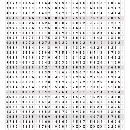
4
7
7
1
8
1
8
6
4
1
1
8
6
4
1
5
4
9
0
9
5
4
9
0
9
8
8
5
6
2
8
8
5
6
2
9
3
8
3
2
9
3
8
3
2
0
1
5
5
1
0
1
5
5
1
6
9
0
3
3
6
9
0
3
3
4
2
4
7
2
4
2
4
7
2
1
4
3
2
5
1
4
3
2
5
7
2
2
9
2
7
2
2
9
2
3
4
1
4
5
3
4
1
4
5
3
6
4
6
1
3
6
4
6
1
8
3
6
8
5
8
3
6
8
5
7
5
9
3
3
7
5
9
3
3
7
0
3
5
8
7
0
3
5
8
4
6
2
6
8
4
6
2
6
8
0
0
0
2
2
0
0
0
2
2
3
2
3
7
1
3
2
3
7
1
0
9
9
6
6
0
9
9
6
6
8
0
9
5
5
8
0
9
5
5
1
6
3
1
4
1
6
3
1
4
1
7
1
8
9
1
7
1
8
9
6
1
1
8
9
6
1
1
8
9
4
9
9
5
5
4
9
9
5
5
1
5
2
8
1
1
5
2
8
1
4
0
7
3
1
4
0
7
3
1
3
9
7
5
3
3
9
7
5
3
1
8
4
3
7
1
8
4
3
7
0
3
9
8
8
0
3
9
8
8
8
2
7
2
9
8
2
7
2
9
8
0
2
2
4
8
0
2
2
4
9
3
1
2
3
9
3
1
2
3
7
6
8
4
3
7
6
8
4
3
9
4
1
3
4
9
4
1
3
4
4
3
2
9
2
4
3
2
9
2
3
2
9
1
1
3
2
9
1
1
2
5
9
6
6
2
5
9
6
6
7
9
5
3
8
7
9
5
3
8
8
7
1
3
4
8
7
1
3
4
7
6
1
9
1
7
6
1
9
1
6
7
1
0
1
6
7
1
0
1
6
1
0
2
2
6
1
0
2
2
9
4
3
2
5
9
4
3
2
5
6
3
4
2
6
6
3
4
2
6
2
0
3
2
5
2
0
3
2
5
9
1
2
0
2
9
1
2
0
2
6
2
8
0
8
6
2
8
0
8
7
1
2
1
3
7
1
2
1
3
9
8
3
5
8
9
8
3
5
8
7
6
1
8
9
7
6
1
8
9
8
9
3
3
6
8
9
3
3
6
1
5
6
7
4
1
5
6
7
4
9
0
6
1
7
9
0
6
1
7
0
4
5
6
2
0
4
5
6
2
4
5
1
8
9
4
5
1
8
9
2
2
3
6
9
2
2
3
6
9
1
2
9
4
4
1
2
9
4
4
6
9
7
0
7
6
9
7
0
7
7
1
2
2
4
7
1
2
2
4
1
0
2
5
7
1
0
2
5
7
8
2
1
4
5
8
2
1
4
5
5
2
0
7
7
5
2
0
7
7
7
0
8
2
1
7
0
8
2
1
6
1
4
0
4
6
1
4
0
4
8
3
9
2
2
8
3
9
2
2
7
7
6
1
7
7
7
6
1
7
1
2
9
4
4
1
2
9
4
4
3
5
8
0
8
3
5
8
0
8
3
0
9
2
2
3
0
9
2
2
1
5
2
9
2
1
5
2
9
2
5
4
3
8
2
5
4
3
8
2
8
6
1
3
4
8
6
1
3
4
2
0
4
3
7
2
0
4
3
7
6
6
4
6
1
6
6
4
6
1
5
6
6
5
2
5
6
6
5
2
4
5
6
2
8
4
5
6
2
8
0
0
2
8
1
0
0
2
8
1
1
3
2
5
7
1
3
2
5
7
6
8
5
2
7
6
8
5
2
7
8
9
7
0
7
8
9
7
0
7
9
3
4
6
1
9
3
4
6
1
2
0
3
5
8
2
0
3
5
8
4
5
6
9
6
4
5
6
9
6
4
0
7
5
3
4
0
7
5
3
3
7
1
5
6
3
7
1
5
6
4
1
6
8
5
4
1
6
8
5
4
5
6
7
4
4
5
6
7
4
5
6
0
4
4
5
6
0
4
4
4
1
9
0
9
4
1
9
0
9
9
7
8
4
3
9
7
8
4
3
X
X
X
X
X
X
X
X
X
X
2
2
0
8
8