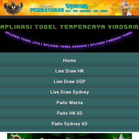
Home
Live Draw HK
Live Draw SGP
Live Draw Sydney
Paito Warna
Paito HK 6D
Paito Sydney 6D