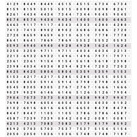
4
1
2
9
2
8
4
4
9
4
8
4
4
9
4
4
5
1
5
6
4
5
1
5
6
6
7
3
4
7
6
7
3
4
7
8
1
5
9
5
8
1
5
9
5
5
0
1
5
6
5
0
1
5
6
0
0
9
8
8
0
0
9
8
8
8
2
6
1
7
8
2
6
1
7
4
4
3
4
7
4
4
3
4
7
7
3
4
4
8
7
3
4
4
8
9
0
4
5
9
9
0
4
5
9
8
5
7
4
2
8
5
7
4
2
9
4
3
4
7
9
4
3
4
7
1
4
0
0
0
1
4
0
0
0
6
4
6
3
9
6
4
6
3
9
9
1
1
7
8
9
1
1
7
8
4
3
4
3
7
4
3
4
3
7
4
2
8
0
8
4
2
8
0
8
7
4
1
3
4
7
4
1
3
4
8
9
0
2
2
8
9
0
2
2
3
6
8
6
5
3
6
8
6
5
2
7
2
0
2
2
7
2
0
2
8
6
5
9
5
8
6
5
9
5
6
3
1
0
1
6
3
1
0
1
7
7
7
8
6
7
7
7
8
6
8
6
4
1
5
8
6
4
1
5
7
8
6
9
6
7
8
6
9
6
5
5
5
2
7
5
5
5
2
7
0
5
9
3
3
0
5
9
3
3
4
9
4
0
4
4
9
4
0
4
4
9
2
8
1
4
9
2
8
1
1
6
2
4
6
1
6
2
4
6
3
2
5
0
5
3
2
5
0
5
9
7
1
1
2
9
7
1
1
2
4
0
3
4
7
4
0
3
4
7
2
2
1
3
4
2
2
1
3
4
6
9
3
2
5
6
9
3
2
5
1
4
9
6
6
1
4
9
6
6
7
9
7
1
8
7
9
7
1
8
2
3
6
1
7
2
3
6
1
7
9
1
5
4
9
9
1
5
4
9
5
6
1
8
9
5
6
1
8
9
2
3
9
8
8
2
3
9
8
8
4
0
3
4
7
4
0
3
4
7
8
2
9
4
4
8
2
9
4
4
7
2
0
2
2
7
2
0
2
2
8
4
2
5
7
8
4
2
5
7
5
8
0
4
4
5
8
0
4
4
5
3
5
9
5
5
3
5
9
5
5
1
5
3
8
5
1
5
3
8
4
2
1
7
8
4
2
1
7
8
5
2
8
5
4
5
2
8
5
4
0
5
5
5
1
0
5
5
5
1
8
4
5
0
5
8
4
5
0
5
5
9
1
4
5
5
9
1
4
5
0
7
9
8
8
0
7
9
8
8
0
5
4
5
9
0
5
4
5
9
8
3
0
5
5
8
3
0
5
5
2
7
6
7
4
2
7
6
7
4
1
6
6
6
3
1
6
6
6
3
9
0
2
9
2
9
0
2
9
2
6
1
4
6
1
6
1
4
6
1
5
1
2
6
8
5
1
2
6
8
7
9
0
4
4
7
9
0
4
4
7
0
7
3
1
7
0
7
3
1
5
4
3
8
2
5
4
3
8
2
9
9
4
7
2
9
9
4
7
2
7
6
9
8
8
7
6
9
8
8
6
0
5
4
9
6
0
5
4
9
4
0
3
0
3
4
0
3
0
3
0
1
0
2
2
0
1
0
2
2
6
0
1
6
7
6
0
1
6
7
6
6
5
0
5
6
6
5
0
5
8
4
7
8
6
8
4
7
8
6
8
4
4
7
2
8
4
4
7
2
1
1
0
5
5
1
1
0
5
5
3
7
8
6
5
3
7
8
6
5
4
5
8
7
6
4
5
8
7
6
7
3
3
9
3
7
3
3
9
3
0
0
4
2
6
0
0
4
2
6
0
0
8
1
9
0
0
8
1
9
4
2
1
3
4
4
2
1
3
4
7
0
8
3
2
7
0
8
3
2
8
1
7
9
7
8
1
7
9
7
8
5
9
2
2
8
5
9
2
2
5
7
0
3
3
5
7
0
3
3
7
5
3
7
1
7
5
3
7
1
5
1
5
4
9
5
1
5
4
9
2
0
5
0
5
2
0
5
0
5
1
0
3
6
9
1
0
3
6
9
5
7
4
8
3
5
7
4
8
3
7
1
8
7
6