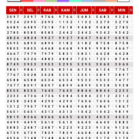
SEN
SEL
RAB
KAM
JUM
SAB
MIN
D
D
D
D
D
D
D
3
0
9
7
7
3
0
9
7
7
9
7
6
6
3
9
7
6
6
3
5
6
8
3
2
5
6
8
3
2
9
3
2
4
6
9
3
2
4
6
2
0
9
5
5
2
0
9
5
5
1
1
3
2
5
1
1
3
2
5
3
2
7
0
7
3
2
7
0
7
6
4
8
9
8
6
4
8
9
8
7
0
1
8
9
7
0
1
8
9
9
4
8
8
7
9
4
8
8
7
2
7
8
5
4
2
7
8
5
4
8
5
8
5
4
8
5
8
5
4
2
4
4
2
6
2
4
4
2
6
9
3
4
2
6
9
3
4
2
6
4
8
2
4
6
4
8
2
4
6
9
9
2
7
9
9
9
2
7
9
9
6
4
7
2
9
6
4
7
2
6
0
9
5
5
6
0
9
5
5
6
8
9
0
9
6
8
9
0
9
3
1
8
2
1
3
1
8
2
1
8
7
5
8
4
8
7
5
8
4
9
8
0
5
5
9
8
0
5
5
6
4
6
8
5
6
4
6
8
5
9
9
8
9
8
9
9
8
9
8
4
6
6
7
4
4
6
6
7
4
7
9
7
9
7
7
9
7
9
7
5
8
3
1
4
5
8
3
1
4
6
4
2
8
1
6
4
2
8
1
6
3
2
6
8
6
3
2
6
8
4
8
8
3
2
4
8
8
3
2
7
2
5
1
6
7
2
5
1
6
8
7
4
9
4
8
7
4
9
4
3
9
5
3
8
3
9
5
3
8
5
2
9
5
5
5
2
9
5
5
3
0
6
0
6
3
0
6
0
6
9
8
6
1
7
9
8
6
1
7
8
3
1
6
7
8
3
1
6
7
6
1
3
4
7
6
1
3
4
7
7
7
6
7
4
7
7
6
7
4
3
0
2
8
1
3
0
2
8
1
3
3
5
1
6
3
3
5
1
6
3
8
9
7
7
3
8
9
7
7
6
5
8
8
7
6
5
8
8
7
6
5
3
4
7
6
5
3
4
7
9
5
3
3
6
9
5
3
3
6
7
4
7
7
5
7
4
7
7
5
8
0
9
7
7
8
0
9
7
7
6
8
9
9
9
6
8
9
9
9
5
9
3
8
2
5
9
3
8
2
8
5
5
5
1
8
5
5
5
1
7
6
4
5
9
7
6
4
5
9
8
8
4
4
8
8
8
4
4
8
2
2
3
3
6
2
2
3
3
6
4
7
3
6
9
4
7
3
6
9
5
0
8
4
3
5
0
8
4
3
2
3
1
2
3
2
3
1
2
3
2
4
5
8
4
2
4
5
8
4
4
2
9
0
9
4
2
9
0
9
7
6
0
6
6
7
6
0
6
6
1
3
1
2
3
1
3
1
2
3
7
9
0
7
7
7
9
0
7
7
9
6
8
0
8
9
6
8
0
8
1
8
6
7
4
1
8
6
7
4
5
6
5
1
6
5
6
5
1
6
4
3
1
3
4
4
3
1
3
4
1
0
4
2
6
1
0
4
2
6
9
8
1
9
1
9
8
1
9
1
8
3
6
6
3
8
3
6
6
3
6
6
0
5
5
6
6
0
5
5
4
0
3
3
6
4
0
3
3
6
4
4
9
9
9
4
4
9
9
9
5
6
1
0
1
5
6
1
0
1
6
6
4
0
4
6
6
4
0
4
5
8
8
3
2
5
8
8
3
2
2
4
8
7
6
2
4
8
7
6
9
2
2
3
5
9
2
2
3
5
9
1
3
6
9
9
1
3
6
9
6
7
3
9
3
6
7
3
9
3
7
8
3
9
3
7
8
3
9
3
4
6
0
8
8
4
6
0
8
8
6
9
3
6
9
6
9
3
6
9
7
1
4
8
3
7
1
4
8
3
6
6
2
0
2
6
6
2
0
2
3
1
7
0
7
3
1
7
0
7