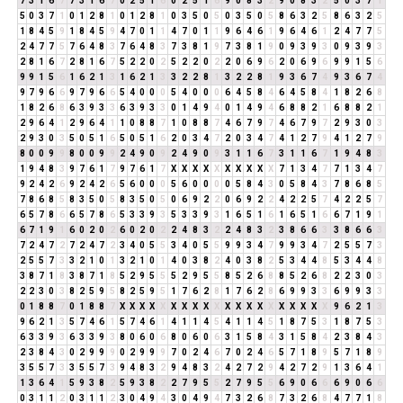
7
3
1
6
7
7
3
1
6
7
0
2
5
1
6
0
2
5
1
6
9
0
8
3
2
9
0
8
3
2
5
0
3
7
1
5
0
3
7
1
0
1
2
8
1
0
1
2
8
1
0
3
5
0
5
0
3
5
0
5
8
6
3
2
5
8
6
3
2
5
1
8
4
5
9
1
8
4
5
9
4
7
0
1
1
4
7
0
1
1
9
6
4
6
1
9
6
4
6
1
2
4
7
7
5
2
4
7
7
5
7
6
4
8
3
7
6
4
8
3
7
3
8
1
9
7
3
8
1
9
0
9
3
9
3
0
9
3
9
3
2
8
1
6
7
2
8
1
6
7
5
2
2
0
2
5
2
2
0
2
2
0
6
9
6
2
0
6
9
6
9
9
1
5
6
9
9
1
5
6
1
6
2
1
3
1
6
2
1
3
3
2
2
8
1
3
2
2
8
1
9
3
6
7
4
9
3
6
7
4
9
7
9
6
6
9
7
9
6
6
5
4
0
0
0
5
4
0
0
0
6
4
5
8
4
6
4
5
8
4
1
8
2
6
8
1
8
2
6
8
6
3
9
3
3
6
3
9
3
3
0
1
4
9
4
0
1
4
9
4
6
8
8
2
1
6
8
8
2
1
2
9
6
4
1
2
9
6
4
1
1
0
8
8
7
1
0
8
8
7
4
6
7
9
7
4
6
7
9
7
2
9
3
0
3
2
9
3
0
3
5
0
5
1
6
5
0
5
1
6
2
0
3
4
7
2
0
3
4
7
4
1
2
7
9
4
1
2
7
9
8
0
0
9
9
8
0
0
9
9
2
4
9
0
9
2
4
9
0
9
3
1
1
6
7
3
1
1
6
7
1
9
4
8
3
1
9
4
8
3
9
7
6
1
7
9
7
6
1
7
X
X
X
X
X
X
X
X
X
X
7
1
3
4
7
7
1
3
4
7
9
2
4
2
6
9
2
4
2
6
5
6
0
0
0
5
6
0
0
0
0
5
8
4
3
0
5
8
4
3
7
8
6
8
5
7
8
6
8
5
8
3
5
0
5
8
3
5
0
5
0
6
9
2
2
0
6
9
2
2
4
2
2
5
7
4
2
2
5
7
6
5
7
8
6
6
5
7
8
6
5
3
3
9
3
5
3
3
9
3
1
6
5
1
6
1
6
5
1
6
6
7
1
9
1
6
7
1
9
1
6
0
2
0
2
6
0
2
0
2
2
4
8
3
2
2
4
8
3
2
3
8
6
6
3
3
8
6
6
3
7
2
4
7
2
7
2
4
7
2
3
4
0
5
5
3
4
0
5
5
9
9
3
4
7
9
9
3
4
7
2
5
5
7
3
2
5
5
7
3
3
2
1
0
1
3
2
1
0
1
4
0
3
8
2
4
0
3
8
2
5
3
4
4
8
5
3
4
4
8
3
8
7
1
8
3
8
7
1
8
5
2
9
5
5
5
2
9
5
5
8
5
2
6
8
8
5
2
6
8
2
2
3
0
3
2
2
3
0
3
8
2
5
9
5
8
2
5
9
5
1
7
6
2
8
1
7
6
2
8
6
9
9
3
3
6
9
9
3
3
0
1
8
8
7
0
1
8
8
7
X
X
X
X
X
X
X
X
X
X
X
X
X
X
X
X
X
X
X
X
9
6
2
1
3
9
6
2
1
3
5
7
4
6
1
5
7
4
6
1
4
1
1
4
5
4
1
1
4
5
1
8
7
5
3
1
8
7
5
3
6
3
3
9
3
6
3
3
9
3
8
0
6
0
6
8
0
6
0
6
3
1
5
8
4
3
1
5
8
4
2
3
8
4
3
2
3
8
4
3
0
2
9
9
9
0
2
9
9
9
7
0
2
4
6
7
0
2
4
6
5
7
1
8
9
5
7
1
8
9
3
5
5
7
3
3
5
5
7
3
9
4
8
3
2
9
4
8
3
2
4
2
7
2
9
4
2
7
2
9
1
3
6
4
1
1
3
6
4
1
5
9
3
8
2
5
9
3
8
2
2
7
9
5
5
2
7
9
5
5
6
9
0
6
6
6
9
0
6
6
0
3
1
1
2
0
3
1
1
2
3
0
4
9
4
3
0
4
9
4
7
3
2
6
8
7
3
2
6
8
4
7
7
1
8