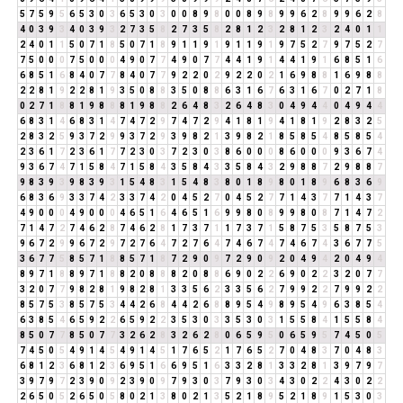
5
7
5
9
5
6
5
3
0
3
6
5
3
0
3
0
0
8
9
8
0
0
8
9
8
9
9
6
2
8
9
9
6
2
8
4
0
3
9
3
4
0
3
9
3
2
7
3
5
8
2
7
3
5
8
2
8
1
2
3
2
8
1
2
3
2
4
0
1
1
2
4
0
1
1
5
0
7
1
8
5
0
7
1
8
9
1
1
9
1
9
1
1
9
1
9
7
5
2
7
9
7
5
2
7
7
5
0
0
0
7
5
0
0
0
4
9
0
7
7
4
9
0
7
7
4
4
1
9
1
4
4
1
9
1
6
8
5
1
6
6
8
5
1
6
8
4
0
7
7
8
4
0
7
7
9
2
2
0
2
9
2
2
0
2
1
6
9
8
8
1
6
9
8
8
2
2
8
1
9
2
2
8
1
9
3
5
0
8
8
3
5
0
8
8
6
3
1
6
7
6
3
1
6
7
0
2
7
1
8
0
2
7
1
8
8
1
9
8
8
8
1
9
8
8
2
6
4
8
3
2
6
4
8
3
0
4
9
4
4
0
4
9
4
4
6
8
3
1
4
6
8
3
1
4
7
4
7
2
9
7
4
7
2
9
4
1
8
1
9
4
1
8
1
9
2
8
3
2
5
2
8
3
2
5
9
3
7
2
9
9
3
7
2
9
3
9
8
2
1
3
9
8
2
1
8
5
8
5
4
8
5
8
5
4
2
3
6
1
7
2
3
6
1
7
7
2
3
0
3
7
2
3
0
3
8
6
0
0
0
8
6
0
0
0
9
3
6
7
4
9
3
6
7
4
7
1
5
8
4
7
1
5
8
4
3
5
8
4
3
3
5
8
4
3
2
9
8
8
7
2
9
8
8
7
9
8
3
9
3
9
8
3
9
3
1
5
4
8
3
1
5
4
8
3
8
0
1
8
9
8
0
1
8
9
6
8
3
6
9
6
8
3
6
9
3
3
7
4
2
3
3
7
4
2
0
4
5
2
7
0
4
5
2
7
7
1
4
3
7
7
1
4
3
7
4
9
0
0
0
4
9
0
0
0
4
6
5
1
6
4
6
5
1
6
9
9
8
0
8
9
9
8
0
8
7
1
4
7
2
7
1
4
7
2
7
4
6
2
8
7
4
6
2
8
1
7
3
7
1
1
7
3
7
1
5
8
7
5
3
5
8
7
5
3
9
6
7
2
9
9
6
7
2
9
7
2
7
6
4
7
2
7
6
4
7
4
6
7
4
7
4
6
7
4
3
6
7
7
5
3
6
7
7
5
8
5
7
1
8
8
5
7
1
8
7
2
9
0
9
7
2
9
0
9
2
0
4
9
4
2
0
4
9
4
8
9
7
1
8
8
9
7
1
8
8
2
0
8
8
8
2
0
8
8
6
9
0
2
2
6
9
0
2
2
3
2
0
7
7
3
2
0
7
7
9
8
2
8
1
9
8
2
8
1
3
3
5
6
2
3
3
5
6
2
7
9
9
2
2
7
9
9
2
2
8
5
7
5
3
8
5
7
5
3
4
4
2
6
8
4
4
2
6
8
8
9
5
4
9
8
9
5
4
9
6
3
8
5
4
6
3
8
5
4
6
5
9
2
2
6
5
9
2
2
3
5
3
0
3
3
5
3
0
3
1
5
5
8
4
1
5
5
8
4
8
5
0
7
7
8
5
0
7
7
3
2
6
2
8
3
2
6
2
8
0
6
5
9
5
0
6
5
9
5
7
4
5
0
5
7
4
5
0
5
4
9
1
4
5
4
9
1
4
5
1
7
6
5
2
1
7
6
5
2
7
0
4
8
3
7
0
4
8
3
6
8
1
2
3
6
8
1
2
3
6
9
5
1
6
6
9
5
1
6
3
3
2
8
1
3
3
2
8
1
3
9
7
9
7
3
9
7
9
7
2
3
9
0
9
2
3
9
0
9
7
9
3
0
3
7
9
3
0
3
4
3
0
2
2
4
3
0
2
2
2
6
5
0
5
2
6
5
0
5
8
0
2
1
3
8
0
2
1
3
5
2
1
8
9
5
2
1
8
9
1
5
3
0
3