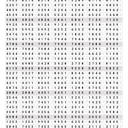
7
9
0
3
3
8
3
7
4
2
8
3
7
4
2
3
2
8
9
8
3
2
8
9
8
6
7
1
4
5
6
7
1
4
5
3
2
5
7
3
3
2
5
7
3
4
7
2
1
3
4
7
2
1
3
1
5
9
4
4
1
5
9
4
4
4
8
3
9
3
4
8
3
9
3
3
2
9
4
4
3
2
9
4
4
3
2
0
4
4
3
2
0
4
4
8
9
6
2
8
8
9
6
2
8
4
5
2
9
2
4
5
2
9
2
5
5
2
5
7
5
5
2
5
7
6
5
2
5
7
6
5
2
5
7
1
4
6
8
5
1
4
6
8
5
4
8
2
6
8
4
8
2
6
8
5
8
6
1
7
5
8
6
1
7
7
1
2
5
7
7
1
2
5
7
9
9
2
0
2
9
9
2
0
2
9
1
2
4
6
9
1
2
4
6
8
5
1
8
9
8
5
1
8
9
8
6
3
9
3
8
6
3
9
3
5
9
9
2
2
5
9
9
2
2
6
3
5
2
7
6
3
5
2
7
9
9
4
6
1
9
9
4
6
1
3
4
7
6
4
3
4
7
6
4
2
6
7
4
2
2
6
7
4
2
1
8
0
5
5
1
8
0
5
5
7
5
5
0
5
7
5
5
0
5
4
1
7
6
4
4
1
7
6
4
7
9
4
6
1
7
9
4
6
1
5
9
9
6
6
5
9
9
6
6
4
7
8
6
5
4
7
8
6
5
7
9
8
3
2
7
9
8
3
2
7
6
8
6
5
7
6
8
6
5
4
9
4
9
4
4
9
4
9
4
7
0
8
4
3
7
0
8
4
3
2
6
0
0
0
2
6
0
0
0
2
7
9
1
1
2
7
9
1
1
4
5
4
4
8
4
5
4
4
8
4
1
6
6
3
4
1
6
6
3
6
6
2
2
4
6
6
2
2
4
1
1
3
8
2
1
1
3
8
2
7
0
4
9
4
7
0
4
9
4
1
0
6
0
6
1
0
6
0
6
1
2
5
3
8
1
2
5
3
8
6
9
8
5
4
6
9
8
5
4
3
4
2
8
1
3
4
2
8
1
2
7
3
8
2
2
7
3
8
2
8
1
1
5
6
8
1
1
5
6
8
9
4
5
9
8
9
4
5
9
9
3
5
8
4
9
3
5
8
4
5
8
3
2
5
5
8
3
2
5
3
2
2
7
9
3
2
2
7
9
8
0
3
1
4
8
0
3
1
4
8
3
4
6
1
8
3
4
6
1
5
5
8
2
1
5
5
8
2
1
9
3
1
7
8
9
3
1
7
8
6
9
2
7
9
6
9
2
7
9
9
9
9
3
3
9
9
9
3
3
4
2
1
1
2
4
2
1
1
2
8
0
6
5
2
8
0
6
5
2
3
4
3
6
9
3
4
3
6
9
5
8
7
6
4
5
8
7
6
4
3
2
1
1
2
3
2
1
1
2
1
2
8
8
7
1
2
8
8
7
0
7
0
5
5
0
7
0
5
5
2
8
8
4
3
2
8
8
4
3
4
4
5
1
6
4
4
5
1
6
2
1
3
5
8
2
1
3
5
8
2
5
4
6
1
2
5
4
6
1
5
5
3
1
4
5
5
3
1
4
3
2
5
1
6
3
2
5
1
6
1
5
2
3
5
1
5
2
3
5
1
4
7
5
3
1
4
7
5
3
7
4
5
1
6
7
4
5
1
6
1
4
2
5
7
1
4
2
5
7
7
4
5
2
7
7
4
5
2
7
7
4
3
3
6
7
4
3
3
6
2
5
1
4
5
2
5
1
4
5
1
0
3
2
5
1
0
3
2
5
3
5
8
7
6
3
5
8
7
6
3
2
5
6
2
3
2
5
6
2
3
2
5
0
5
3
2
5
0
5
0
9
8
4
3
0
9
8
4
3
3
5
9
6
6
3
5
9
6
6
0
9
5
3
8
0
9
5
3
8
2
0
5
3
8
2
0
5
3
8
1
2
5
3
8
1
2
5
3
8
9
9
5
0
5
9
9
5
0
5
6
2
5
0
5
6
2
5
0
5
0
8
4
5
9
0
8
4
5
9
7
4
5
3
8
7
4
5
3
8
0
0
6
5
2
0
0
6
5
2
2
1
1
2
3
2
1
1
2
3