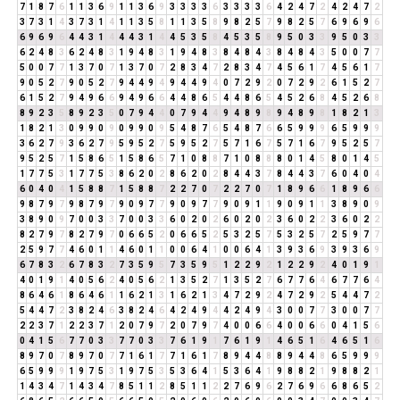
7
1
8
7
6
1
1
3
6
9
1
1
3
6
9
3
3
3
3
6
3
3
3
3
6
4
2
4
7
2
4
2
4
7
2
3
7
3
1
4
3
7
3
1
4
1
1
3
5
8
1
1
3
5
8
9
8
2
5
7
9
8
2
5
7
6
9
6
9
6
6
9
6
9
6
4
4
3
1
4
4
4
3
1
4
4
5
3
5
8
4
5
3
5
8
9
5
0
3
3
9
5
0
3
3
6
2
4
8
3
6
2
4
8
3
1
9
4
8
3
1
9
4
8
3
8
4
8
4
3
8
4
8
4
3
5
0
0
7
7
5
0
0
7
7
1
3
7
0
7
1
3
7
0
7
2
8
3
4
7
2
8
3
4
7
4
5
6
1
7
4
5
6
1
7
9
0
5
2
7
9
0
5
2
7
9
4
4
9
4
9
4
4
9
4
0
7
2
9
2
0
7
2
9
2
6
1
5
2
7
6
1
5
2
7
9
4
9
6
6
9
4
9
6
6
4
4
8
6
5
4
4
8
6
5
4
5
2
6
8
4
5
2
6
8
8
9
2
3
5
8
9
2
3
5
0
7
9
4
4
0
7
9
4
4
9
4
8
9
8
9
4
8
9
8
1
8
2
1
3
1
8
2
1
3
0
9
9
0
9
0
9
9
0
9
5
4
8
7
6
5
4
8
7
6
6
5
9
9
9
6
5
9
9
9
3
6
2
7
9
3
6
2
7
9
5
9
5
2
7
5
9
5
2
7
5
7
1
6
7
5
7
1
6
7
9
5
2
5
7
9
5
2
5
7
1
5
8
6
5
1
5
8
6
5
7
1
0
8
8
7
1
0
8
8
8
0
1
4
5
8
0
1
4
5
1
7
7
5
3
1
7
7
5
3
8
6
2
0
2
8
6
2
0
2
8
4
4
3
7
8
4
4
3
7
6
0
4
0
4
6
0
4
0
4
1
5
8
8
7
1
5
8
8
7
2
2
7
0
7
2
2
7
0
7
1
8
9
6
6
1
8
9
6
6
9
8
7
9
7
9
8
7
9
7
9
0
9
7
7
9
0
9
7
7
9
0
9
1
1
9
0
9
1
1
3
8
9
0
9
3
8
9
0
9
7
0
0
3
3
7
0
0
3
3
6
0
2
0
2
6
0
2
0
2
3
6
0
2
2
3
6
0
2
2
8
2
7
9
7
8
2
7
9
7
0
6
6
5
2
0
6
6
5
2
5
3
2
5
7
5
3
2
5
7
2
5
9
7
7
2
5
9
7
7
4
6
0
1
1
4
6
0
1
1
0
0
6
4
1
0
0
6
4
1
3
9
3
6
9
3
9
3
6
9
6
7
8
3
2
6
7
8
3
2
7
3
5
9
5
7
3
5
9
5
1
2
2
9
2
1
2
2
9
2
4
0
1
9
1
4
0
1
9
1
4
0
5
6
2
4
0
5
6
2
1
3
5
2
7
1
3
5
2
7
6
7
7
6
4
6
7
7
6
4
8
6
4
6
1
8
6
4
6
1
1
6
2
1
3
1
6
2
1
3
4
7
2
9
2
4
7
2
9
2
5
4
4
7
2
5
4
4
7
2
3
8
2
4
6
3
8
2
4
6
4
2
4
9
4
4
2
4
9
4
3
0
0
7
7
3
0
0
7
7
2
2
3
7
1
2
2
3
7
1
2
0
7
9
7
2
0
7
9
7
4
0
0
6
6
4
0
0
6
6
0
4
1
5
6
0
4
1
5
6
7
7
0
3
3
7
7
0
3
3
7
6
1
9
1
7
6
1
9
1
4
6
5
1
6
4
6
5
1
6
8
9
7
0
7
8
9
7
0
7
7
1
6
1
7
7
1
6
1
7
8
9
4
4
8
8
9
4
4
8
6
5
9
9
9
6
5
9
9
9
1
9
7
5
3
1
9
7
5
3
5
3
6
4
1
5
3
6
4
1
9
8
8
2
1
9
8
8
2
1
1
4
3
4
7
1
4
3
4
7
8
5
1
1
2
8
5
1
1
2
2
7
6
9
6
2
7
6
9
6
6
8
6
5
2