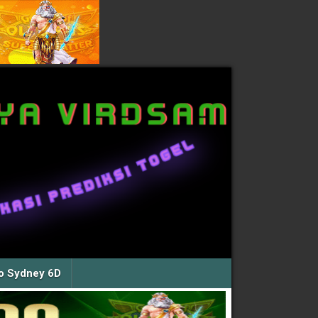
to Sydney 6D