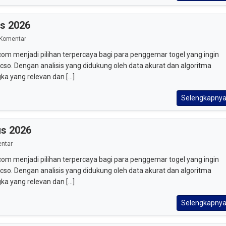
us 2026
Komentar
com menjadi pilihan terpercaya bagi para penggemar togel yang ingin
o. Dengan analisis yang didukung oleh data akurat dan algoritma
a yang relevan dan [...]
Selengkapny
us 2026
ntar
com menjadi pilihan terpercaya bagi para penggemar togel yang ingin
o. Dengan analisis yang didukung oleh data akurat dan algoritma
a yang relevan dan [...]
Selengkapny