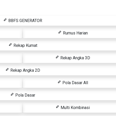
BBFS GENERATOR
Rumus Harian
Rekap Kumat
Rekap Angka 3D
Rekap Angka 2D
Pola Dasar All
Pola Dasar
Multi Kombinasi