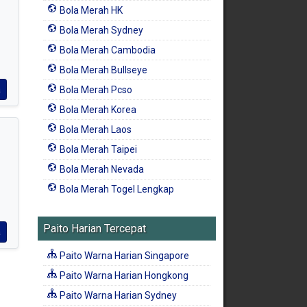
Bola Merah HK
Bola Merah Sydney
Bola Merah Cambodia
Bola Merah Bullseye
a
Bola Merah Pcso
Bola Merah Korea
Bola Merah Laos
Bola Merah Taipei
Bola Merah Nevada
Bola Merah Togel Lengkap
Paito Harian Tercepat
a
Paito Warna Harian Singapore
Paito Warna Harian Hongkong
Paito Warna Harian Sydney