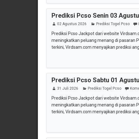
Prediksi Pcso Senin 03 Agust
02 Agustus 2026
Prediksi Togel Pcso
Prediksi Pcso Jackpot dari website Virdsam.
meningkatkan peluang menang di pasaran Pcs
terkini, Virdsam.com menyajikan prediksi angk
Prediksi Pcso Sabtu 01 Agust
31 Juli 2026
Prediksi Togel Pcso
Kome
Prediksi Pcso Jackpot dari website Virdsam.
meningkatkan peluang menang di pasaran Pcs
terkini, Virdsam.com menyajikan prediksi angk