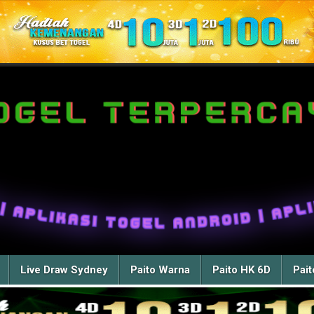
Live Draw Sydney
Paito Warna
Paito HK 6D
Pai