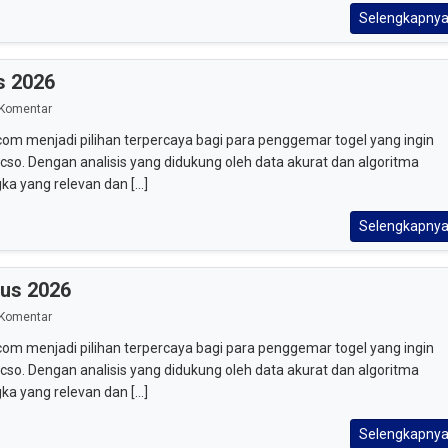
Selengkapny
s 2026
Komentar
com menjadi pilihan terpercaya bagi para penggemar togel yang ingin
o. Dengan analisis yang didukung oleh data akurat dan algoritma
a yang relevan dan [...]
Selengkapny
tus 2026
Komentar
com menjadi pilihan terpercaya bagi para penggemar togel yang ingin
o. Dengan analisis yang didukung oleh data akurat dan algoritma
a yang relevan dan [...]
Selengkapny