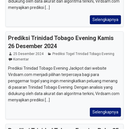
didukung oleh data akurat dan algoritma terkini, Virdsam.com
menyajikan prediksi [...]
Selengkapnya
Prediksi Trinidad Tobago Evening Kamis
26 Desember 2024
25 Desember 2024
Prediksi Togel Trinidad Tobago Evening
Komentar
Prediksi Trinidad Tobago Evening Jackpot dari website
Virdsam.com menjadi pilihan terpercaya bagi para
penggemar togel yang ingin meningkatkan peluang menang
di pasaran Trinidad Tobago Evening. Dengan analisis yang
didukung oleh data akurat dan algoritma terkini, Virdsam.com
menyajikan prediksi [...]
Selengkapnya