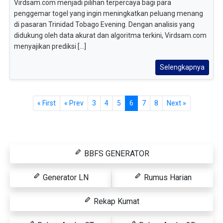
Virdsam.com menjadi pilihan terpercaya bagi para
penggemar togel yang ingin meningkatkan peluang menang
di pasaran Trinidad Tobago Evening. Dengan analisis yang
didukung oleh data akurat dan algoritma terkini, Virdsam.com
menyajikan prediksi [...]
Selengkapnya
« First
« Prev
3
4
5
6
7
8
Next »
BBFS GENERATOR
Generator LN
Rumus Harian
Rekap Kumat