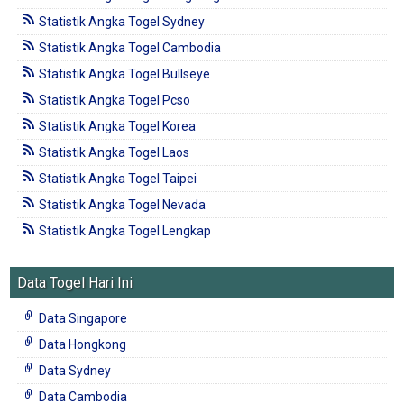
Statistik Angka Togel Sydney
Statistik Angka Togel Cambodia
Statistik Angka Togel Bullseye
Statistik Angka Togel Pcso
Statistik Angka Togel Korea
Statistik Angka Togel Laos
Statistik Angka Togel Taipei
Statistik Angka Togel Nevada
Statistik Angka Togel Lengkap
Data Togel Hari Ini
Data Singapore
Data Hongkong
Data Sydney
Data Cambodia