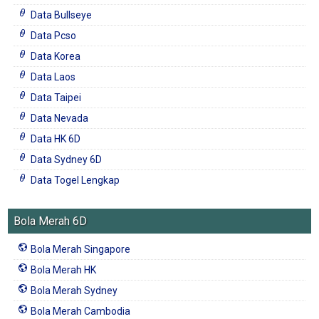
Data Bullseye
Data Pcso
Data Korea
Data Laos
Data Taipei
Data Nevada
Data HK 6D
Data Sydney 6D
Data Togel Lengkap
Bola Merah 6D
Bola Merah Singapore
Bola Merah HK
Bola Merah Sydney
Bola Merah Cambodia