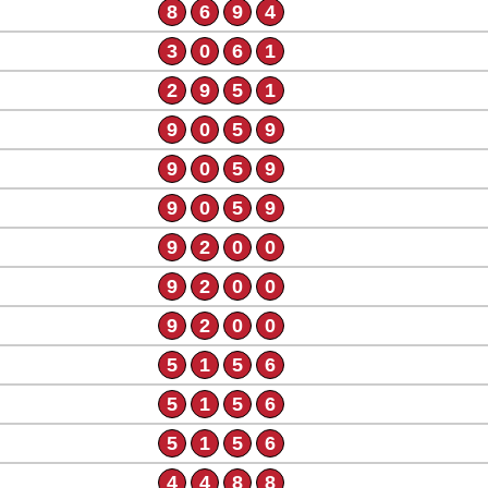
8
6
9
4
3
0
6
1
2
9
5
1
9
0
5
9
9
0
5
9
9
0
5
9
9
2
0
0
9
2
0
0
9
2
0
0
5
1
5
6
5
1
5
6
5
1
5
6
4
4
8
8