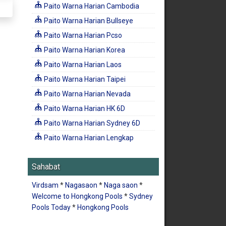
Paito Warna Harian Cambodia
Paito Warna Harian Bullseye
Paito Warna Harian Pcso
Paito Warna Harian Korea
Paito Warna Harian Laos
Paito Warna Harian Taipei
Paito Warna Harian Nevada
Paito Warna Harian HK 6D
Paito Warna Harian Sydney 6D
Paito Warna Harian Lengkap
Sahabat
Virdsam
*
Nagasaon
*
Naga saon
*
Welcome to Hongkong Pools
*
Sydney
Pools Today
*
Hongkong Pools