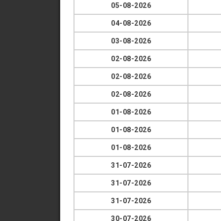
05-08-2026
04-08-2026
03-08-2026
02-08-2026
02-08-2026
02-08-2026
01-08-2026
01-08-2026
01-08-2026
31-07-2026
31-07-2026
31-07-2026
30-07-2026