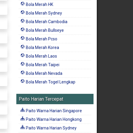
Bola Merah HK
Bola Merah Sydney
Bola Merah Cambodia
Bola Merah Bullseye
Bola Merah Pcso
Bola Merah Korea
Bola Merah Laos
Bola Merah Taipei
Bola Merah Nevada
Bola Merah Togel Lengkap
Paito Harian Tercepat
Paito Warna Harian Singapore
Paito Warna Harian Hongkong
Paito Warna Harian Sydney