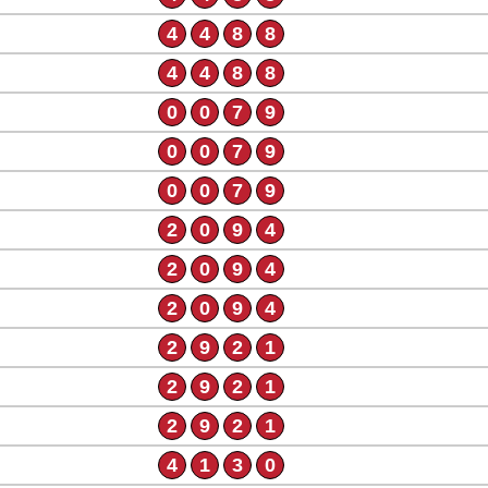
4
4
8
8
4
4
8
8
0
0
7
9
0
0
7
9
0
0
7
9
2
0
9
4
2
0
9
4
2
0
9
4
2
9
2
1
2
9
2
1
2
9
2
1
4
1
3
0