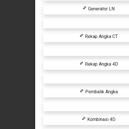
Generator LN
Rekap Angka CT
Rekap Angka 4D
Pembalik Angka
Kombinasi 4D