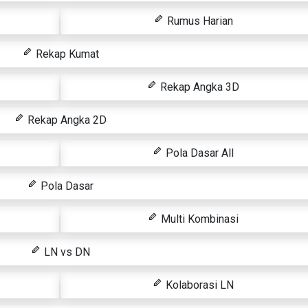
Rumus Harian
Rekap Kumat
Rekap Angka 3D
Rekap Angka 2D
Pola Dasar All
Pola Dasar
Multi Kombinasi
LN vs DN
Kolaborasi LN