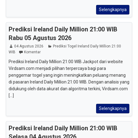
Selengkapnya
Prediksi Ireland Daily Million 21:00 WIB
Rabu 05 Agustus 2026
04 Agustus 2026
Prediksi Togel Ireland Daily Million 21:00
WIB
Komentar
Prediksi Ireland Daily Million 21:00 WIB Jackpot dari website
Virdsam.com menjadi pilihan terpercaya bagi para
penggemar togel yang ingin meningkatkan peluang menang
di pasaran Ireland Daily Million 21:00 WIB. Dengan analisis yang
didukung oleh data akurat dan algoritma terkini, Virdsam.com
[...]
Selengkapnya
Prediksi Ireland Daily Million 21:00 WIB
Selasa 04 Agustus 2026