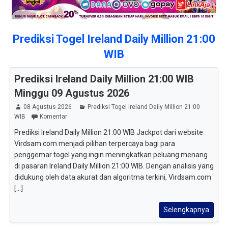
Prediksi Togel Ireland Daily Million 21:00
WIB
Prediksi Ireland Daily Million 21:00 WIB
Minggu 09 Agustus 2026
08 Agustus 2026
Prediksi Togel Ireland Daily Million 21:00
WIB
Komentar
Prediksi Ireland Daily Million 21:00 WIB Jackpot dari website
Virdsam.com menjadi pilihan terpercaya bagi para
penggemar togel yang ingin meningkatkan peluang menang
di pasaran Ireland Daily Million 21:00 WIB. Dengan analisis yang
didukung oleh data akurat dan algoritma terkini, Virdsam.com
[...]
Selengkapnya