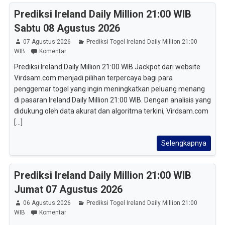
Prediksi Ireland Daily Million 21:00 WIB
Sabtu 08 Agustus 2026
07 Agustus 2026
Prediksi Togel Ireland Daily Million 21:00
WIB
Komentar
Prediksi Ireland Daily Million 21:00 WIB Jackpot dari website
Virdsam.com menjadi pilihan terpercaya bagi para
penggemar togel yang ingin meningkatkan peluang menang
di pasaran Ireland Daily Million 21:00 WIB. Dengan analisis yang
didukung oleh data akurat dan algoritma terkini, Virdsam.com
[...]
Selengkapnya
Prediksi Ireland Daily Million 21:00 WIB
Jumat 07 Agustus 2026
06 Agustus 2026
Prediksi Togel Ireland Daily Million 21:00
WIB
Komentar