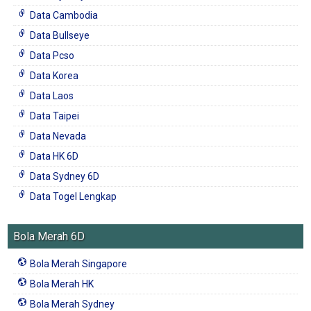
Data Cambodia
Data Bullseye
Data Pcso
Data Korea
Data Laos
Data Taipei
Data Nevada
Data HK 6D
Data Sydney 6D
Data Togel Lengkap
Bola Merah 6D
Bola Merah Singapore
Bola Merah HK
Bola Merah Sydney