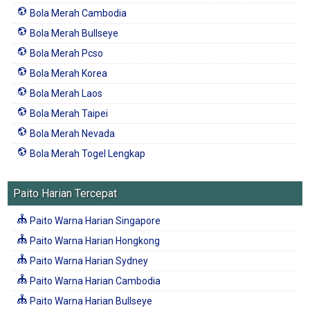
Bola Merah Cambodia
Bola Merah Bullseye
Bola Merah Pcso
Bola Merah Korea
Bola Merah Laos
Bola Merah Taipei
Bola Merah Nevada
Bola Merah Togel Lengkap
Paito Harian Tercepat
Paito Warna Harian Singapore
Paito Warna Harian Hongkong
Paito Warna Harian Sydney
Paito Warna Harian Cambodia
Paito Warna Harian Bullseye