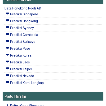
Data Hongkong Pools 6D
Prediksi Singapore
Prediksi Hongkong
Prediksi Sydney
Prediksi Cambodia
Prediksi Bullseye
Prediksi Pcso
Prediksi Korea
Prediksi Laos
Prediksi Taipei
Prediksi Nevada
Prediksi Kami Lengkap
Paito Hari Ini
Paito Warna Singapore