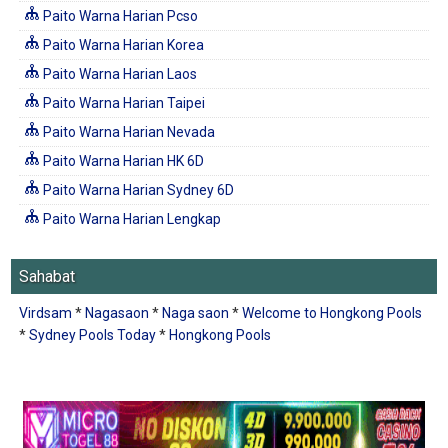
Paito Warna Harian Pcso
Paito Warna Harian Korea
Paito Warna Harian Laos
Paito Warna Harian Taipei
Paito Warna Harian Nevada
Paito Warna Harian HK 6D
Paito Warna Harian Sydney 6D
Paito Warna Harian Lengkap
Sahabat
Virdsam
*
Nagasaon
*
Naga saon
*
Welcome to Hongkong Pools
*
Sydney Pools Today
*
Hongkong Pools