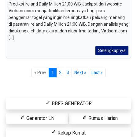
Prediksi Ireland Daily Million 21:00 WIB Jackpot dari website
Virdsam.com menjadi pilihan terpercaya bagi para
penggemar togel yang ingin meningkatkan peluang menang
di pasaran Ireland Daily Million 21:00 WIB. Dengan analisis yang
didukung oleh data akurat dan algoritma terkini, Virdsam.com
[...]
Selengkapnya
« Prev
1
2
3
Next »
Last »
BBFS GENERATOR
Generator LN
Rumus Harian
Rekap Kumat