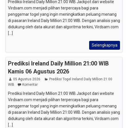
Prediksi Ireland Daily Million 21:00 WIB Jackpot dari website
Virdsam.com menjadi pilihan terpercaya bagi para
penggemar togel yang ingin meningkatkan peluang menang
di pasaran Ireland Daily Million 21:00 WIB. Dengan analisis yang
didukung oleh data akurat dan algoritma terkini, Virdsam.com
[...]
Selengkapnya
Prediksi Ireland Daily Million 21:00 WIB
Kamis 06 Agustus 2026
05 Agustus 2026
Prediksi Togel Ireland Daily Million 21:00
WIB
Komentar
Prediksi Ireland Daily Million 21:00 WIB Jackpot dari website
Virdsam.com menjadi pilihan terpercaya bagi para
penggemar togel yang ingin meningkatkan peluang menang
di pasaran Ireland Daily Million 21:00 WIB. Dengan analisis yang
didukung oleh data akurat dan algoritma terkini, Virdsam.com
[...]