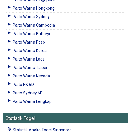
Paito Warna Hongkong
Paito Warna Sydney
Paito Warna Cambodia
Paito Warna Bullseye
Paito Warna Pcso
Paito Warna Korea
Paito Warna Laos
Paito Warna Taipei
Paito Warna Nevada
Paito HK 6D
Paito Sydney 6D
Paito Warna Lengkap
Statistik Togel
Statistik Angka Togel Singapore