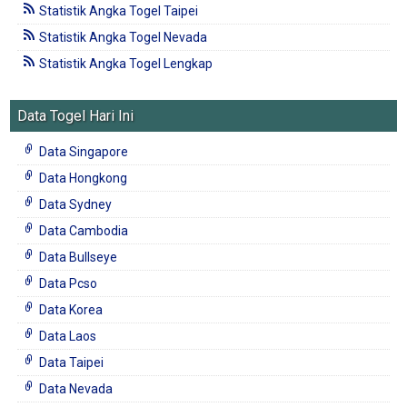
Statistik Angka Togel Taipei
Statistik Angka Togel Nevada
Statistik Angka Togel Lengkap
Data Togel Hari Ini
Data Singapore
Data Hongkong
Data Sydney
Data Cambodia
Data Bullseye
Data Pcso
Data Korea
Data Laos
Data Taipei
Data Nevada