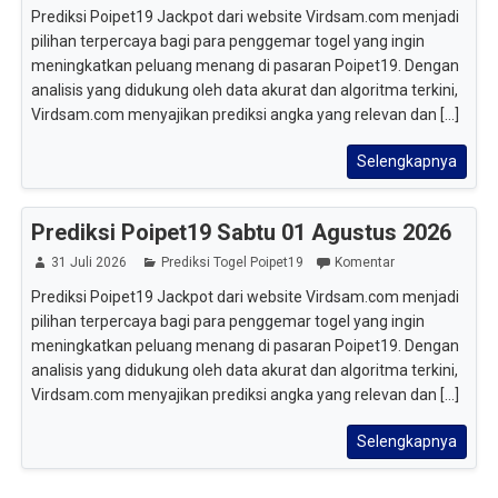
Prediksi Poipet19 Jackpot dari website Virdsam.com menjadi
pilihan terpercaya bagi para penggemar togel yang ingin
meningkatkan peluang menang di pasaran Poipet19. Dengan
analisis yang didukung oleh data akurat dan algoritma terkini,
Virdsam.com menyajikan prediksi angka yang relevan dan [...]
Selengkapnya
Prediksi Poipet19 Sabtu 01 Agustus 2026
31 Juli 2026
Prediksi Togel Poipet19
Komentar
Prediksi Poipet19 Jackpot dari website Virdsam.com menjadi
pilihan terpercaya bagi para penggemar togel yang ingin
meningkatkan peluang menang di pasaran Poipet19. Dengan
analisis yang didukung oleh data akurat dan algoritma terkini,
Virdsam.com menyajikan prediksi angka yang relevan dan [...]
Selengkapnya