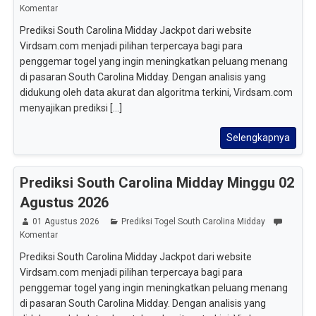
Komentar
Prediksi South Carolina Midday Jackpot dari website
Virdsam.com menjadi pilihan terpercaya bagi para
penggemar togel yang ingin meningkatkan peluang menang
di pasaran South Carolina Midday. Dengan analisis yang
didukung oleh data akurat dan algoritma terkini, Virdsam.com
menyajikan prediksi [...]
Selengkapnya
Prediksi South Carolina Midday Minggu 02
Agustus 2026
01 Agustus 2026
Prediksi Togel South Carolina Midday
Komentar
Prediksi South Carolina Midday Jackpot dari website
Virdsam.com menjadi pilihan terpercaya bagi para
penggemar togel yang ingin meningkatkan peluang menang
di pasaran South Carolina Midday. Dengan analisis yang