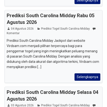
Selengkapnya
Prediksi South Carolina Midday Rabu 05
Agustus 2026
04 Agustus 2026
Prediksi Togel South Carolina Midday
Komentar
Prediksi South Carolina Midday Jackpot dari website
Virdsam.com menjadi pilihan terpercaya bagi para
penggemar togel yang ingin meningkatkan peluang menang
di pasaran South Carolina Midday. Dengan analisis yang
didukung oleh data akurat dan algoritma terkini, Virdsam.com
menyajikan prediksi [...]
Selengkapnya
Prediksi South Carolina Midday Selasa 04
Agustus 2026
03 Agustus 2026
Prediksi Togel South Carolina Midday