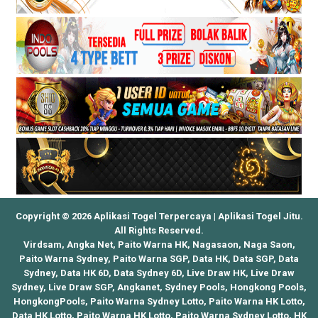
Copyright © 2026 Aplikasi Togel Terpercaya | Aplikasi Togel Jitu.
All Rights Reserved.
Virdsam
,
Angka Net
,
Paito Warna HK
,
Nagasaon
,
Naga Saon
,
Paito Warna Sydney
,
Paito Warna SGP
,
Data HK
,
Data SGP
,
Data
Sydney
,
Data HK 6D
,
Data Sydney 6D
,
Live Draw HK
,
Live Draw
Sydney
,
Live Draw SGP
,
Angkanet
,
Sydney Pools
,
Hongkong Pools
,
HongkongPools
,
Paito Warna Sydney Lotto
,
Paito Warna HK Lotto
,
Data HK Lotto
,
Paito Warna HK Lotto
,
Paito Warna Sydney Lotto
,
HK