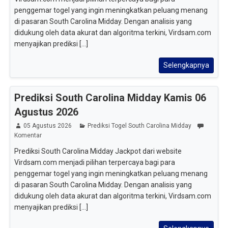
penggemar togel yang ingin meningkatkan peluang menang
di pasaran South Carolina Midday. Dengan analisis yang
didukung oleh data akurat dan algoritma terkini, Virdsam.com
menyajikan prediksi [...]
Selengkapnya
Prediksi South Carolina Midday Kamis 06
Agustus 2026
05 Agustus 2026
Prediksi Togel South Carolina Midday
Komentar
Prediksi South Carolina Midday Jackpot dari website
Virdsam.com menjadi pilihan terpercaya bagi para
penggemar togel yang ingin meningkatkan peluang menang
di pasaran South Carolina Midday. Dengan analisis yang
didukung oleh data akurat dan algoritma terkini, Virdsam.com
menyajikan prediksi [...]