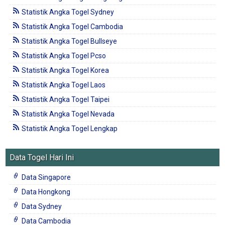
Statistik Angka Togel Sydney
Statistik Angka Togel Cambodia
Statistik Angka Togel Bullseye
Statistik Angka Togel Pcso
Statistik Angka Togel Korea
Statistik Angka Togel Laos
Statistik Angka Togel Taipei
Statistik Angka Togel Nevada
Statistik Angka Togel Lengkap
Data Togel Hari Ini
Data Singapore
Data Hongkong
Data Sydney
Data Cambodia