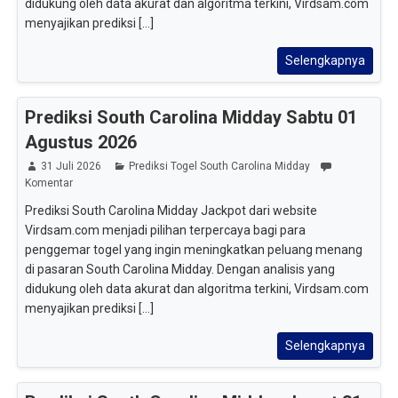
didukung oleh data akurat dan algoritma terkini, Virdsam.com
menyajikan prediksi [...]
Selengkapnya
Prediksi South Carolina Midday Sabtu 01
Agustus 2026
31 Juli 2026
Prediksi Togel South Carolina Midday
Komentar
Prediksi South Carolina Midday Jackpot dari website
Virdsam.com menjadi pilihan terpercaya bagi para
penggemar togel yang ingin meningkatkan peluang menang
di pasaran South Carolina Midday. Dengan analisis yang
didukung oleh data akurat dan algoritma terkini, Virdsam.com
menyajikan prediksi [...]
Selengkapnya