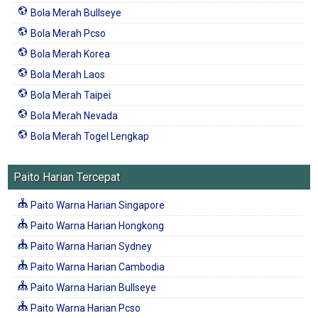
Bola Merah Bullseye
Bola Merah Pcso
Bola Merah Korea
Bola Merah Laos
Bola Merah Taipei
Bola Merah Nevada
Bola Merah Togel Lengkap
Paito Harian Tercepat
Paito Warna Harian Singapore
Paito Warna Harian Hongkong
Paito Warna Harian Sydney
Paito Warna Harian Cambodia
Paito Warna Harian Bullseye
Paito Warna Harian Pcso