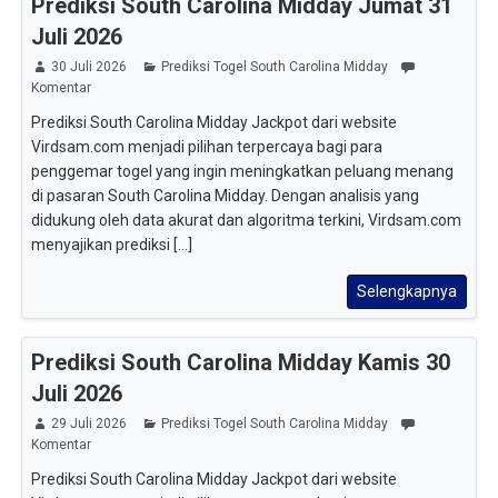
Prediksi South Carolina Midday Jumat 31
Juli 2026
30 Juli 2026
Prediksi Togel South Carolina Midday
Komentar
Prediksi South Carolina Midday Jackpot dari website
Virdsam.com menjadi pilihan terpercaya bagi para
penggemar togel yang ingin meningkatkan peluang menang
di pasaran South Carolina Midday. Dengan analisis yang
didukung oleh data akurat dan algoritma terkini, Virdsam.com
menyajikan prediksi [...]
Selengkapnya
Prediksi South Carolina Midday Kamis 30
Juli 2026
29 Juli 2026
Prediksi Togel South Carolina Midday
Komentar
Prediksi South Carolina Midday Jackpot dari website