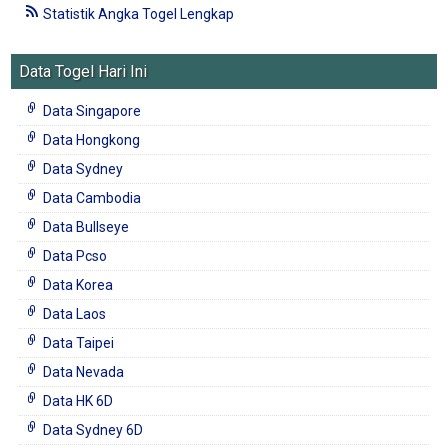
Statistik Angka Togel Lengkap
Data Togel Hari Ini
Data Singapore
Data Hongkong
Data Sydney
Data Cambodia
Data Bullseye
Data Pcso
Data Korea
Data Laos
Data Taipei
Data Nevada
Data HK 6D
Data Sydney 6D