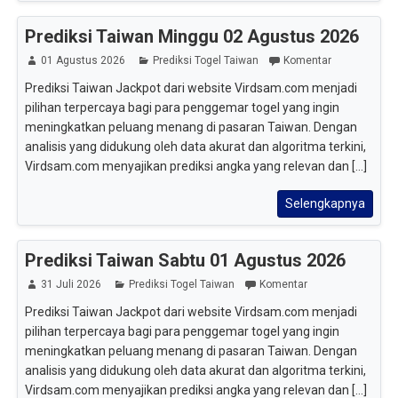
Prediksi Taiwan Minggu 02 Agustus 2026
01 Agustus 2026
Prediksi Togel Taiwan
Komentar
Prediksi Taiwan Jackpot dari website Virdsam.com menjadi
pilihan terpercaya bagi para penggemar togel yang ingin
meningkatkan peluang menang di pasaran Taiwan. Dengan
analisis yang didukung oleh data akurat dan algoritma terkini,
Virdsam.com menyajikan prediksi angka yang relevan dan [...]
Selengkapnya
Prediksi Taiwan Sabtu 01 Agustus 2026
31 Juli 2026
Prediksi Togel Taiwan
Komentar
Prediksi Taiwan Jackpot dari website Virdsam.com menjadi
pilihan terpercaya bagi para penggemar togel yang ingin
meningkatkan peluang menang di pasaran Taiwan. Dengan
analisis yang didukung oleh data akurat dan algoritma terkini,
Virdsam.com menyajikan prediksi angka yang relevan dan [...]