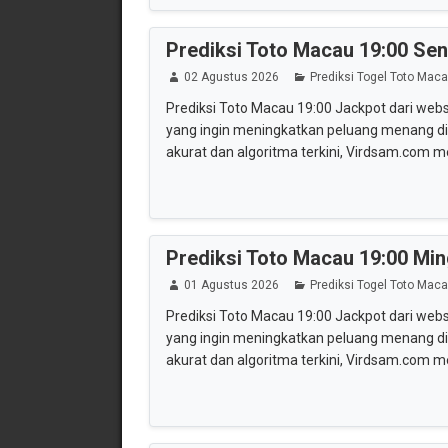
Prediksi Toto Macau 19:00 Sen
02 Agustus 2026
Prediksi Togel Toto Mac
Prediksi Toto Macau 19:00 Jackpot dari web
yang ingin meningkatkan peluang menang di 
akurat dan algoritma terkini, Virdsam.com men
Prediksi Toto Macau 19:00 Mi
01 Agustus 2026
Prediksi Togel Toto Mac
Prediksi Toto Macau 19:00 Jackpot dari web
yang ingin meningkatkan peluang menang di 
akurat dan algoritma terkini, Virdsam.com men