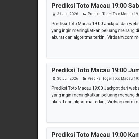
Prediksi Toto Macau 19:00 Sa
31 Juli 2026
Prediksi Togel Toto Macau 19
Prediksi Toto Macau 19:00 Jackpot dari web
yang ingin meningkatkan peluang menang di 
akurat dan algoritma terkini, Virdsam.com men
Prediksi Toto Macau 19:00 Jum
30 Juli 2026
Prediksi Togel Toto Macau 19
Prediksi Toto Macau 19:00 Jackpot dari web
yang ingin meningkatkan peluang menang di 
akurat dan algoritma terkini, Virdsam.com men
Prediksi Toto Macau 19:00 Kam