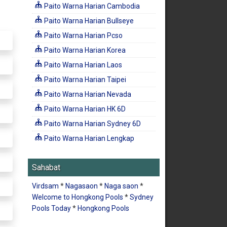
Paito Warna Harian Cambodia
Paito Warna Harian Bullseye
Paito Warna Harian Pcso
Paito Warna Harian Korea
Paito Warna Harian Laos
Paito Warna Harian Taipei
Paito Warna Harian Nevada
Paito Warna Harian HK 6D
Paito Warna Harian Sydney 6D
Paito Warna Harian Lengkap
Sahabat
Virdsam
*
Nagasaon
*
Naga saon
*
Welcome to Hongkong Pools
*
Sydney
Pools Today
*
Hongkong Pools