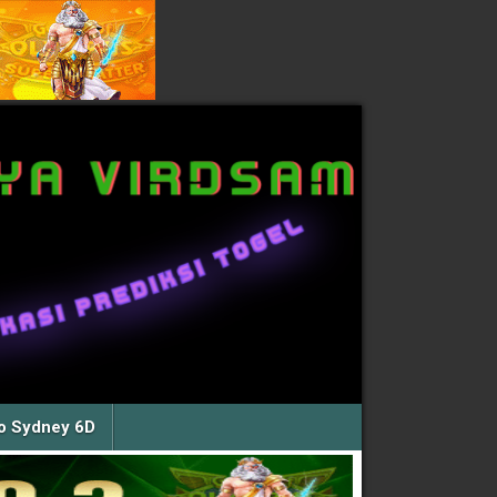
to Sydney 6D