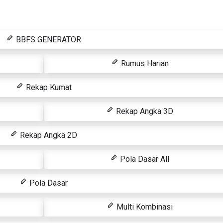
BBFS GENERATOR
Rumus Harian
Rekap Kumat
Rekap Angka 3D
Rekap Angka 2D
Pola Dasar All
Pola Dasar
Multi Kombinasi