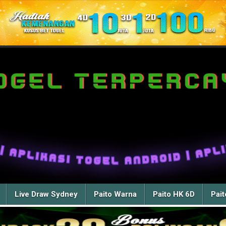
Live Draw Sydney
Paito Warna
Paito HK 6D
Pai