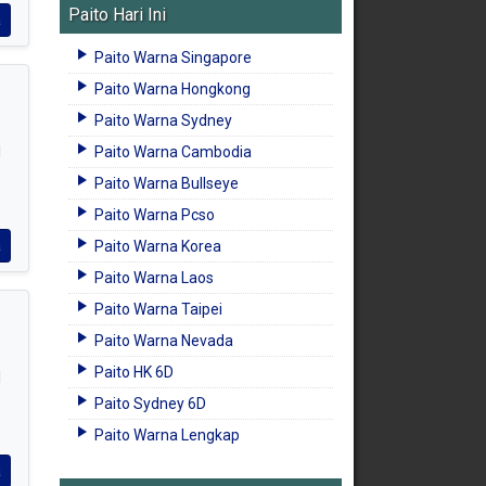
Paito Hari Ini
a
Paito Warna Singapore
Paito Warna Hongkong
Paito Warna Sydney
l
Paito Warna Cambodia
Paito Warna Bullseye
Paito Warna Pcso
a
Paito Warna Korea
Paito Warna Laos
Paito Warna Taipei
Paito Warna Nevada
Paito HK 6D
l
Paito Sydney 6D
Paito Warna Lengkap
a