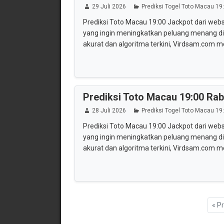
29 Juli 2026
Prediksi Togel Toto Macau 19
Prediksi Toto Macau 19:00 Jackpot dari web
yang ingin meningkatkan peluang menang di 
akurat dan algoritma terkini, Virdsam.com men
Prediksi Toto Macau 19:00 Rab
28 Juli 2026
Prediksi Togel Toto Macau 19
Prediksi Toto Macau 19:00 Jackpot dari web
yang ingin meningkatkan peluang menang di 
akurat dan algoritma terkini, Virdsam.com men
« P