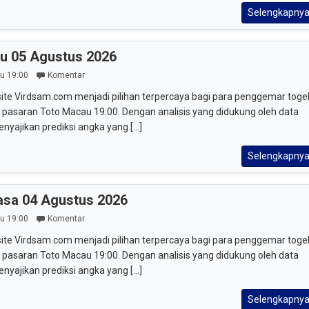
Selengkapny
bu 05 Agustus 2026
au 19:00
Komentar
site Virdsam.com menjadi pilihan terpercaya bagi para penggemar toge
pasaran Toto Macau 19:00. Dengan analisis yang didukung oleh data
yajikan prediksi angka yang [...]
Selengkapny
lasa 04 Agustus 2026
au 19:00
Komentar
site Virdsam.com menjadi pilihan terpercaya bagi para penggemar toge
pasaran Toto Macau 19:00. Dengan analisis yang didukung oleh data
yajikan prediksi angka yang [...]
Selengkapny