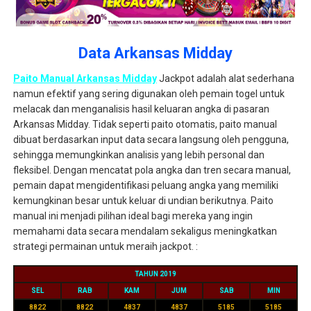
Data Arkansas Midday
Paito Manual Arkansas Midday
Jackpot adalah alat sederhana
namun efektif yang sering digunakan oleh pemain togel untuk
melacak dan menganalisis hasil keluaran angka di pasaran
Arkansas Midday. Tidak seperti paito otomatis, paito manual
dibuat berdasarkan input data secara langsung oleh pengguna,
sehingga memungkinkan analisis yang lebih personal dan
fleksibel. Dengan mencatat pola angka dan tren secara manual,
pemain dapat mengidentifikasi peluang angka yang memiliki
kemungkinan besar untuk keluar di undian berikutnya. Paito
manual ini menjadi pilihan ideal bagi mereka yang ingin
memahami data secara mendalam sekaligus meningkatkan
strategi permainan untuk meraih jackpot. :
TAHUN 2019
SEL
RAB
KAM
JUM
SAB
MIN
8822
8822
4837
4837
5185
5185