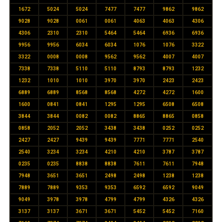
1672
5024
5024
7477
7477
9862
9862
9028
9028
0061
0061
4063
4063
4306
4306
2310
2310
5464
5464
6936
6936
9956
9956
6034
6034
1076
1076
3322
3322
0008
0008
9562
9562
4007
4007
7338
7338
5110
5110
8793
8793
1232
1232
1010
1010
3970
3970
2423
2423
6889
6889
8568
8568
4272
4272
1600
1600
0841
0841
1295
1295
6508
6508
3844
3844
0082
0082
8865
8865
0858
0858
2052
2052
3438
3438
0252
0252
2427
2427
9439
9439
7771
7771
2540
2540
3234
3234
4210
4210
3787
3787
0235
0235
8838
8838
7611
7611
7948
7948
3651
3651
2498
2498
1238
1238
7889
7889
9353
9353
6592
6592
9049
9049
3978
3978
4799
4799
4326
4326
3137
3137
3671
3671
5452
5452
7160