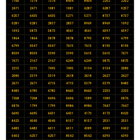
7160
7374
7374
8404
8404
2202
2202
2471
2471
1081
1081
6287
6287
0257
0257
6435
6435
5271
5271
8737
8737
0281
0281
2837
2837
8969
8969
1092
1092
5873
5873
4561
4561
6597
6597
1864
1864
3878
3878
8795
8795
6799
6799
0047
0047
7615
7615
8190
8190
8509
8509
3390
3390
5615
5615
7671
7671
2167
2167
6249
6249
0875
0875
2215
2215
7495
7495
0134
0134
2080
2080
3319
3319
2618
2618
2627
2627
2671
2671
4715
4715
0379
0379
8483
8483
6785
6785
8663
8663
2233
2233
7268
7268
0696
0696
1589
1589
0876
0876
1799
1799
8986
8986
7647
7647
6695
6695
6431
6431
4173
4173
8423
8423
4040
4040
8157
8157
2531
2531
6483
6483
6011
6011
4389
4389
0402
0402
6257
6257
8542
8542
6393
6393