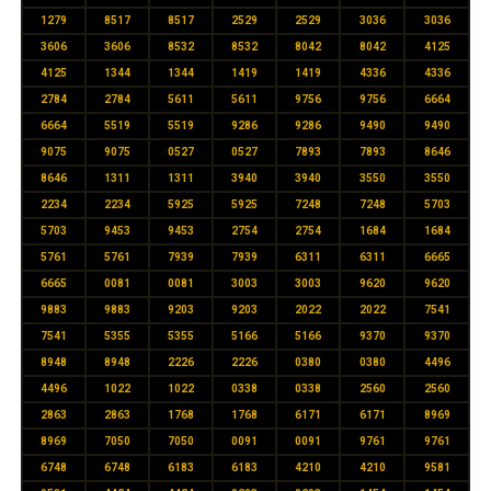
1279
8517
8517
2529
2529
3036
3036
3606
3606
8532
8532
8042
8042
4125
4125
1344
1344
1419
1419
4336
4336
2784
2784
5611
5611
9756
9756
6664
6664
5519
5519
9286
9286
9490
9490
9075
9075
0527
0527
7893
7893
8646
8646
1311
1311
3940
3940
3550
3550
2234
2234
5925
5925
7248
7248
5703
5703
9453
9453
2754
2754
1684
1684
5761
5761
7939
7939
6311
6311
6665
6665
0081
0081
3003
3003
9620
9620
9883
9883
9203
9203
2022
2022
7541
7541
5355
5355
5166
5166
9370
9370
8948
8948
2226
2226
0380
0380
4496
4496
1022
1022
0338
0338
2560
2560
2863
2863
1768
1768
6171
6171
8969
8969
7050
7050
0091
0091
9761
9761
6748
6748
6183
6183
4210
4210
9581