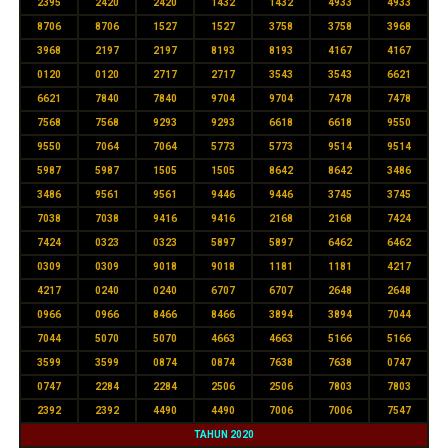
2395
2420
2420
1432
1432
4933
4933
8706
8706
1527
1527
3758
3758
3968
3968
2197
2197
8193
8193
4167
4167
0120
0120
2717
2717
3543
3543
6621
6621
7840
7840
9704
9704
7478
7478
7568
7568
9293
9293
6618
6618
9550
9550
7064
7064
5773
5773
9514
9514
5987
5987
1505
1505
8642
8642
3486
3486
9561
9561
9446
9446
3745
3745
7038
7038
9416
9416
2168
2168
7424
7424
0323
0323
5897
5897
6462
6462
0309
0309
9018
9018
1181
1181
4217
4217
0240
0240
6707
6707
2648
2648
0966
0966
8466
8466
3894
3894
7044
7044
5070
5070
4663
4663
5166
5166
3599
3599
0874
0874
7638
7638
0747
0747
2284
2284
2506
2506
7803
7803
2392
2392
4490
4490
7006
7006
7547
TAHUN 2020