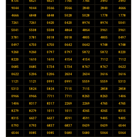
8735
6621
6621
7765
7765
3493
3493
9044
9044
3566
3566
2840
2840
4666
4666
6848
6848
5028
5028
1778
1778
7261
7261
0420
0420
8974
8974
5041
5041
5508
5508
4864
4864
3961
3961
3781
3781
0018
0018
4805
4805
0497
0497
6750
6750
0642
0642
9748
9748
9260
9260
0797
0797
5872
5872
8220
8220
1610
1610
4154
4154
7112
7112
0685
0685
5734
5734
8767
8767
0622
0622
5206
5206
2634
2634
3616
3616
1121
1121
0991
0991
5559
5559
5313
5313
5824
5824
7115
7115
2858
2858
0966
0966
7711
7711
8263
8263
1406
1406
8317
8317
2269
2269
4765
4765
8279
8279
1011
1011
4365
4365
8315
8315
6637
6637
4591
4591
9405
9405
0793
0793
6837
6837
0639
0639
6544
6544
0085
0085
5680
5680
5064
5064