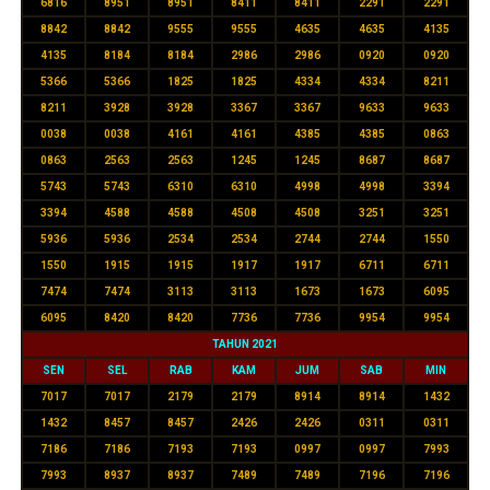
6816
8951
8951
8411
8411
2291
2291
8842
8842
9555
9555
4635
4635
4135
4135
8184
8184
2986
2986
0920
0920
5366
5366
1825
1825
4334
4334
8211
8211
3928
3928
3367
3367
9633
9633
0038
0038
4161
4161
4385
4385
0863
0863
2563
2563
1245
1245
8687
8687
5743
5743
6310
6310
4998
4998
3394
3394
4588
4588
4508
4508
3251
3251
5936
5936
2534
2534
2744
2744
1550
1550
1915
1915
1917
1917
6711
6711
7474
7474
3113
3113
1673
1673
6095
6095
8420
8420
7736
7736
9954
9954
TAHUN 2021
SEN
SEL
RAB
KAM
JUM
SAB
MIN
7017
7017
2179
2179
8914
8914
1432
1432
8457
8457
2426
2426
0311
0311
7186
7186
7193
7193
0997
0997
7993
7993
8937
8937
7489
7489
7196
7196