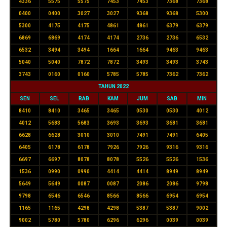
4336
5575
5575
7453
7453
7368
7368
0400
0400
3027
3027
9368
9368
5300
5300
4175
4175
4861
4861
6379
6379
6869
6869
4174
4174
2736
2736
6532
6532
3494
3494
1664
1664
9463
9463
5040
5040
7872
7872
3493
3493
3743
3743
0160
0160
5785
5785
7362
7362
TAHUN 2022
SEN
SEL
RAB
KAM
JUM
SAB
MIN
8410
8410
3465
3465
0530
0530
4012
4012
5683
5683
3693
3693
3681
3681
6628
6628
3010
3010
7491
7491
6405
6405
6178
6178
7926
7926
9316
9316
6697
6697
8078
8078
5526
5526
1536
1536
0990
0990
4414
4414
8949
8949
5649
5649
0087
0087
2086
2086
9798
9798
6546
6546
8566
8566
6954
6954
1165
1165
4298
4298
5387
5387
9002
9002
5780
5780
6296
6296
0039
0039