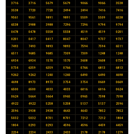
3716
3716
5679
5679
9066
9066
3538
3538
7720
7720
2494
2494
7416
7416
9561
9561
9891
9891
5509
5509
6538
6538
3988
3988
7296
7296
9794
9794
0478
0478
5558
5558
4519
4519
0201
0201
0417
0417
8047
8047
9737
9737
7493
7493
9893
9893
7594
7594
6511
6511
9685
9685
7309
7309
1248
1248
6934
6934
1570
1570
3608
3608
0734
0734
6359
6359
0766
0766
6813
6813
9262
9262
1240
1240
6490
6490
4698
4698
8973
8973
3754
3754
0669
0669
6500
6500
4033
4033
6016
6016
0624
0624
5664
5664
0965
0965
7598
7598
4922
4922
5258
5258
5137
5137
2596
2596
3938
3938
4643
4643
7852
7852
5032
5032
8701
8701
7212
7212
1804
1804
0293
0293
4596
4596
4459
4459
2234
2234
2433
2433
2178
2178
1279