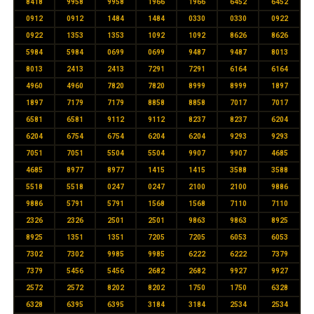
8418
9958
9958
1966
1966
6452
6452
0912
0912
1484
1484
0330
0330
0922
0922
1353
1353
1092
1092
8626
8626
5984
5984
0699
0699
9487
9487
8013
8013
2413
2413
7291
7291
6164
6164
4960
4960
7820
7820
8999
8999
1897
1897
7179
7179
8858
8858
7017
7017
6581
6581
9112
9112
8237
8237
6204
6204
6754
6754
6204
6204
9293
9293
7051
7051
5504
5504
9907
9907
4685
4685
8977
8977
1415
1415
3588
3588
5518
5518
0247
0247
2100
2100
9886
9886
5791
5791
1568
1568
7110
7110
2326
2326
2501
2501
9863
9863
8925
8925
1351
1351
7205
7205
6053
6053
7302
7302
9985
9985
6222
6222
7379
7379
5456
5456
2682
2682
9927
9927
2572
2572
8202
8202
1750
1750
6328
6328
6395
6395
3184
3184
2534
2534