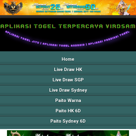
Home
Live Draw HK
Live Draw SGP
Live Draw Sydney
Paito Warna
Paito HK 6D
Paito Sydney 6D