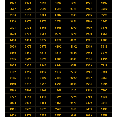
6608
6608
4469
4469
1901
1901
6567
6567
7620
7620
0521
0521
4922
4922
0130
0130
0384
0384
7905
7905
7228
7228
8874
8874
3671
3671
3560
3560
2371
2371
5368
5368
4090
4090
3578
3578
8704
8704
2278
2278
8958
8958
1404
1404
8872
8872
4221
4221
0908
0908
0975
0975
4192
4192
5318
5318
9430
9430
4815
4815
0944
0944
3775
3775
8523
8523
8909
8909
0196
0196
7934
7934
8144
8144
8359
8359
7119
7119
6840
6840
9719
9719
7953
7953
3185
3185
3829
3829
0297
0297
4363
4363
9256
9256
8290
8290
3536
3536
5568
5568
1768
1768
1213
1213
7707
7707
5149
5149
7094
7094
0736
0736
0004
0004
1151
1151
0479
0479
4311
4311
8576
8576
2769
2769
5439
5439
9478
9478
5257
5257
9889
9889
5559