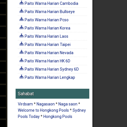
Paito Warna Harian Cambodia
Paito Warna Harian Bullseye
Paito Warna Harian Pcso
Paito Warna Harian Korea
Paito Warna Harian Laos
Paito Warna Harian Taipei
Paito Warna Harian Nevada
Paito Warna Harian HK 6D
Paito Warna Harian Sydney 6D
Paito Warna Harian Lengkap
Sahabat
Virdsam
*
Nagasaon
*
Naga saon
*
Welcome to Hongkong Pools
*
Sydney
Pools Today
*
Hongkong Pools