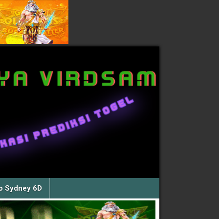
to Sydney 6D