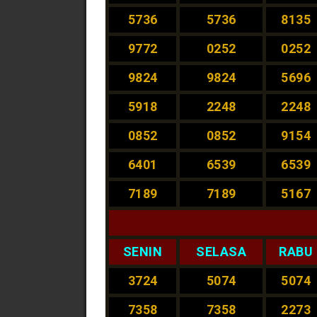
5736
5736
8135
9772
0252
0252
9824
9824
5696
5918
2248
2248
0852
0852
9154
6401
6539
6539
7189
7189
5167
SENIN
SELASA
RABU
3724
5074
5074
7358
7358
2273