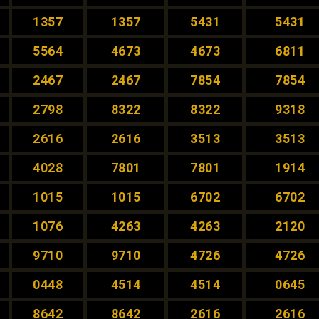
1357
1357
5431
5431
5564
4673
4673
6811
2467
2467
7854
7854
2798
8322
8322
9318
2616
2616
3513
3513
4028
7801
7801
1914
1015
1015
6702
6702
1076
4263
4263
2120
9710
9710
4726
4726
0448
4514
4514
0645
8642
8642
2616
2616