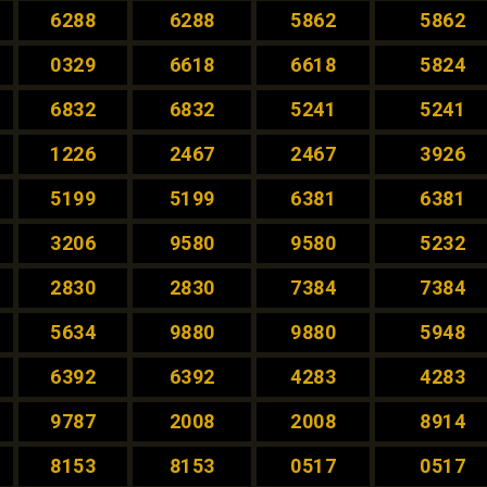
6288
6288
5862
5862
0329
6618
6618
5824
6832
6832
5241
5241
1226
2467
2467
3926
5199
5199
6381
6381
3206
9580
9580
5232
2830
2830
7384
7384
5634
9880
9880
5948
6392
6392
4283
4283
9787
2008
2008
8914
8153
8153
0517
0517