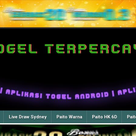
Live Draw Sydney
Paito Warna
Paito HK 6D
Pai