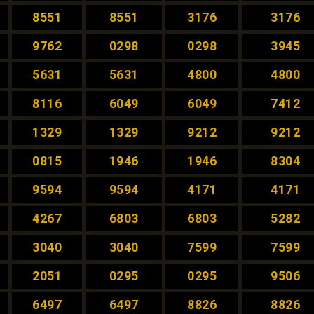
8551
8551
3176
3176
9762
0298
0298
3945
5631
5631
4800
4800
8116
6049
6049
7412
1329
1329
9212
9212
0815
1946
1946
8304
9594
9594
4171
4171
4267
6803
6803
5282
3040
3040
7599
7599
2051
0295
0295
9506
6497
6497
8826
8826