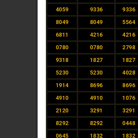
4059
9336
9336
8049
8049
5564
6811
4216
4216
0780
0780
2798
9318
1827
1827
5230
5230
4028
1914
8696
8696
4910
4910
1076
2120
3291
3291
8292
8292
0448
0645
1832
1832