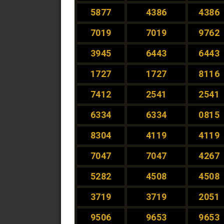
5877
4386
4386
7019
7019
9762
3945
6443
6443
1727
1727
8116
7412
2541
2541
6334
6334
0815
8304
4119
4119
7047
7047
4267
5282
4508
4508
3719
3719
2051
9506
9653
9653