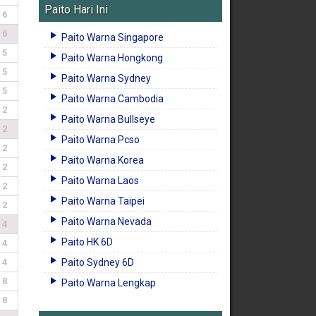
Paito Hari Ini
6
6
Paito Warna Singapore
5
Paito Warna Hongkong
5
Paito Warna Sydney
5
Paito Warna Cambodia
2
Paito Warna Bullseye
2
Paito Warna Pcso
2
Paito Warna Korea
2
Paito Warna Laos
2
Paito Warna Taipei
2
Paito Warna Nevada
4
Paito HK 6D
4
4
Paito Sydney 6D
8
Paito Warna Lengkap
8