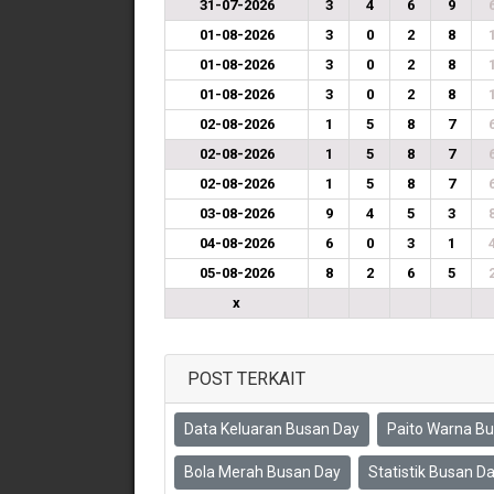
31-07-2026
3
4
6
9
01-08-2026
3
0
2
8
01-08-2026
3
0
2
8
01-08-2026
3
0
2
8
02-08-2026
1
5
8
7
02-08-2026
1
5
8
7
02-08-2026
1
5
8
7
03-08-2026
9
4
5
3
04-08-2026
6
0
3
1
05-08-2026
8
2
6
5
x
POST TERKAIT
Data Keluaran Busan Day
Paito Warna B
Bola Merah Busan Day
Statistik Busan D