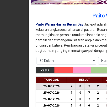
Paito
Paito Warna Harian Busan Day
Jackpot adalah
keluaran angka secara harian di pasaran Busan D
memungkinkan pemain untuk melihat pola angka
pemain dapat menganalisis tren angka dan menc
undian berikutnya. Pembaruan data yang cepat
bagi pemain yang ingin meraih jackpot dengan p
CLEAR
TANGGAL
RESULT
25-07-2026
7
0
7
2
25-07-2026
7
0
7
2
25-07-2026
7
0
7
2
26-07-2026
9
9
6
2