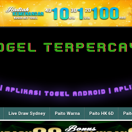
Live Draw Sydney
Paito Warna
Paito HK 6D
Pai