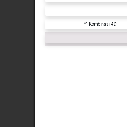
Kombinasi 4D