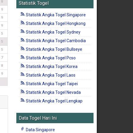
8
Statistik Togel
9
Statistik Angka Togel Singapore
9
Statistik Angka Togel Hongkong
9
Statistik Angka Togel Sydney
5
Statistik Angka Togel Cambodia
5
Statistik Angka Togel Bullseye
5
7
Statistik Angka Togel Pcso
8
Statistik Angka Togel Korea
9
Statistik Angka Togel Laos
Statistik Angka Togel Taipei
Statistik Angka Togel Nevada
Statistik Angka Togel Lengkap
Data Togel Hari Ini
Data Singapore