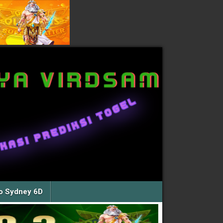
to Sydney 6D