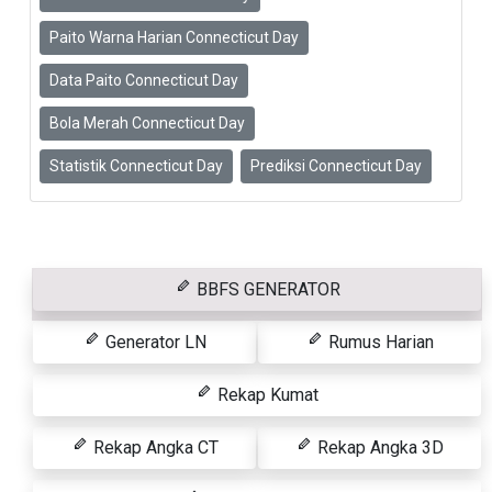
Paito Warna Harian Connecticut Day
Data Paito Connecticut Day
Bola Merah Connecticut Day
Statistik Connecticut Day
Prediksi Connecticut Day
BBFS GENERATOR
Generator LN
Rumus Harian
Rekap Kumat
Rekap Angka CT
Rekap Angka 3D