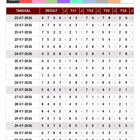
TANGGAL
RESULT
J
TS1
J
TS2
J
TS3
J
TS4
J
22-07-2026
4
7
4
0
4
4
3
7
7
6
4
7
8
6
2
6
8
22-07-2026
4
7
4
0
4
4
3
7
7
6
4
7
8
6
2
6
8
23-07-2026
7
5
2
2
4
2
1
3
7
0
7
5
0
5
2
0
2
23-07-2026
7
5
2
2
4
2
1
3
7
0
7
5
0
5
2
0
2
24-07-2026
4
3
6
8
5
6
0
6
2
8
1
9
1
1
7
8
6
24-07-2026
4
3
6
8
5
6
0
6
2
8
1
9
1
1
7
8
6
25-07-2026
6
0
1
3
4
1
4
5
7
9
7
0
7
7
2
9
2
25-07-2026
6
0
1
3
4
1
4
5
7
9
7
0
7
7
2
9
2
26-07-2026
1
2
3
7
1
3
8
2
5
9
5
8
3
2
0
9
9
26-07-2026
1
2
3
7
1
3
8
2
5
9
5
8
3
2
0
9
9
27-07-2026
5
6
4
3
7
4
0
4
7
1
8
4
1
5
2
1
3
27-07-2026
5
6
4
3
7
4
0
4
7
1
8
4
1
5
2
1
3
28-07-2026
8
4
4
3
7
4
0
4
7
1
8
4
1
5
2
1
3
28-07-2026
8
4
4
3
7
4
0
4
7
1
8
4
1
5
2
1
3
29-07-2026
9
3
7
5
3
8
5
4
3
5
8
3
2
5
5
3
8
29-07-2026
9
3
7
5
3
8
5
4
3
5
8
3
2
5
5
3
8
30-07-2026
6
7
8
4
3
8
6
5
2
3
5
3
9
3
7
3
1