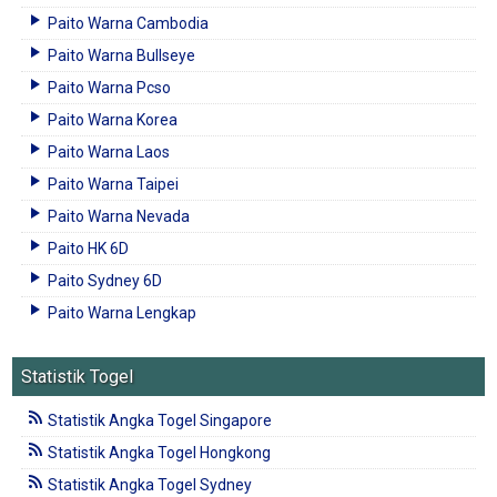
Paito Warna Cambodia
Paito Warna Bullseye
Paito Warna Pcso
Paito Warna Korea
Paito Warna Laos
Paito Warna Taipei
Paito Warna Nevada
Paito HK 6D
Paito Sydney 6D
Paito Warna Lengkap
Statistik Togel
Statistik Angka Togel Singapore
Statistik Angka Togel Hongkong
Statistik Angka Togel Sydney