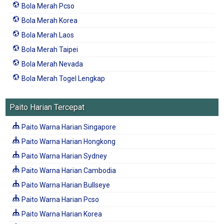
Bola Merah Pcso
Bola Merah Korea
Bola Merah Laos
Bola Merah Taipei
Bola Merah Nevada
Bola Merah Togel Lengkap
Paito Harian Tercepat
Paito Warna Harian Singapore
Paito Warna Harian Hongkong
Paito Warna Harian Sydney
Paito Warna Harian Cambodia
Paito Warna Harian Bullseye
Paito Warna Harian Pcso
Paito Warna Harian Korea