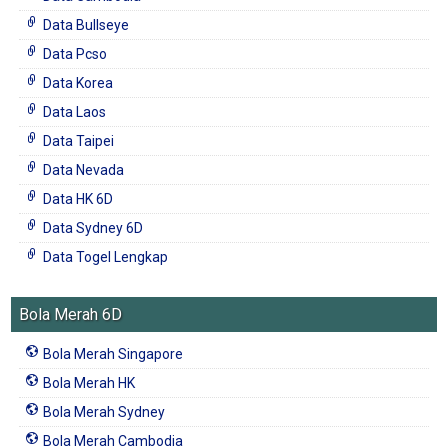
Data Bullseye
Data Pcso
Data Korea
Data Laos
Data Taipei
Data Nevada
Data HK 6D
Data Sydney 6D
Data Togel Lengkap
Bola Merah 6D
Bola Merah Singapore
Bola Merah HK
Bola Merah Sydney
Bola Merah Cambodia