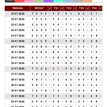
TANGGAL
RESULT
J
TS1
J
TS2
J
TS3
J
TS4
J
22-07-2026
7
0
9
5
5
9
2
2
0
1
1
6
5
2
5
1
6
22-07-2026
7
0
9
5
5
9
2
2
0
1
1
6
5
2
5
1
6
23-07-2026
2
6
4
3
7
4
0
4
7
1
8
4
1
5
2
1
3
23-07-2026
2
6
4
3
7
4
0
4
7
1
8
4
1
5
2
1
3
24-07-2026
5
0
5
0
5
4
7
2
9
8
8
7
4
2
4
8
3
24-07-2026
5
0
5
0
5
4
7
2
9
8
8
7
4
2
4
8
3
25-07-2026
2
6
8
4
3
8
6
5
2
3
5
3
9
3
7
3
1
25-07-2026
2
6
8
4
3
8
6
5
2
3
5
3
9
3
7
3
1
26-07-2026
3
4
1
7
8
0
8
8
8
8
7
1
3
4
3
8
2
26-07-2026
3
4
1
7
8
0
8
8
8
8
7
1
3
4
3
8
2
27-07-2026
7
4
2
6
8
3
1
4
9
0
9
8
0
8
4
0
4
27-07-2026
7
4
2
6
8
3
1
4
9
0
9
8
0
8
4
0
4
28-07-2026
9
8
7
1
8
7
2
9
4
3
7
4
5
9
9
3
3
28-07-2026
9
8
7
1
8
7
2
9
4
3
7
4
5
9
9
3
3
29-07-2026
7
0
7
8
6
7
9
7
1
8
9
4
6
1
6
8
5
29-07-2026
7
0
7
8
6
7
9
7
1
8
9
4
6
1
6
8
5
30-07-2026
0
9
6
7
4
5
8
4
3
8
2
2
3
5
8
8
7