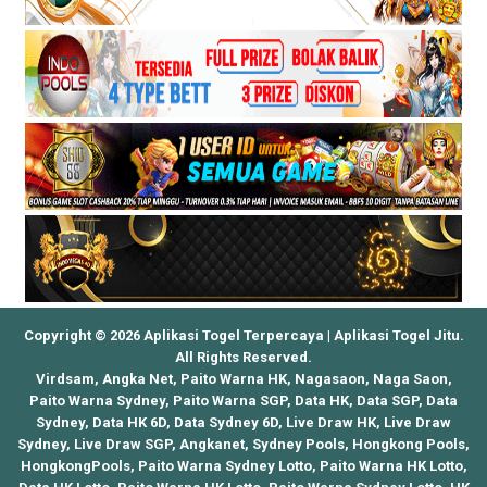
Copyright © 2026 Aplikasi Togel Terpercaya | Aplikasi Togel Jitu.
All Rights Reserved.
Virdsam
,
Angka Net
,
Paito Warna HK
,
Nagasaon
,
Naga Saon
,
Paito Warna Sydney
,
Paito Warna SGP
,
Data HK
,
Data SGP
,
Data
Sydney
,
Data HK 6D
,
Data Sydney 6D
,
Live Draw HK
,
Live Draw
Sydney
,
Live Draw SGP
,
Angkanet
,
Sydney Pools
,
Hongkong Pools
,
HongkongPools
,
Paito Warna Sydney Lotto
,
Paito Warna HK Lotto
,