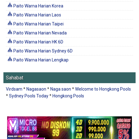
Paito Warna Harian Korea
Paito Warna Harian Laos
Paito Warna Harian Taipei
Paito Warna Harian Nevada
Paito Warna Harian HK 6D
Paito Warna Harian Sydney 6D
Paito Warna Harian Lengkap
Sahabat
Virdsam
*
Nagasaon
*
Naga saon
*
Welcome to Hongkong Pools
*
Sydney Pools Today
*
Hongkong Pools