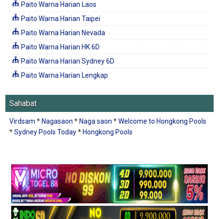
Paito Warna Harian Laos
Paito Warna Harian Taipei
Paito Warna Harian Nevada
Paito Warna Harian HK 6D
Paito Warna Harian Sydney 6D
Paito Warna Harian Lengkap
Sahabat
Virdsam
*
Nagasaon
*
Naga saon
*
Welcome to Hongkong Pools
*
Sydney Pools Today
*
Hongkong Pools