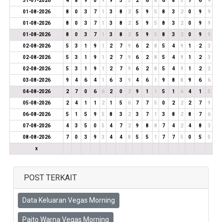
31-07-2026
4
8
9
0
9
9
3
3
2
6
8
6
8
5
7
6
4
01-08-2026
8
0
3
7
1
3
8
2
5
9
5
8
3
2
0
9
9
01-08-2026
8
0
3
7
1
3
8
2
5
9
5
8
3
2
0
9
9
01-08-2026
8
0
3
7
1
3
8
2
5
9
5
8
3
2
0
9
9
02-08-2026
5
3
1
9
1
2
7
9
6
2
8
5
4
9
1
2
3
02-08-2026
5
3
1
9
1
2
7
9
6
2
8
5
4
9
1
2
3
02-08-2026
5
3
1
9
1
2
7
9
6
2
8
5
4
9
1
2
3
03-08-2026
9
4
6
4
1
6
3
9
4
6
1
9
8
8
9
6
6
04-08-2026
2
7
0
6
6
2
0
2
9
1
1
5
1
6
4
1
5
05-08-2026
2
4
1
1
2
1
5
6
7
7
5
0
2
2
2
7
9
06-08-2026
5
1
5
9
5
8
3
2
3
7
1
3
8
2
8
7
6
07-08-2026
4
3
5
0
5
4
7
2
9
8
8
7
4
2
4
8
3
08-08-2026
7
0
3
9
3
4
4
8
5
5
1
7
7
5
0
5
5
x
POST TERKAIT
Data Keluaran Vegas Morning
Paito Warna Vegas Morning