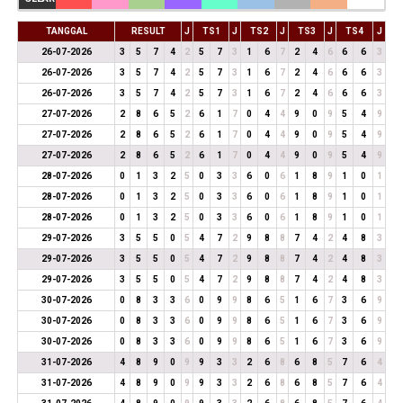
TANGGAL
RESULT
J
TS1
J
TS2
J
TS3
J
TS4
J
26-07-2026
3
5
7
4
2
5
7
3
1
6
7
2
4
6
6
6
3
26-07-2026
3
5
7
4
2
5
7
3
1
6
7
2
4
6
6
6
3
26-07-2026
3
5
7
4
2
5
7
3
1
6
7
2
4
6
6
6
3
27-07-2026
2
8
6
5
2
6
1
7
0
4
4
9
0
9
5
4
9
27-07-2026
2
8
6
5
2
6
1
7
0
4
4
9
0
9
5
4
9
27-07-2026
2
8
6
5
2
6
1
7
0
4
4
9
0
9
5
4
9
28-07-2026
0
1
3
2
5
0
3
3
6
0
6
1
8
9
1
0
1
28-07-2026
0
1
3
2
5
0
3
3
6
0
6
1
8
9
1
0
1
28-07-2026
0
1
3
2
5
0
3
3
6
0
6
1
8
9
1
0
1
29-07-2026
3
5
5
0
5
4
7
2
9
8
8
7
4
2
4
8
3
29-07-2026
3
5
5
0
5
4
7
2
9
8
8
7
4
2
4
8
3
29-07-2026
3
5
5
0
5
4
7
2
9
8
8
7
4
2
4
8
3
30-07-2026
0
8
3
3
6
0
9
9
8
6
5
1
6
7
3
6
9
30-07-2026
0
8
3
3
6
0
9
9
8
6
5
1
6
7
3
6
9
30-07-2026
0
8
3
3
6
0
9
9
8
6
5
1
6
7
3
6
9
31-07-2026
4
8
9
0
9
9
3
3
2
6
8
6
8
5
7
6
4
31-07-2026
4
8
9
0
9
9
3
3
2
6
8
6
8
5
7
6
4