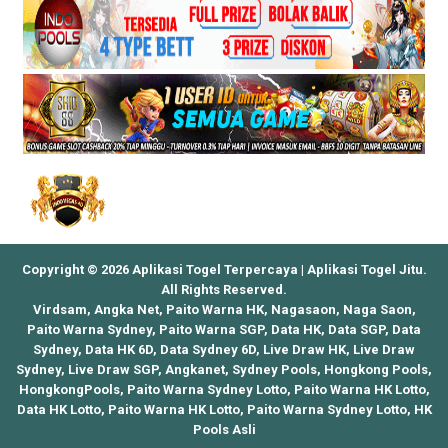
Copyright © 2026 Aplikasi Togel Terpercaya | Aplikasi Togel Jitu.
All Rights Reserved.
Virdsam
,
Angka Net
,
Paito Warna HK
,
Nagasaon
,
Naga Saon
,
Paito Warna Sydney
,
Paito Warna SGP
,
Data HK
,
Data SGP
,
Data
Sydney
,
Data HK 6D
,
Data Sydney 6D
,
Live Draw HK
,
Live Draw
Sydney
,
Live Draw SGP
,
Angkanet
,
Sydney Pools
,
Hongkong Pools
,
HongkongPools
,
Paito Warna Sydney Lotto
,
Paito Warna HK Lotto
,
Data HK Lotto
,
Paito Warna HK Lotto
,
Paito Warna Sydney Lotto
,
HK
Pools Asli