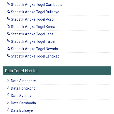
Statistik Angka Togel Cambodia
Statistik Angka Togel Bullseye
Statistik Angka Togel Pcso
Statistik Angka Togel Korea
Statistik Angka Togel Laos
Statistik Angka Togel Taipei
Statistik Angka Togel Nevada
Statistik Angka Togel Lengkap
Data Togel Hari Ini
Data Singapore
Data Hongkong
Data Sydney
Data Cambodia
Data Bullseye