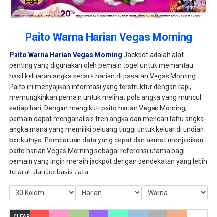
Paito Warna Harian Vegas Morning
Paito Warna Harian Vegas Morning
Jackpot adalah alat
penting yang digunakan oleh pemain togel untuk memantau
hasil keluaran angka secara harian di pasaran Vegas Morning.
Paito ini menyajikan informasi yang terstruktur dengan rapi,
memungkinkan pemain untuk melihat pola angka yang muncul
setiap hari. Dengan mengikuti paito harian Vegas Morning,
pemain dapat menganalisis tren angka dan mencari tahu angka-
angka mana yang memiliki peluang tinggi untuk keluar di undian
berikutnya. Pembaruan data yang cepat dan akurat menjadikan
paito harian Vegas Morning sebagai referensi utama bagi
pemain yang ingin meraih jackpot dengan pendekatan yang lebih
terarah dan berbasis data. :
CLEAR