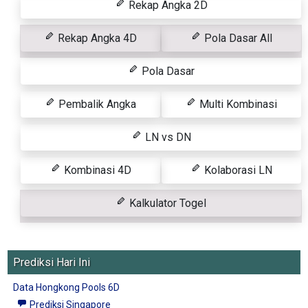
Rekap Angka 2D
Rekap Angka 4D
Pola Dasar All
Pola Dasar
Pembalik Angka
Multi Kombinasi
LN vs DN
Kombinasi 4D
Kolaborasi LN
Kalkulator Togel
Prediksi Hari Ini
Data Hongkong Pools 6D
Prediksi Singapore