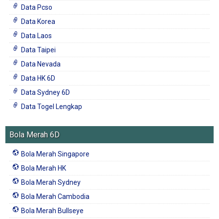
Data Pcso
Data Korea
Data Laos
Data Taipei
Data Nevada
Data HK 6D
Data Sydney 6D
Data Togel Lengkap
Bola Merah 6D
Bola Merah Singapore
Bola Merah HK
Bola Merah Sydney
Bola Merah Cambodia
Bola Merah Bullseye