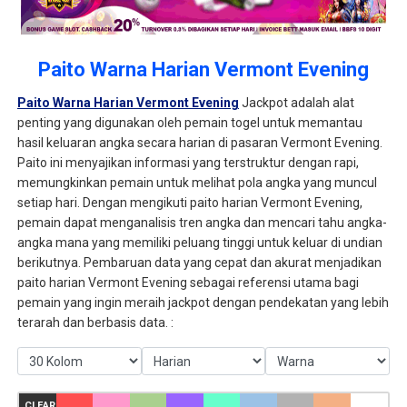
Paito Warna Harian Vermont Evening
Paito Warna Harian Vermont Evening
Jackpot adalah alat
penting yang digunakan oleh pemain togel untuk memantau
hasil keluaran angka secara harian di pasaran Vermont Evening.
Paito ini menyajikan informasi yang terstruktur dengan rapi,
memungkinkan pemain untuk melihat pola angka yang muncul
setiap hari. Dengan mengikuti paito harian Vermont Evening,
pemain dapat menganalisis tren angka dan mencari tahu angka-
angka mana yang memiliki peluang tinggi untuk keluar di undian
berikutnya. Pembaruan data yang cepat dan akurat menjadikan
paito harian Vermont Evening sebagai referensi utama bagi
pemain yang ingin meraih jackpot dengan pendekatan yang lebih
terarah dan berbasis data. :
CLEAR