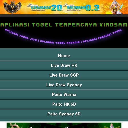
Home
Live Draw HK
Live Draw SGP
Live Draw Sydney
Paito Warna
Paito HK 6D
Paito Sydney 6D