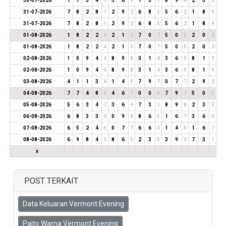
30-07-2026
1
7
3
4
7
3
6
9
7
3
1
8
9
8
2
3
5
31-07-2026
7
8
2
8
1
2
9
2
6
8
5
5
6
2
1
8
9
31-07-2026
7
8
2
8
1
2
9
2
6
8
5
5
6
2
1
8
9
01-08-2026
1
8
2
2
4
2
1
3
7
0
7
5
0
5
2
0
2
01-08-2026
1
8
2
2
4
2
1
3
7
0
7
5
0
5
2
0
2
02-08-2026
1
0
9
4
4
8
9
8
3
1
4
3
6
9
8
1
9
02-08-2026
1
0
9
4
4
8
9
8
3
1
4
3
6
9
8
1
9
03-08-2026
4
1
1
3
4
1
4
5
7
9
7
0
7
7
2
9
2
04-08-2026
7
7
4
8
3
4
6
1
0
0
0
7
9
7
5
0
5
05-08-2026
5
6
3
4
7
3
6
9
7
3
1
8
9
8
2
3
5
06-08-2026
6
8
3
3
6
0
9
9
8
6
5
1
6
7
3
6
9
07-08-2026
6
5
2
4
6
0
7
7
6
6
3
1
4
5
1
6
7
08-08-2026
6
9
8
4
3
8
6
5
2
3
5
3
9
3
7
3
1
x
POST TERKAIT
Data Keluaran Vermont Evening
Paito Warna Vermont Evening