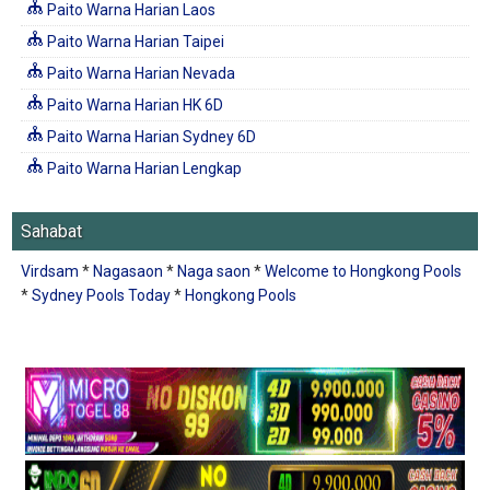
Paito Warna Harian Laos
Paito Warna Harian Taipei
Paito Warna Harian Nevada
Paito Warna Harian HK 6D
Paito Warna Harian Sydney 6D
Paito Warna Harian Lengkap
Sahabat
Virdsam
*
Nagasaon
*
Naga saon
*
Welcome to Hongkong Pools
*
Sydney Pools Today
*
Hongkong Pools