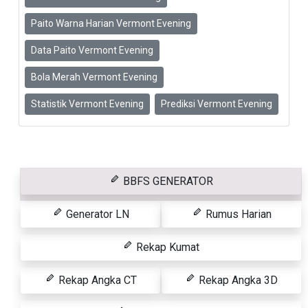
Paito Warna Harian Vermont Evening
Data Paito Vermont Evening
Bola Merah Vermont Evening
Statistik Vermont Evening
Prediksi Vermont Evening
BBFS GENERATOR
Generator LN
Rumus Harian
Rekap Kumat
Rekap Angka CT
Rekap Angka 3D