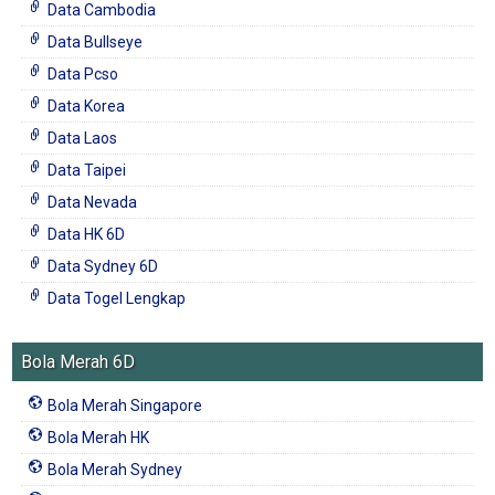
Data Cambodia
Data Bullseye
Data Pcso
Data Korea
Data Laos
Data Taipei
Data Nevada
Data HK 6D
Data Sydney 6D
Data Togel Lengkap
Bola Merah 6D
Bola Merah Singapore
Bola Merah HK
Bola Merah Sydney