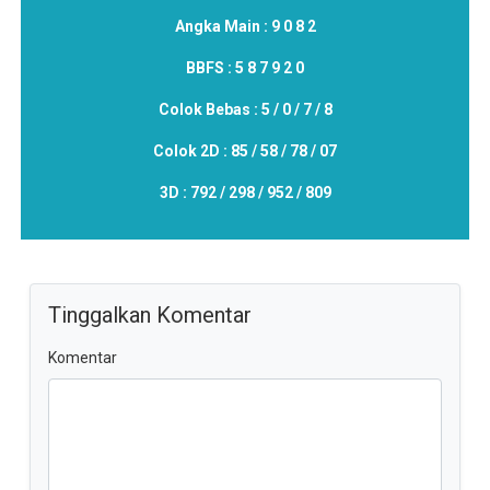
Angka Main :
9 0 8 2
BBFS :
5 8 7 9 2 0
Colok Bebas :
5 / 0 / 7 / 8
Colok 2D :
85 / 58 / 78 / 07
3D :
792 / 298 / 952 / 809
Tinggalkan Komentar
Komentar