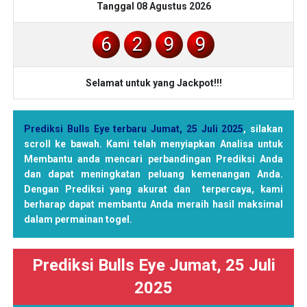
Tanggal 08 Agustus 2026
6
2
9
9
Selamat untuk yang Jackpot!!!
Prediksi Bulls Eye terbaru Jumat, 25 Juli 2025
, silakan
scroll ke bawah. Kami telah menyiapkan Analisa untuk
Membantu anda mencari perbandingan Prediksi Anda
dan dapat meningkatan peluang kemenangan Anda.
Dengan Prediksi yang akurat dan terpercaya, kami
berharap dapat membantu Anda meraih hasil maksimal
dalam permainan togel.
Prediksi Bulls Eye Jumat, 25 Juli
2025