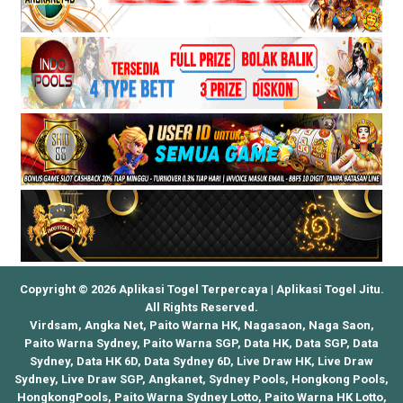
Copyright © 2026 Aplikasi Togel Terpercaya | Aplikasi Togel Jitu.
All Rights Reserved.
Virdsam
,
Angka Net
,
Paito Warna HK
,
Nagasaon
,
Naga Saon
,
Paito Warna Sydney
,
Paito Warna SGP
,
Data HK
,
Data SGP
,
Data
Sydney
,
Data HK 6D
,
Data Sydney 6D
,
Live Draw HK
,
Live Draw
Sydney
,
Live Draw SGP
,
Angkanet
,
Sydney Pools
,
Hongkong Pools
,
HongkongPools
,
Paito Warna Sydney Lotto
,
Paito Warna HK Lotto
,