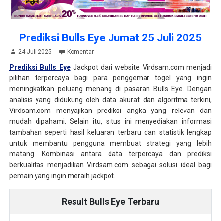
Prediksi Bulls Eye Jumat 25 Juli 2025
24 Juli 2025
Komentar
Prediksi Bulls Eye
Jackpot dari website Virdsam.com menjadi
pilihan terpercaya bagi para penggemar togel yang ingin
meningkatkan peluang menang di pasaran Bulls Eye. Dengan
analisis yang didukung oleh data akurat dan algoritma terkini,
Virdsam.com menyajikan prediksi angka yang relevan dan
mudah dipahami. Selain itu, situs ini menyediakan informasi
tambahan seperti hasil keluaran terbaru dan statistik lengkap
untuk membantu pengguna membuat strategi yang lebih
matang. Kombinasi antara data terpercaya dan prediksi
berkualitas menjadikan Virdsam.com sebagai solusi ideal bagi
pemain yang ingin meraih jackpot.
Result Bulls Eye Terbaru