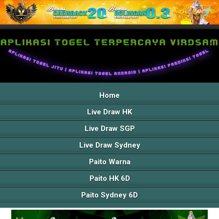
Home
Live Draw HK
Live Draw SGP
Live Draw Sydney
Paito Warna
Paito HK 6D
Paito Sydney 6D