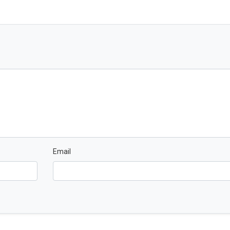
Email