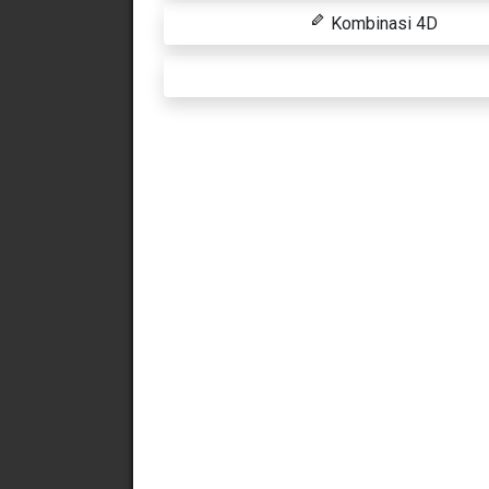
Kombinasi 4D