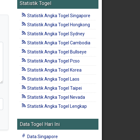
Statistik Togel
Statistik Angka Togel Singapore
Statistik Angka Togel Hongkong
Statistik Angka Togel Sydney
Statistik Angka Togel Cambodia
Statistik Angka Togel Bullseye
Statistik Angka Togel Pcso
Statistik Angka Togel Korea
Statistik Angka Togel Laos
Statistik Angka Togel Taipei
Statistik Angka Togel Nevada
Statistik Angka Togel Lengkap
Data Togel Hari Ini
Data Singapore