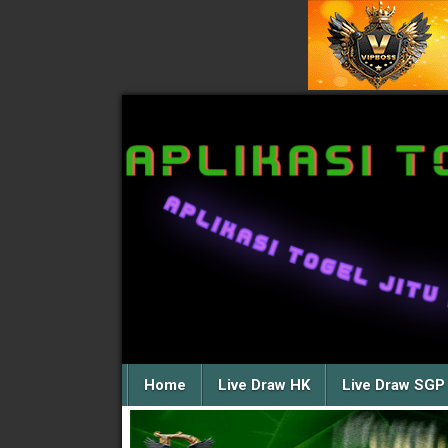
Home
Live Draw HK
Live Draw SGP