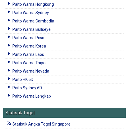
Paito Warna Hongkong
Paito Warna Sydney
Paito Warna Cambodia
Paito Warna Bullseye
Paito Warna Pcso
Paito Warna Korea
Paito Warna Laos
Paito Warna Taipei
Paito Warna Nevada
Paito HK 6D
Paito Sydney 6D
Paito Warna Lengkap
Statistik Togel
Statistik Angka Togel Singapore