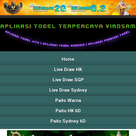
Home
Live Draw HK
Live Draw SGP
Live Draw Sydney
Paito Warna
Paito HK 6D
Paito Sydney 6D