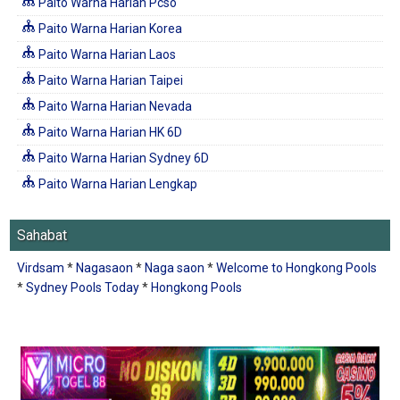
Paito Warna Harian Pcso
Paito Warna Harian Korea
Paito Warna Harian Laos
Paito Warna Harian Taipei
Paito Warna Harian Nevada
Paito Warna Harian HK 6D
Paito Warna Harian Sydney 6D
Paito Warna Harian Lengkap
Sahabat
Virdsam
*
Nagasaon
*
Naga saon
*
Welcome to Hongkong Pools
*
Sydney Pools Today
*
Hongkong Pools