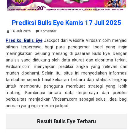
Prediksi Bulls Eye Kamis 17 Juli 2025
16 Juli 2025
Komentar
Prediksi Bulls Eye
Jackpot dari website Virdsam.com menjadi
pilihan terpercaya bagi para penggemar togel yang ingin
meningkatkan peluang menang di pasaran Bulls Eye. Dengan
analisis yang didukung oleh data akurat dan algoritma terkini,
Virdsam.com menyajikan prediksi angka yang relevan dan
mudah dipahami. Selain itu, situs ini menyediakan informasi
tambahan seperti hasil keluaran terbaru dan statistik lengkap
untuk membantu pengguna membuat strategi yang lebih
matang. Kombinasi antara data terpercaya dan prediksi
berkualitas menjadikan Virdsam.com sebagai solusi ideal bagi
pemain yang ingin meraih jackpot.
Result Bulls Eye Terbaru