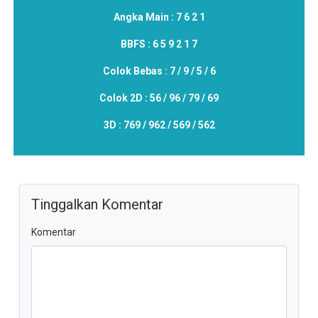
Angka Main :
7 6 2 1
BBFS :
6 5 9 2 1 7
Colok Bebas :
7 / 9 / 5 / 6
Colok 2D :
56 / 96 / 79 / 69
3D :
769 / 962 / 569 / 562
Tinggalkan Komentar
Komentar