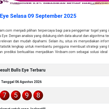
s Eye Selasa 09 September 2025
am.com menjadi pilihan terpercaya bagi para penggemar togel yang i
ye. Dengan analisis yang didukung oleh data akurat dan algoritma ter
elevan dan mudah dipahami. Selain itu, situs ini menyediakan infor
 statistik lengkap untuk membantu pengguna membuat strategi yang l
 prediksi berkualitas menjadikan Virdsam.com sebagai solusi ideal 
esult Bulls Eye Terbaru
Tanggal 06 Agustus 2026
7
5
9
8
elamat untuk yang Jackpot!!!