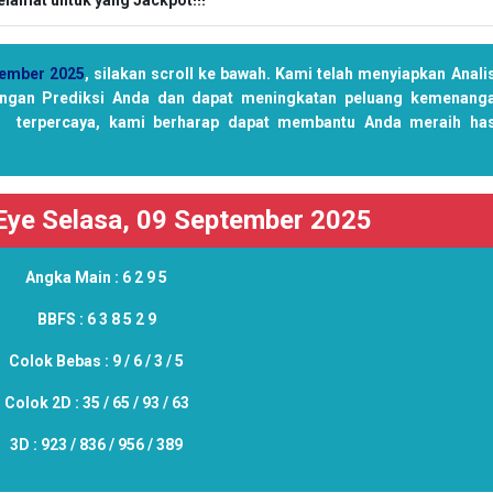
ptember 2025
, silakan scroll ke bawah. Kami telah menyiapkan Anali
ngan Prediksi Anda dan dapat meningkatan peluang kemenang
n terpercaya, kami berharap dapat membantu Anda meraih has
 Eye Selasa, 09 September 2025
Angka Main :
6 2 9 5
BBFS :
6 3 8 5 2 9
Colok Bebas :
9 / 6 / 3 / 5
Colok 2D :
35 / 65 / 93 / 63
3D :
923 / 836 / 956 / 389