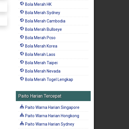
Bola Merah HK
Bola Merah Sydney
Bola Merah Cambodia
Bola Merah Bullseye
Bola Merah Pcso
Bola Merah Korea
Bola Merah Laos
Bola Merah Taipei
Bola Merah Nevada
Bola Merah Togel Lengkap
Paito Harian Tercepat
Paito Warna Harian Singapore
Paito Warna Harian Hongkong
Paito Warna Harian Sydney