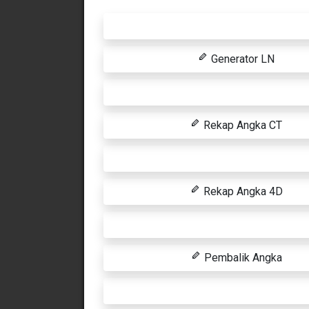
Generator LN
Rekap Angka CT
Rekap Angka 4D
Pembalik Angka