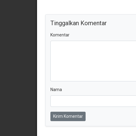
Tinggalkan Komentar
Komentar
Nama
Kirim Komentar