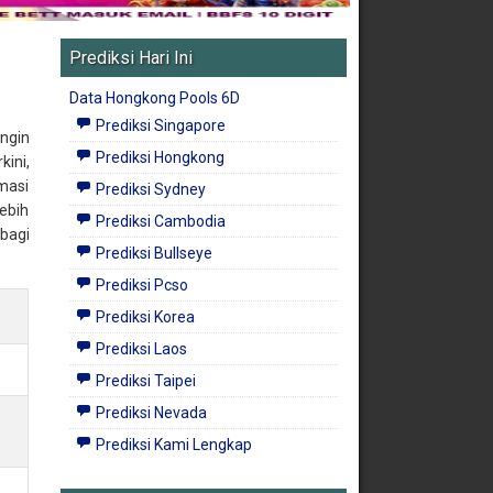
Prediksi Hari Ini
Data Hongkong Pools 6D
Prediksi Singapore
ngin
Prediksi Hongkong
kini,
masi
Prediksi Sydney
ebih
Prediksi Cambodia
bagi
Prediksi Bullseye
Prediksi Pcso
Prediksi Korea
Prediksi Laos
Prediksi Taipei
Prediksi Nevada
Prediksi Kami Lengkap