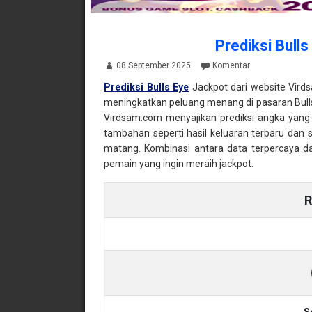
Prediksi Bull
08 September 2025
Komentar
Prediksi Bulls Eye
Jackpot dari website Virds
meningkatkan peluang menang di pasaran Bulls E
Virdsam.com menyajikan prediksi angka yang r
tambahan seperti hasil keluaran terbaru dan
matang. Kombinasi antara data terpercaya dan
pemain yang ingin meraih jackpot.
R
S