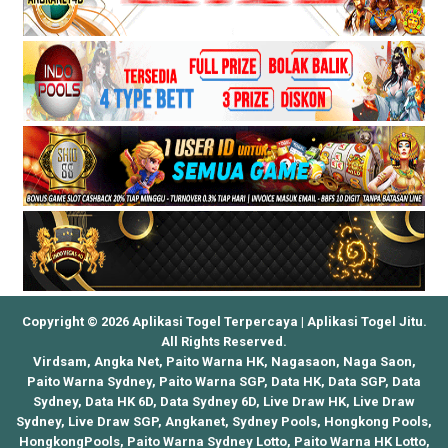
Copyright © 2026 Aplikasi Togel Terpercaya | Aplikasi Togel Jitu.
All Rights Reserved.
Virdsam
,
Angka Net
,
Paito Warna HK
,
Nagasaon
,
Naga Saon
,
Paito Warna Sydney
,
Paito Warna SGP
,
Data HK
,
Data SGP
,
Data
Sydney
,
Data HK 6D
,
Data Sydney 6D
,
Live Draw HK
,
Live Draw
Sydney
,
Live Draw SGP
,
Angkanet
,
Sydney Pools
,
Hongkong Pools
,
HongkongPools
,
Paito Warna Sydney Lotto
,
Paito Warna HK Lotto
,