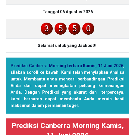
Tanggal 06 Agustus 2026
3
5
5
0
Selamat untuk yang Jackpot!!!
Prediksi Canberra Morning terbaru Kamis, 11 Juni 2026
,
silakan scroll ke bawah. Kami telah menyiapkan Analisa
untuk Membantu anda mencari perbandingan Prediksi
Anda dan dapat meningkatan peluang kemenangan
Anda. Dengan Prediksi yang akurat dan terpercaya,
kami berharap dapat membantu Anda meraih hasil
maksimal dalam permainan togel.
Prediksi Canberra Morning Kamis,