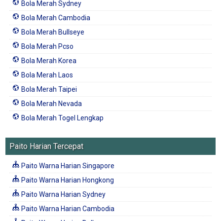
Bola Merah Sydney
Bola Merah Cambodia
Bola Merah Bullseye
Bola Merah Pcso
Bola Merah Korea
Bola Merah Laos
Bola Merah Taipei
Bola Merah Nevada
Bola Merah Togel Lengkap
Paito Harian Tercepat
Paito Warna Harian Singapore
Paito Warna Harian Hongkong
Paito Warna Harian Sydney
Paito Warna Harian Cambodia