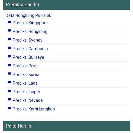
Prediksi Hari Ini
Data Hongkong Pools 6D
Prediksi Singapore
Prediksi Hongkong
Prediksi Sydney
Prediksi Cambodia
Prediksi Bullseye
Prediksi Pcso
Prediksi Korea
Prediksi Laos
Prediksi Taipei
Prediksi Nevada
Prediksi Kami Lengkap
Paito Hari Ini