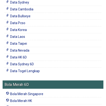
Data Sydney
Data Cambodia
Data Bullseye
Data Pcso
Data Korea
Data Laos
Data Taipei
Data Nevada
Data HK 6D
Data Sydney 6D
Data Togel Lengkap
Bola Merah 6D
Bola Merah Singapore
Bola Merah HK