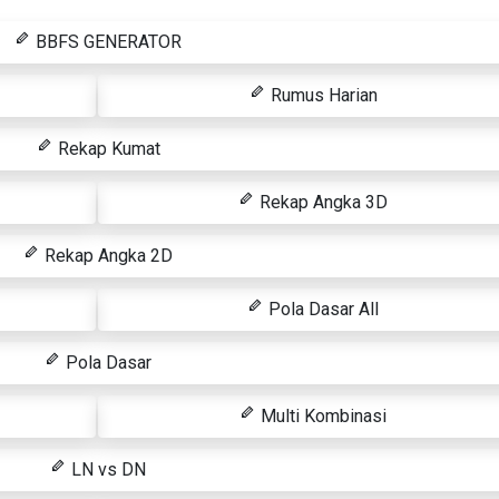
BBFS GENERATOR
Rumus Harian
Rekap Kumat
Rekap Angka 3D
Rekap Angka 2D
Pola Dasar All
Pola Dasar
Multi Kombinasi
LN vs DN