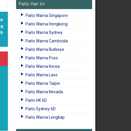
Paito Hari Ini
Paito Warna Singapore
an
Paito Warna Hongkong
ng
ih
Paito Warna Sydney
Paito Warna Cambodia
Paito Warna Bullseye
Paito Warna Pcso
Paito Warna Korea
Paito Warna Laos
Paito Warna Taipei
Paito Warna Nevada
Paito HK 6D
Paito Sydney 6D
Paito Warna Lengkap