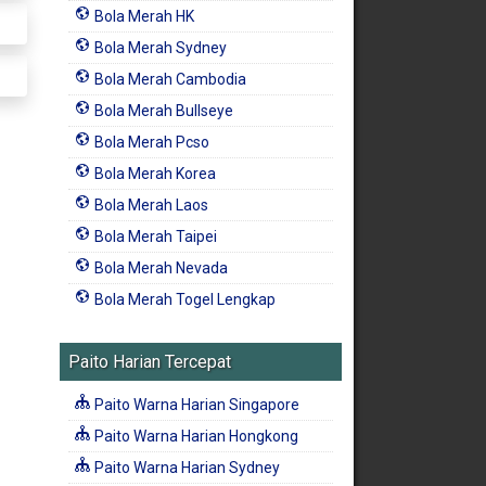
Bola Merah HK
Bola Merah Sydney
Bola Merah Cambodia
Bola Merah Bullseye
Bola Merah Pcso
Bola Merah Korea
Bola Merah Laos
Bola Merah Taipei
Bola Merah Nevada
Bola Merah Togel Lengkap
Paito Harian Tercepat
Paito Warna Harian Singapore
Paito Warna Harian Hongkong
Paito Warna Harian Sydney