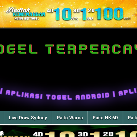
Live Draw Sydney
Paito Warna
Paito HK 6D
Pai