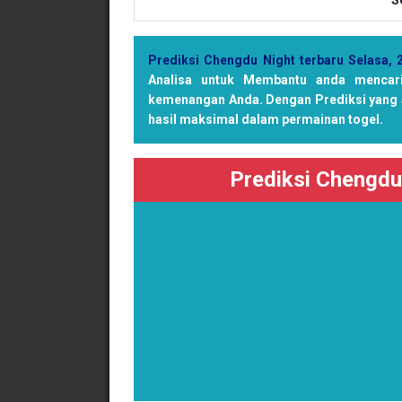
Prediksi Chengdu Night terbaru Selasa,
Analisa untuk Membantu anda mencari
kemenangan Anda. Dengan Prediksi yang 
hasil maksimal dalam permainan togel.
Prediksi Chengdu