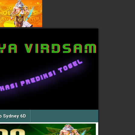
to Sydney 6D