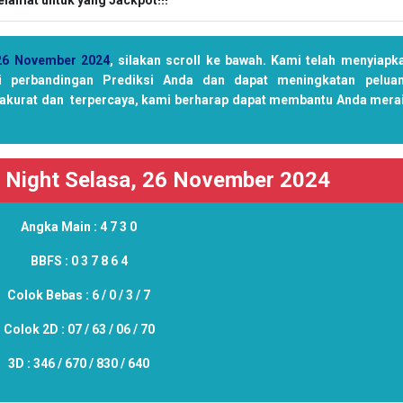
 26 November 2024
, silakan scroll ke bawah. Kami telah menyiapk
 perbandingan Prediksi Anda dan dapat meningkatan pelua
akurat dan terpercaya, kami berharap dapat membantu Anda mera
 Night Selasa, 26 November 2024
Angka Main :
4 7 3 0
BBFS :
0 3 7 8 6 4
Colok Bebas :
6 / 0 / 3 / 7
Colok 2D :
07 / 63 / 06 / 70
3D :
346 / 670 / 830 / 640