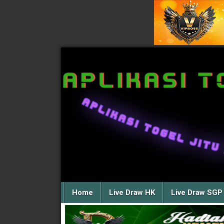
Home
Live Draw HK
Live Draw SGP