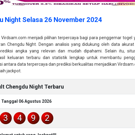
du Night Selasa 26 November 2024
 Virdsam.com menjadi pilihan terpercaya bagi para penggemar togel 
an Chengdu Night. Dengan analisis yang didukung oleh data akurat
prediksi angka yang relevan dan mudah dipahami. Selain itu, situs
sil keluaran terbaru dan statistik lengkap untuk membantu peng
i antara data terpercaya dan prediksi berkualitas menjadikan Virdsam
aih jackpot.
lt Chengdu Night Terbaru
Tanggal 06 Agustus 2026
3
4
9
2
elamat untuk yang Jackpot!!!