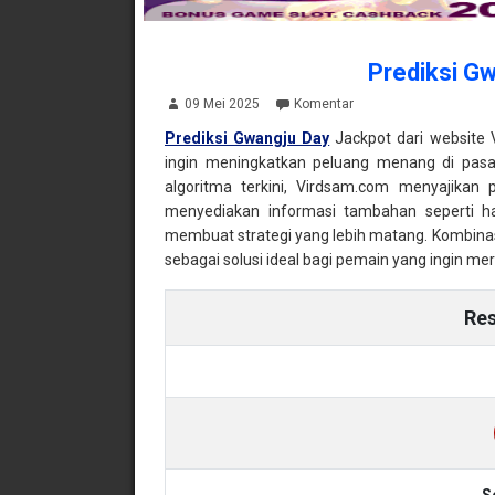
Prediksi G
09 Mei 2025
Komentar
Prediksi Gwangju Day
Jackpot dari website 
ingin meningkatkan peluang menang di pasa
algoritma terkini, Virdsam.com menyajikan 
menyediakan informasi tambahan seperti ha
membuat strategi yang lebih matang. Kombinas
sebagai solusi ideal bagi pemain yang ingin mer
Res
S