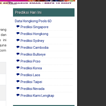
Prediksi Hari Ini
Data Hongkong Pools 6D
Prediksi Singapore
yang
Prediksi Hongkong
 dan
 ini
Prediksi Sydney
guna
Prediksi Cambodia
.com
Prediksi Bullseye
Prediksi Pcso
Prediksi Korea
Prediksi Laos
Prediksi Taipei
Prediksi Nevada
Prediksi Kami Lengkap