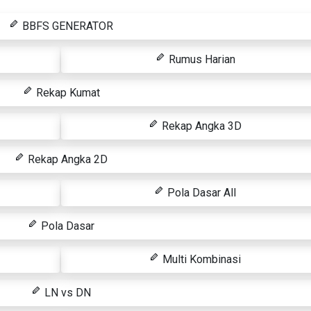
BBFS GENERATOR
Rumus Harian
Rekap Kumat
Rekap Angka 3D
Rekap Angka 2D
Pola Dasar All
Pola Dasar
Multi Kombinasi
LN vs DN