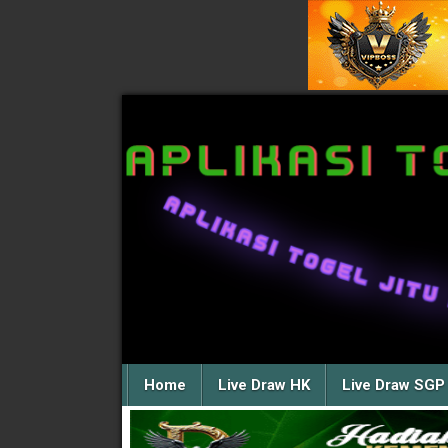
Home
Live Draw HK
Live Draw SGP