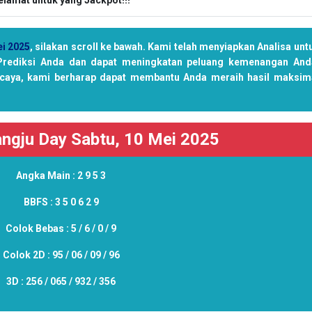
ei 2025
, silakan scroll ke bawah. Kami telah menyiapkan Analisa unt
rediksi Anda dan dapat meningkatan peluang kemenangan And
rcaya, kami berharap dapat membantu Anda meraih hasil maksim
angju Day Sabtu, 10 Mei 2025
Angka Main :
2 9 5 3
BBFS :
3 5 0 6 2 9
Colok Bebas :
5 / 6 / 0 / 9
Colok 2D :
95 / 06 / 09 / 96
3D :
256 / 065 / 932 / 356