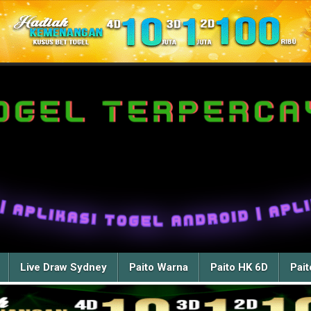
Live Draw Sydney
Paito Warna
Paito HK 6D
Pai