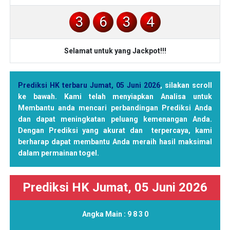
3
6
3
4
Selamat untuk yang Jackpot!!!
Prediksi HK terbaru Jumat, 05 Juni 2026
, silakan scroll
ke bawah. Kami telah menyiapkan Analisa untuk
Membantu anda mencari perbandingan Prediksi Anda
dan dapat meningkatan peluang kemenangan Anda.
Dengan Prediksi yang akurat dan terpercaya, kami
berharap dapat membantu Anda meraih hasil maksimal
dalam permainan togel.
Prediksi HK Jumat, 05 Juni 2026
Angka Main :
9 8 3 0