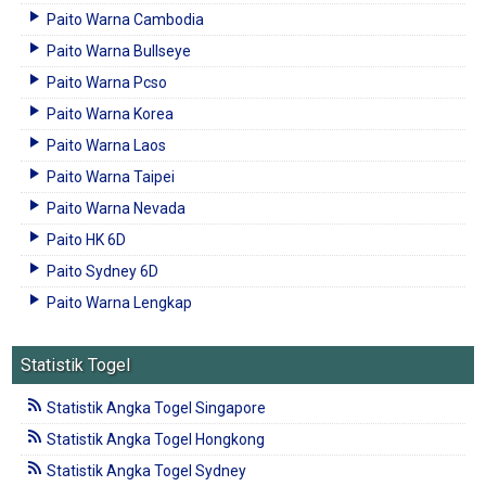
Paito Warna Cambodia
Paito Warna Bullseye
Paito Warna Pcso
Paito Warna Korea
Paito Warna Laos
Paito Warna Taipei
Paito Warna Nevada
Paito HK 6D
Paito Sydney 6D
Paito Warna Lengkap
Statistik Togel
Statistik Angka Togel Singapore
Statistik Angka Togel Hongkong
Statistik Angka Togel Sydney