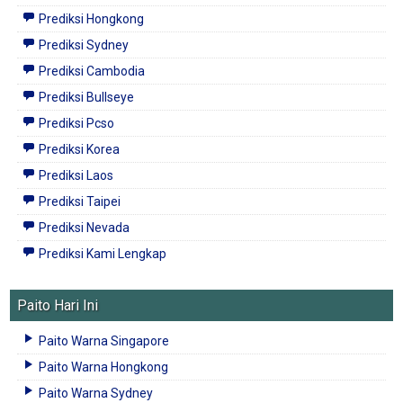
Prediksi Hongkong
Prediksi Sydney
Prediksi Cambodia
Prediksi Bullseye
Prediksi Pcso
Prediksi Korea
Prediksi Laos
Prediksi Taipei
Prediksi Nevada
Prediksi Kami Lengkap
Paito Hari Ini
Paito Warna Singapore
Paito Warna Hongkong
Paito Warna Sydney