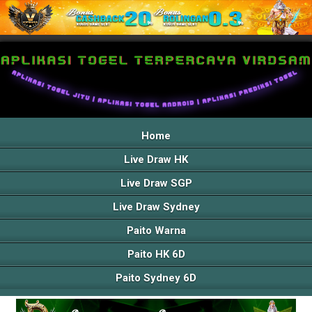
Home
Live Draw HK
Live Draw SGP
Live Draw Sydney
Paito Warna
Paito HK 6D
Paito Sydney 6D