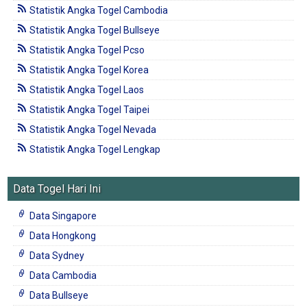
Statistik Angka Togel Cambodia
Statistik Angka Togel Bullseye
Statistik Angka Togel Pcso
Statistik Angka Togel Korea
Statistik Angka Togel Laos
Statistik Angka Togel Taipei
Statistik Angka Togel Nevada
Statistik Angka Togel Lengkap
Data Togel Hari Ini
Data Singapore
Data Hongkong
Data Sydney
Data Cambodia
Data Bullseye