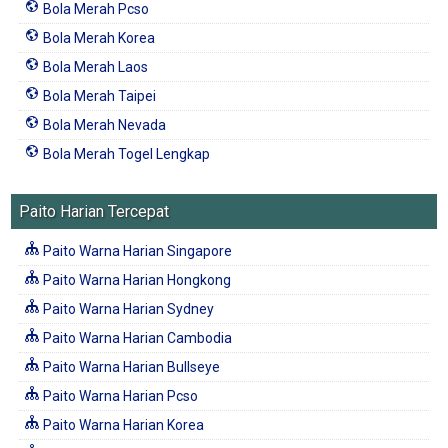
Bola Merah Pcso
Bola Merah Korea
Bola Merah Laos
Bola Merah Taipei
Bola Merah Nevada
Bola Merah Togel Lengkap
Paito Harian Tercepat
Paito Warna Harian Singapore
Paito Warna Harian Hongkong
Paito Warna Harian Sydney
Paito Warna Harian Cambodia
Paito Warna Harian Bullseye
Paito Warna Harian Pcso
Paito Warna Harian Korea