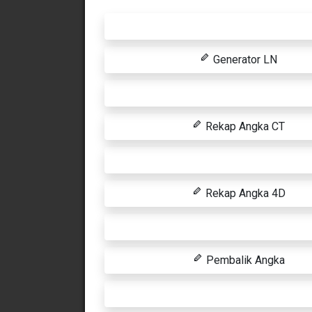
Generator LN
Rekap Angka CT
Rekap Angka 4D
Pembalik Angka