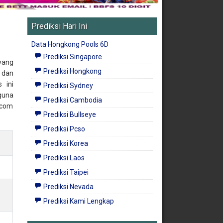
Prediksi Hari Ini
Data Hongkong Pools 6D
Prediksi Singapore
yang
Prediksi Hongkong
 dan
 ini
Prediksi Sydney
guna
Prediksi Cambodia
.com
Prediksi Bullseye
Prediksi Pcso
Prediksi Korea
Prediksi Laos
Prediksi Taipei
Prediksi Nevada
Prediksi Kami Lengkap