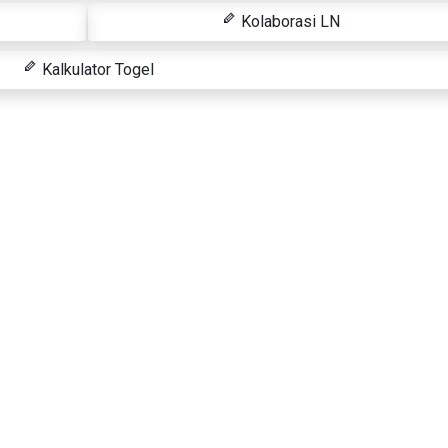
Kolaborasi LN
Kalkulator Togel