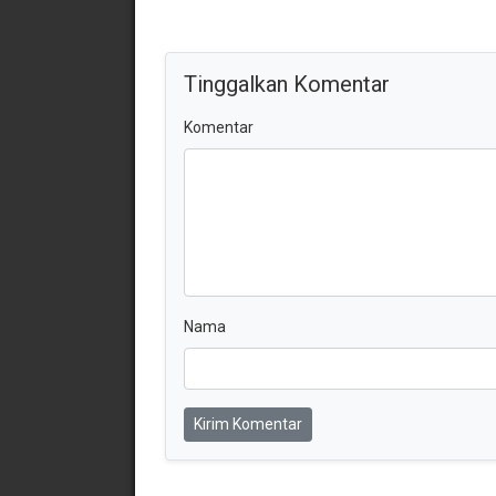
Tinggalkan Komentar
Komentar
Nama
Kirim Komentar