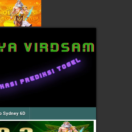
to Sydney 6D