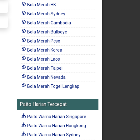
Bola Merah HK
Bola Merah Sydney
Bola Merah Cambodia
Bola Merah Bullseye
Bola Merah Pcso
Bola Merah Korea
Bola Merah Laos
Bola Merah Taipei
Bola Merah Nevada
Bola Merah Togel Lengkap
Paito Harian Tercepat
Paito Warna Harian Singapore
Paito Warna Harian Hongkong
Paito Warna Harian Sydney