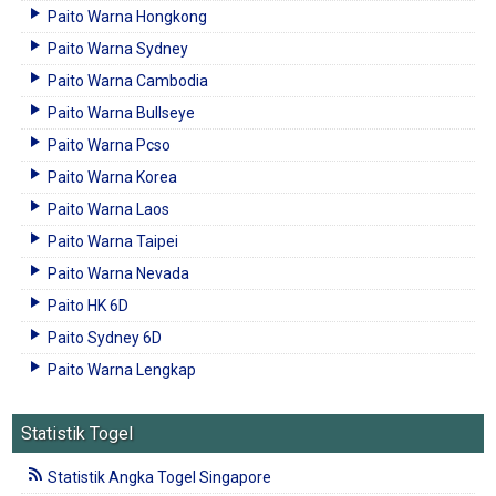
Paito Warna Hongkong
Paito Warna Sydney
Paito Warna Cambodia
Paito Warna Bullseye
Paito Warna Pcso
Paito Warna Korea
Paito Warna Laos
Paito Warna Taipei
Paito Warna Nevada
Paito HK 6D
Paito Sydney 6D
Paito Warna Lengkap
Statistik Togel
Statistik Angka Togel Singapore