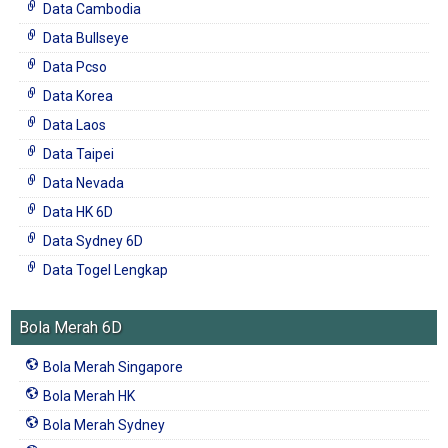
Data Cambodia
Data Bullseye
Data Pcso
Data Korea
Data Laos
Data Taipei
Data Nevada
Data HK 6D
Data Sydney 6D
Data Togel Lengkap
Bola Merah 6D
Bola Merah Singapore
Bola Merah HK
Bola Merah Sydney