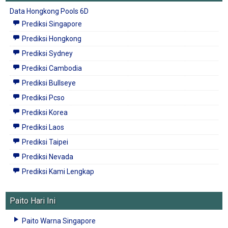
Data Hongkong Pools 6D
Prediksi Singapore
Prediksi Hongkong
Prediksi Sydney
Prediksi Cambodia
Prediksi Bullseye
Prediksi Pcso
Prediksi Korea
Prediksi Laos
Prediksi Taipei
Prediksi Nevada
Prediksi Kami Lengkap
Paito Hari Ini
Paito Warna Singapore