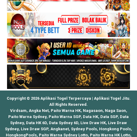
Copyright © 2026 Aplikasi Togel Terpercaya | Aplikasi Togel Jitu.
All Rights Reserved.
Virdsam
,
Angka Net
,
Paito Warna HK
,
Nagasaon
,
Naga Saon
,
Paito Warna Sydney
,
Paito Warna SGP
,
Data HK
,
Data SGP
,
Data
Sydney
,
Data HK 6D
,
Data Sydney 6D
,
Live Draw HK
,
Live Draw
Sydney
,
Live Draw SGP
,
Angkanet
,
Sydney Pools
,
Hongkong Pools
,
HongkongPools
,
Paito Warna Sydney Lotto
,
Paito Warna HK Lotto
,