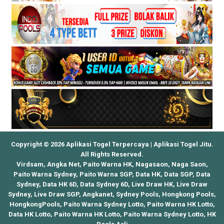
Copyright © 2026 Aplikasi Togel Terpercaya | Aplikasi Togel Jitu.
All Rights Reserved.
Virdsam
,
Angka Net
,
Paito Warna HK
,
Nagasaon
,
Naga Saon
,
Paito Warna Sydney
,
Paito Warna SGP
,
Data HK
,
Data SGP
,
Data
Sydney
,
Data HK 6D
,
Data Sydney 6D
,
Live Draw HK
,
Live Draw
Sydney
,
Live Draw SGP
,
Angkanet
,
Sydney Pools
,
Hongkong Pools
,
HongkongPools
,
Paito Warna Sydney Lotto
,
Paito Warna HK Lotto
,
Data HK Lotto
,
Paito Warna HK Lotto
,
Paito Warna Sydney Lotto
,
HK