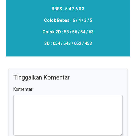
BBFS :
5 4 2 6 0 3
Colok Bebas :
6 / 4 / 3 / 5
Colok 2D :
53 / 56 / 54 / 63
3D :
054 / 543 / 052 / 453
Tinggalkan Komentar
Komentar