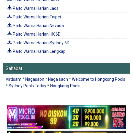
Paito Warna Harian Laos
Paito Warna Harian Taipei
Paito Warna Harian Nevada
Paito Warna Harian HK 6D
Paito Warna Harian Sydney 6D
Paito Warna Harian Lengkap
Sahabat
Virdsam
*
Nagasaon
*
Naga saon
*
Welcome to Hongkong Pools
*
Sydney Pools Today
*
Hongkong Pools