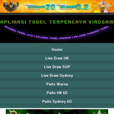
Home
Live Draw HK
Live Draw SGP
Live Draw Sydney
Paito Warna
Paito HK 6D
Paito Sydney 6D