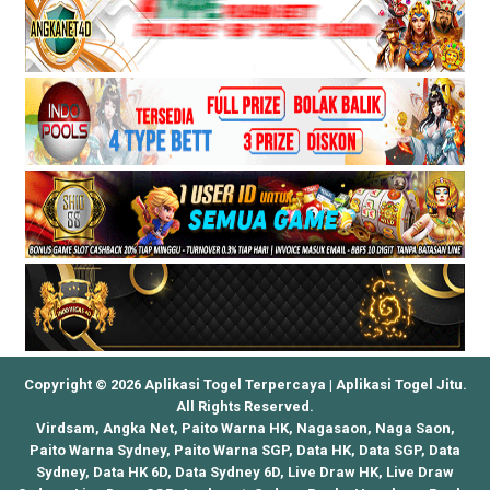
Copyright © 2026 Aplikasi Togel Terpercaya | Aplikasi Togel Jitu.
All Rights Reserved.
Virdsam
,
Angka Net
,
Paito Warna HK
,
Nagasaon
,
Naga Saon
,
Paito Warna Sydney
,
Paito Warna SGP
,
Data HK
,
Data SGP
,
Data
Sydney
,
Data HK 6D
,
Data Sydney 6D
,
Live Draw HK
,
Live Draw