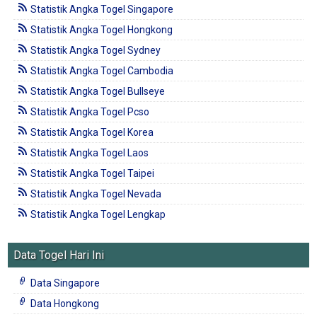
Statistik Angka Togel Singapore
Statistik Angka Togel Hongkong
Statistik Angka Togel Sydney
Statistik Angka Togel Cambodia
Statistik Angka Togel Bullseye
Statistik Angka Togel Pcso
Statistik Angka Togel Korea
Statistik Angka Togel Laos
Statistik Angka Togel Taipei
Statistik Angka Togel Nevada
Statistik Angka Togel Lengkap
Data Togel Hari Ini
Data Singapore
Data Hongkong