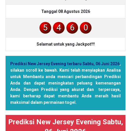
Tanggal 08 Agustus 2026
5
4
6
0
Selamat untuk yang Jackpot!!!
Prediksi New Jersey Evening terbaru Sabtu, 06 Juni 2026
,
silakan scroll ke bawah. Kami telah menyiapkan Analisa
untuk Membantu anda mencari perbandingan Prediksi
Anda dan dapat meningkatan peluang kemenangan
Anda. Dengan Prediksi yang akurat dan terpercaya,
kami berharap dapat membantu Anda meraih hasil
maksimal dalam permainan togel.
Prediksi New Jersey Evening Sabtu,