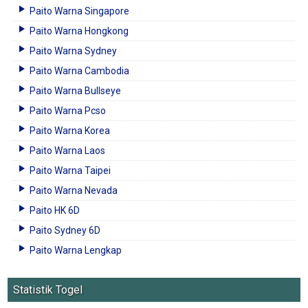
Paito Warna Singapore
Paito Warna Hongkong
Paito Warna Sydney
Paito Warna Cambodia
Paito Warna Bullseye
Paito Warna Pcso
Paito Warna Korea
Paito Warna Laos
Paito Warna Taipei
Paito Warna Nevada
Paito HK 6D
Paito Sydney 6D
Paito Warna Lengkap
Statistik Togel