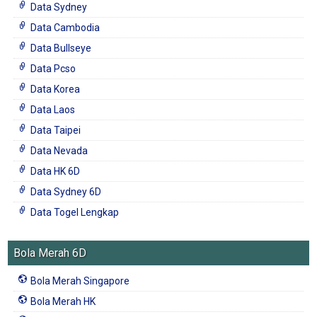
Data Sydney
Data Cambodia
Data Bullseye
Data Pcso
Data Korea
Data Laos
Data Taipei
Data Nevada
Data HK 6D
Data Sydney 6D
Data Togel Lengkap
Bola Merah 6D
Bola Merah Singapore
Bola Merah HK