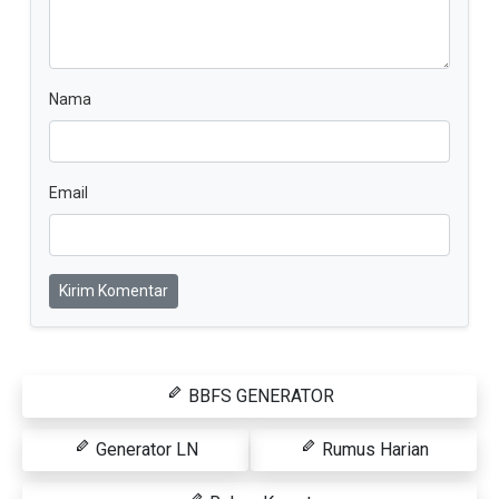
Nama
Email
Kirim Komentar
BBFS GENERATOR
Generator LN
Rumus Harian