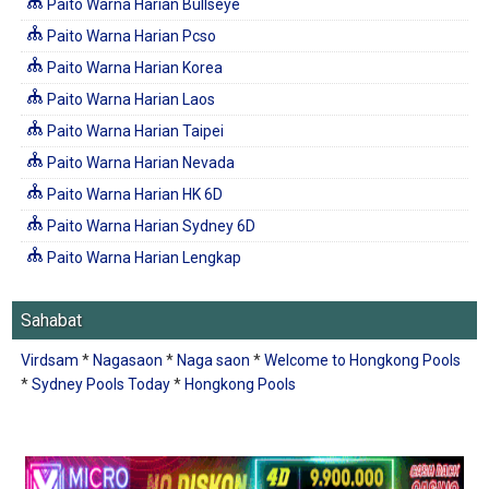
Paito Warna Harian Bullseye
Paito Warna Harian Pcso
Paito Warna Harian Korea
Paito Warna Harian Laos
Paito Warna Harian Taipei
Paito Warna Harian Nevada
Paito Warna Harian HK 6D
Paito Warna Harian Sydney 6D
Paito Warna Harian Lengkap
Sahabat
Virdsam
*
Nagasaon
*
Naga saon
*
Welcome to Hongkong Pools
*
Sydney Pools Today
*
Hongkong Pools