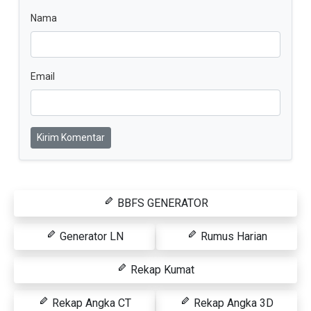
Nama
Email
Kirim Komentar
BBFS GENERATOR
Generator LN
Rumus Harian
Rekap Kumat
Rekap Angka CT
Rekap Angka 3D