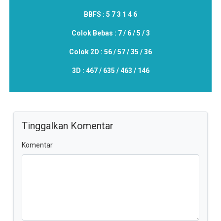
BBFS :
5 7 3 1 4 6
Colok Bebas :
7 / 6 / 5 / 3
Colok 2D :
56 / 57 / 35 / 36
3D :
467 / 635 / 463 / 146
Tinggalkan Komentar
Komentar