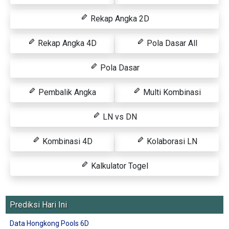
Rekap Angka 2D
Rekap Angka 4D
Pola Dasar All
Pola Dasar
Pembalik Angka
Multi Kombinasi
LN vs DN
Kombinasi 4D
Kolaborasi LN
Kalkulator Togel
Prediksi Hari Ini
Data Hongkong Pools 6D