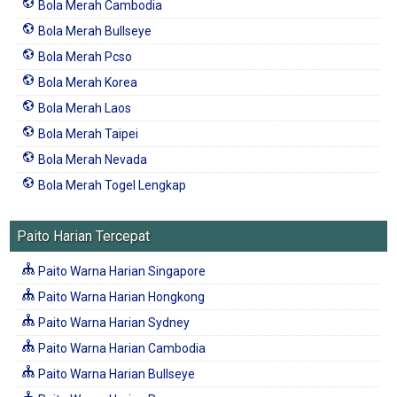
Bola Merah Cambodia
Bola Merah Bullseye
Bola Merah Pcso
Bola Merah Korea
Bola Merah Laos
Bola Merah Taipei
Bola Merah Nevada
Bola Merah Togel Lengkap
Paito Harian Tercepat
Paito Warna Harian Singapore
Paito Warna Harian Hongkong
Paito Warna Harian Sydney
Paito Warna Harian Cambodia
Paito Warna Harian Bullseye