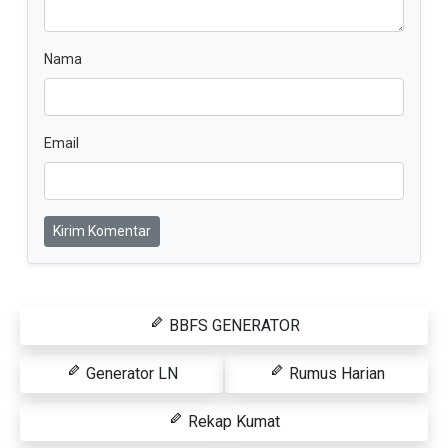
Nama
Email
Kirim Komentar
BBFS GENERATOR
Generator LN
Rumus Harian
Rekap Kumat