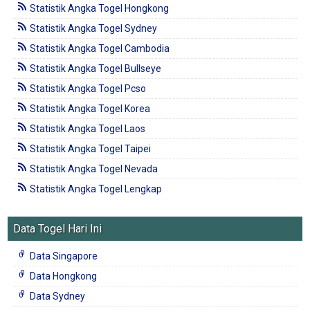
Statistik Angka Togel Hongkong
Statistik Angka Togel Sydney
Statistik Angka Togel Cambodia
Statistik Angka Togel Bullseye
Statistik Angka Togel Pcso
Statistik Angka Togel Korea
Statistik Angka Togel Laos
Statistik Angka Togel Taipei
Statistik Angka Togel Nevada
Statistik Angka Togel Lengkap
Data Togel Hari Ini
Data Singapore
Data Hongkong
Data Sydney