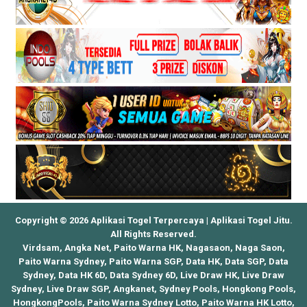
Copyright © 2026 Aplikasi Togel Terpercaya | Aplikasi Togel Jitu.
All Rights Reserved.
Virdsam
,
Angka Net
,
Paito Warna HK
,
Nagasaon
,
Naga Saon
,
Paito Warna Sydney
,
Paito Warna SGP
,
Data HK
,
Data SGP
,
Data
Sydney
,
Data HK 6D
,
Data Sydney 6D
,
Live Draw HK
,
Live Draw
Sydney
,
Live Draw SGP
,
Angkanet
,
Sydney Pools
,
Hongkong Pools
,
HongkongPools
,
Paito Warna Sydney Lotto
,
Paito Warna HK Lotto
,