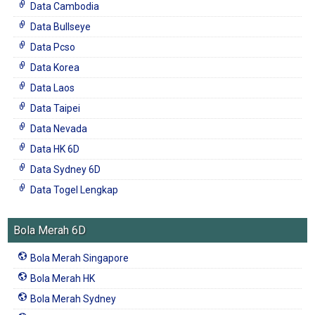
Data Cambodia
Data Bullseye
Data Pcso
Data Korea
Data Laos
Data Taipei
Data Nevada
Data HK 6D
Data Sydney 6D
Data Togel Lengkap
Bola Merah 6D
Bola Merah Singapore
Bola Merah HK
Bola Merah Sydney