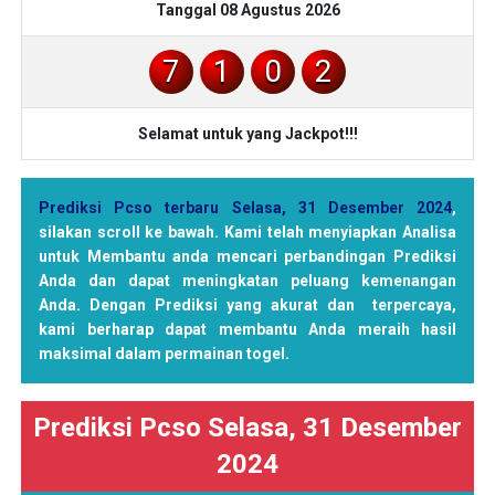
Tanggal 08 Agustus 2026
7
1
0
2
Selamat untuk yang Jackpot!!!
Prediksi Pcso terbaru Selasa, 31 Desember 2024
,
silakan scroll ke bawah. Kami telah menyiapkan Analisa
untuk Membantu anda mencari perbandingan Prediksi
Anda dan dapat meningkatan peluang kemenangan
Anda. Dengan Prediksi yang akurat dan terpercaya,
kami berharap dapat membantu Anda meraih hasil
maksimal dalam permainan togel.
Prediksi Pcso Selasa, 31 Desember
2024