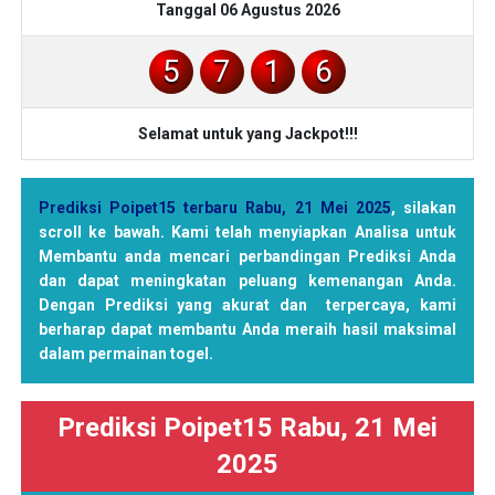
Tanggal 06 Agustus 2026
5
7
1
6
Selamat untuk yang Jackpot!!!
Prediksi Poipet15 terbaru Rabu, 21 Mei 2025
, silakan
scroll ke bawah. Kami telah menyiapkan Analisa untuk
Membantu anda mencari perbandingan Prediksi Anda
dan dapat meningkatan peluang kemenangan Anda.
Dengan Prediksi yang akurat dan terpercaya, kami
berharap dapat membantu Anda meraih hasil maksimal
dalam permainan togel.
Prediksi Poipet15 Rabu, 21 Mei
2025