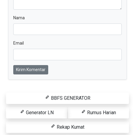
Nama
Email
Kirim Komentar
BBFS GENERATOR
Generator LN
Rumus Harian
Rekap Kumat