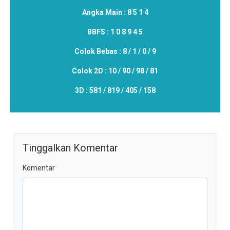
Angka Main :
8 5 1 4
BBFS :
1 0 8 9 4 5
Colok Bebas :
8 / 1 / 0 / 9
Colok 2D :
10 / 90 / 98 / 81
3D :
581 / 819 / 405 / 158
Tinggalkan Komentar
Komentar