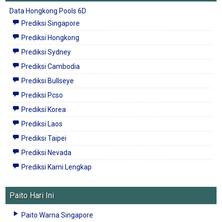
Data Hongkong Pools 6D
Prediksi Singapore
Prediksi Hongkong
Prediksi Sydney
Prediksi Cambodia
Prediksi Bullseye
Prediksi Pcso
Prediksi Korea
Prediksi Laos
Prediksi Taipei
Prediksi Nevada
Prediksi Kami Lengkap
Paito Hari Ini
Paito Warna Singapore