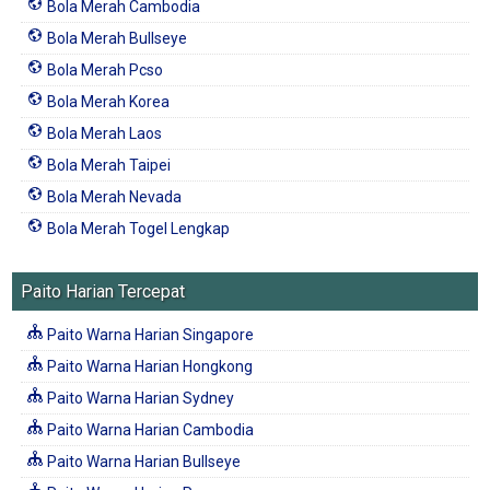
Bola Merah Cambodia
Bola Merah Bullseye
Bola Merah Pcso
Bola Merah Korea
Bola Merah Laos
Bola Merah Taipei
Bola Merah Nevada
Bola Merah Togel Lengkap
Paito Harian Tercepat
Paito Warna Harian Singapore
Paito Warna Harian Hongkong
Paito Warna Harian Sydney
Paito Warna Harian Cambodia
Paito Warna Harian Bullseye