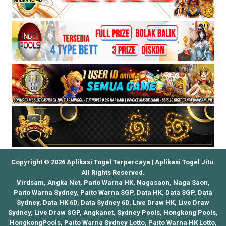
Copyright © 2026 Aplikasi Togel Terpercaya | Aplikasi Togel Jitu.
All Rights Reserved.
Virdsam
,
Angka Net
,
Paito Warna HK
,
Nagasaon
,
Naga Saon
,
Paito Warna Sydney
,
Paito Warna SGP
,
Data HK
,
Data SGP
,
Data
Sydney
,
Data HK 6D
,
Data Sydney 6D
,
Live Draw HK
,
Live Draw
Sydney
,
Live Draw SGP
,
Angkanet
,
Sydney Pools
,
Hongkong Pools
,
HongkongPools
,
Paito Warna Sydney Lotto
,
Paito Warna HK Lotto
,